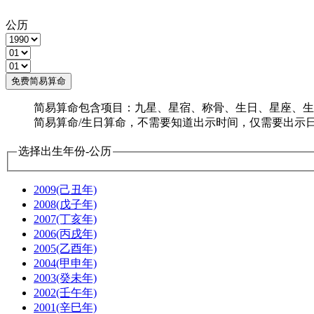
公历
简易算命包含项目：九星、星宿、称骨、生日、星座、生
简易算命/生日算命，不需要知道出示时间，仅需要出示
选择出生年份-公历
2009(己丑年)
2008(戊子年)
2007(丁亥年)
2006(丙戌年)
2005(乙酉年)
2004(甲申年)
2003(癸未年)
2002(壬午年)
2001(辛巳年)