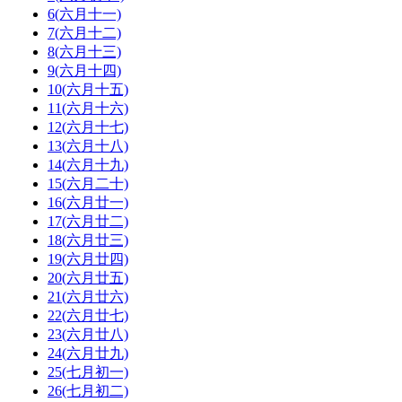
6(六月十一)
7(六月十二)
8(六月十三)
9(六月十四)
10(六月十五)
11(六月十六)
12(六月十七)
13(六月十八)
14(六月十九)
15(六月二十)
16(六月廿一)
17(六月廿二)
18(六月廿三)
19(六月廿四)
20(六月廿五)
21(六月廿六)
22(六月廿七)
23(六月廿八)
24(六月廿九)
25(七月初一)
26(七月初二)