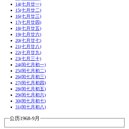
14(七月廿一)
15(七月廿二)
16(七月廿三)
17(七月廿四)
18(七月廿五)
19(七月廿六)
20(七月廿七)
21(七月廿八)
22(七月廿九)
23(七月三十)
24(闰七月初一)
25(闰七月初二)
26(闰七月初三)
27(闰七月初四)
28(闰七月初五)
29(闰七月初六)
30(闰七月初七)
31(闰七月初八)
公历1968-9月