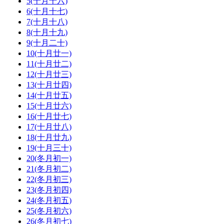
5(十月十六)
6(十月十七)
7(十月十八)
8(十月十九)
9(十月二十)
10(十月廿一)
11(十月廿二)
12(十月廿三)
13(十月廿四)
14(十月廿五)
15(十月廿六)
16(十月廿七)
17(十月廿八)
18(十月廿九)
19(十月三十)
20(冬月初一)
21(冬月初二)
22(冬月初三)
23(冬月初四)
24(冬月初五)
25(冬月初六)
26(冬月初七)