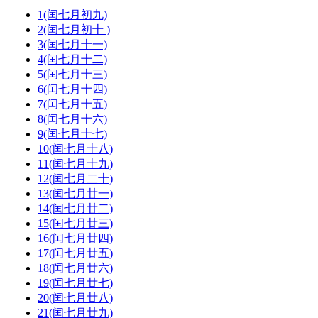
1(闰七月初九)
2(闰七月初十 )
3(闰七月十一)
4(闰七月十二)
5(闰七月十三)
6(闰七月十四)
7(闰七月十五)
8(闰七月十六)
9(闰七月十七)
10(闰七月十八)
11(闰七月十九)
12(闰七月二十)
13(闰七月廿一)
14(闰七月廿二)
15(闰七月廿三)
16(闰七月廿四)
17(闰七月廿五)
18(闰七月廿六)
19(闰七月廿七)
20(闰七月廿八)
21(闰七月廿九)