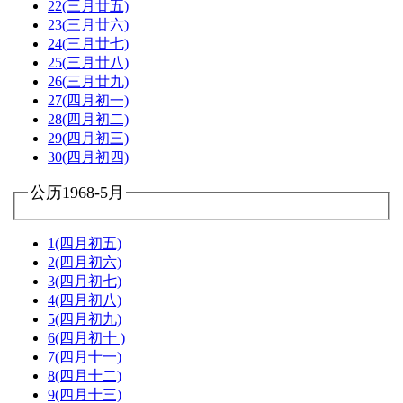
22(三月廿五)
23(三月廿六)
24(三月廿七)
25(三月廿八)
26(三月廿九)
27(四月初一)
28(四月初二)
29(四月初三)
30(四月初四)
公历1968-5月
1(四月初五)
2(四月初六)
3(四月初七)
4(四月初八)
5(四月初九)
6(四月初十 )
7(四月十一)
8(四月十二)
9(四月十三)