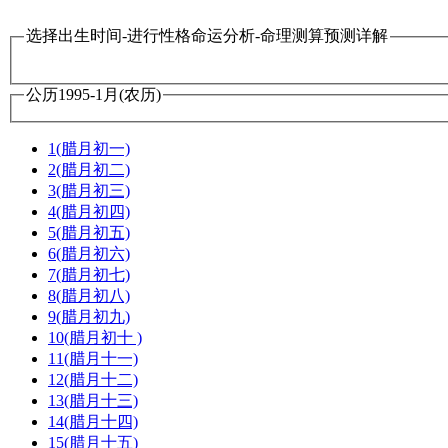
选择出生时间-进行性格命运分析-命理测算预测详解
公历1995-1月(农历)
1(腊月初一)
2(腊月初二)
3(腊月初三)
4(腊月初四)
5(腊月初五)
6(腊月初六)
7(腊月初七)
8(腊月初八)
9(腊月初九)
10(腊月初十 )
11(腊月十一)
12(腊月十二)
13(腊月十三)
14(腊月十四)
15(腊月十五)