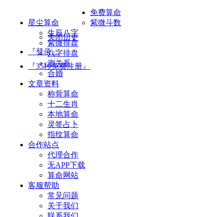
免费算命
星尘算命
紫微斗数
生辰八字
关闭历史
紫微排盘
『登录』
八字排盘
测关系
『35秒免费注册』
合婚
文章资料
称骨算命
十二生肖
本地算命
灵签占卜
指纹算命
合作站点
代理合作
无APP下载
算命网站
客服帮助
常见问题
关于我们
联系我们