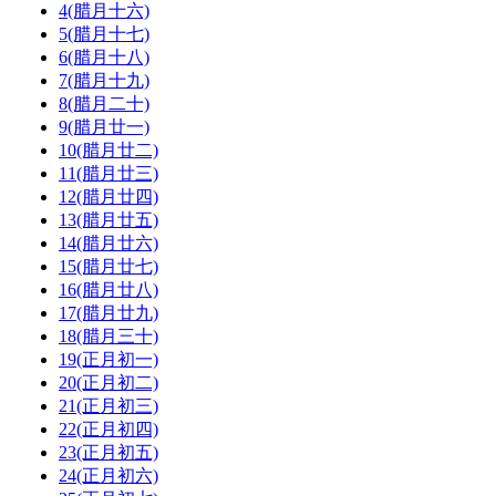
4(腊月十六)
5(腊月十七)
6(腊月十八)
7(腊月十九)
8(腊月二十)
9(腊月廿一)
10(腊月廿二)
11(腊月廿三)
12(腊月廿四)
13(腊月廿五)
14(腊月廿六)
15(腊月廿七)
16(腊月廿八)
17(腊月廿九)
18(腊月三十)
19(正月初一)
20(正月初二)
21(正月初三)
22(正月初四)
23(正月初五)
24(正月初六)