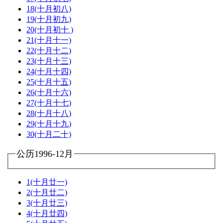
18(十月初八)
19(十月初九)
20(十月初十 )
21(十月十一)
22(十月十二)
23(十月十三)
24(十月十四)
25(十月十五)
26(十月十六)
27(十月十七)
28(十月十八)
29(十月十九)
30(十月二十)
公历1996-12月
1(十月廿一)
2(十月廿二)
3(十月廿三)
4(十月廿四)