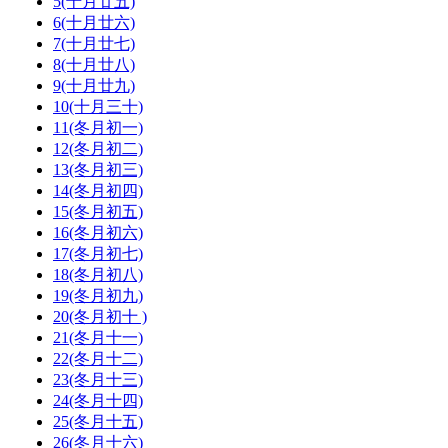
5(十月廿五)
6(十月廿六)
7(十月廿七)
8(十月廿八)
9(十月廿九)
10(十月三十)
11(冬月初一)
12(冬月初二)
13(冬月初三)
14(冬月初四)
15(冬月初五)
16(冬月初六)
17(冬月初七)
18(冬月初八)
19(冬月初九)
20(冬月初十 )
21(冬月十一)
22(冬月十二)
23(冬月十三)
24(冬月十四)
25(冬月十五)
26(冬月十六)