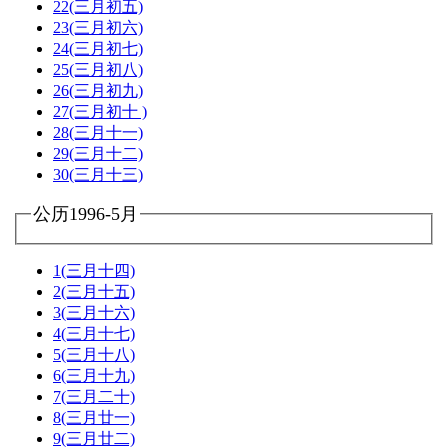
22(三月初五)
23(三月初六)
24(三月初七)
25(三月初八)
26(三月初九)
27(三月初十 )
28(三月十一)
29(三月十二)
30(三月十三)
公历1996-5月
1(三月十四)
2(三月十五)
3(三月十六)
4(三月十七)
5(三月十八)
6(三月十九)
7(三月二十)
8(三月廿一)
9(三月廿二)