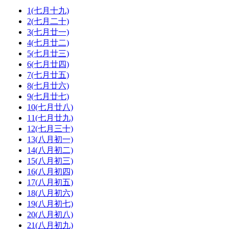
1(七月十九)
2(七月二十)
3(七月廿一)
4(七月廿二)
5(七月廿三)
6(七月廿四)
7(七月廿五)
8(七月廿六)
9(七月廿七)
10(七月廿八)
11(七月廿九)
12(七月三十)
13(八月初一)
14(八月初二)
15(八月初三)
16(八月初四)
17(八月初五)
18(八月初六)
19(八月初七)
20(八月初八)
21(八月初九)