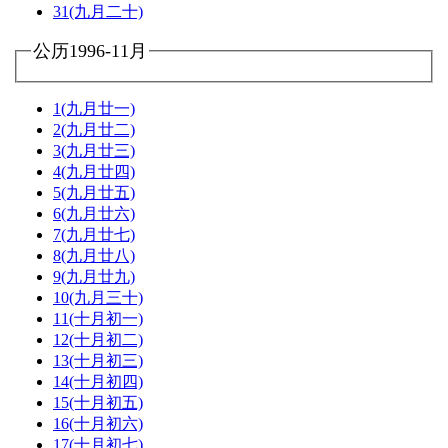
31(九月二十)
公历1996-11月
1(九月廿一)
2(九月廿二)
3(九月廿三)
4(九月廿四)
5(九月廿五)
6(九月廿六)
7(九月廿七)
8(九月廿八)
9(九月廿九)
10(九月三十)
11(十月初一)
12(十月初二)
13(十月初三)
14(十月初四)
15(十月初五)
16(十月初六)
17(十月初七)