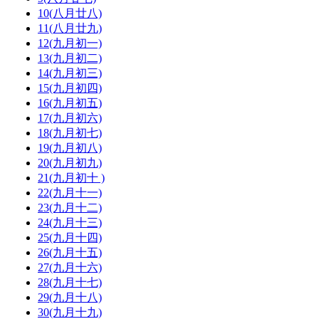
10(八月廿八)
11(八月廿九)
12(九月初一)
13(九月初二)
14(九月初三)
15(九月初四)
16(九月初五)
17(九月初六)
18(九月初七)
19(九月初八)
20(九月初九)
21(九月初十 )
22(九月十一)
23(九月十二)
24(九月十三)
25(九月十四)
26(九月十五)
27(九月十六)
28(九月十七)
29(九月十八)
30(九月十九)