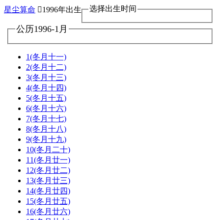
选择出生时间
星尘算命

1996年出生
公历1996-1月
1(冬月十一)
2(冬月十二)
3(冬月十三)
4(冬月十四)
5(冬月十五)
6(冬月十六)
7(冬月十七)
8(冬月十八)
9(冬月十九)
10(冬月二十)
11(冬月廿一)
12(冬月廿二)
13(冬月廿三)
14(冬月廿四)
15(冬月廿五)
16(冬月廿六)