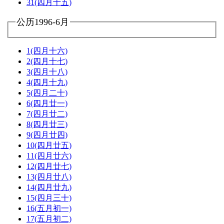
31(四月十五)
公历1996-6月
1(四月十六)
2(四月十七)
3(四月十八)
4(四月十九)
5(四月二十)
6(四月廿一)
7(四月廿二)
8(四月廿三)
9(四月廿四)
10(四月廿五)
11(四月廿六)
12(四月廿七)
13(四月廿八)
14(四月廿九)
15(四月三十)
16(五月初一)
17(五月初二)