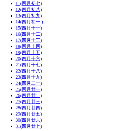
11(四月初七)
12(四月初八)
13(四月初九)
14(四月初十 )
15(四月十一)
16(四月十二)
17(四月十三)
18(四月十四)
19(四月十五)
20(四月十六)
21(四月十七)
22(四月十八)
23(四月十九)
24(四月二十)
25(四月廿一)
26(四月廿二)
27(四月廿三)
28(四月廿四)
29(四月廿五)
30(四月廿六)
31(四月廿七)