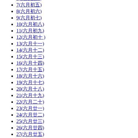
7(六月初五)
8(六月初六)
9(六月初七)
10(六月初八)
11(六月初九)
12(六月初十 )
13(六月十一)
14(六月十二)
15(六月十三)
16(六月十四)
17(六月十五)
18(六月十六)
19(六月十七)
20(六月十八)
21(六月十九)
22(六月二十)
23(六月廿一)
24(六月廿二)
25(六月廿三)
26(六月廿四)
27(六月廿五)