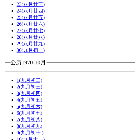
23(八月廿三)
24(八月廿四)
25(八月廿五)
26(八月廿六)
27(八月廿七)
28(八月廿八)
29(八月廿九)
30(九月初一)
公历1970-10月
1(九月初二)
2(九月初三)
3(九月初四)
4(九月初五)
5(九月初六)
6(九月初七)
7(九月初八)
8(九月初九)
9(九月初十 )
10(九月十一)