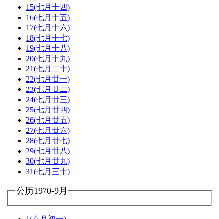
15(七月十四)
16(七月十五)
17(七月十六)
18(七月十七)
19(七月十八)
20(七月十九)
21(七月二十)
22(七月廿一)
23(七月廿二)
24(七月廿三)
25(七月廿四)
26(七月廿五)
27(七月廿六)
28(七月廿七)
29(七月廿八)
30(七月廿九)
31(七月三十)
公历1970-9月
1(八月初一)