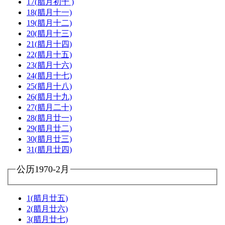
17(腊月初十 )
18(腊月十一)
19(腊月十二)
20(腊月十三)
21(腊月十四)
22(腊月十五)
23(腊月十六)
24(腊月十七)
25(腊月十八)
26(腊月十九)
27(腊月二十)
28(腊月廿一)
29(腊月廿二)
30(腊月廿三)
31(腊月廿四)
公历1970-2月
1(腊月廿五)
2(腊月廿六)
3(腊月廿七)