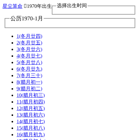
选择出生时间
星尘算命

1970年出生
公历1970-1月
1(冬月廿四)
2(冬月廿五)
3(冬月廿六)
4(冬月廿七)
5(冬月廿八)
6(冬月廿九)
7(冬月三十)
8(腊月初一)
9(腊月初二)
10(腊月初三)
11(腊月初四)
12(腊月初五)
13(腊月初六)
14(腊月初七)
15(腊月初八)
16(腊月初九)