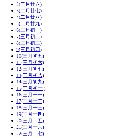
2(二月廿六)
3(二月廿七)
4(二月廿八)
5(二月廿九)
6(三月初一)
7(三月初二)
8(三月初三)
9(三月初四)
10(三月初五)
11(三月初六)
12(三月初七)
13(三月初八)
14(三月初九)
15(三月初十 )
16(三月十一)
17(三月十二)
18(三月十三)
19(三月十四)
20(三月十五)
21(三月十六)
22(三月十七)