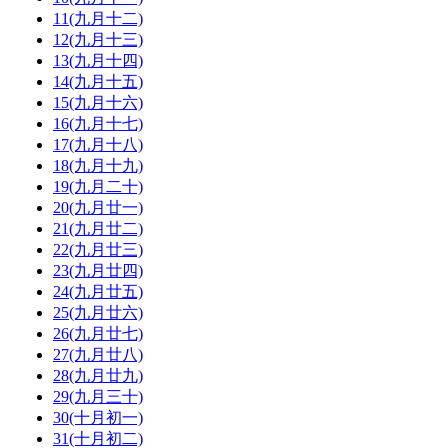
11(九月十二)
12(九月十三)
13(九月十四)
14(九月十五)
15(九月十六)
16(九月十七)
17(九月十八)
18(九月十九)
19(九月二十)
20(九月廿一)
21(九月廿二)
22(九月廿三)
23(九月廿四)
24(九月廿五)
25(九月廿六)
26(九月廿七)
27(九月廿八)
28(九月廿九)
29(九月三十)
30(十月初一)
31(十月初二)