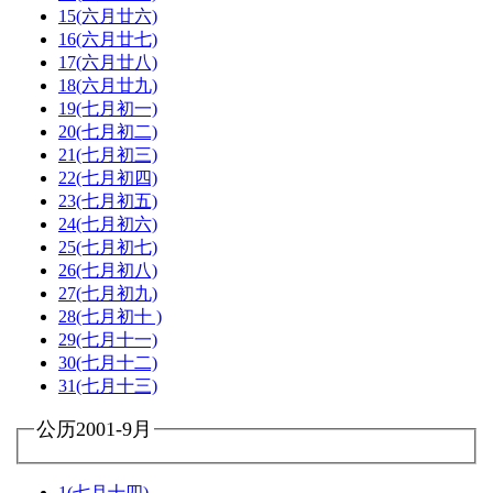
15(六月廿六)
16(六月廿七)
17(六月廿八)
18(六月廿九)
19(七月初一)
20(七月初二)
21(七月初三)
22(七月初四)
23(七月初五)
24(七月初六)
25(七月初七)
26(七月初八)
27(七月初九)
28(七月初十 )
29(七月十一)
30(七月十二)
31(七月十三)
公历2001-9月
1(七月十四)