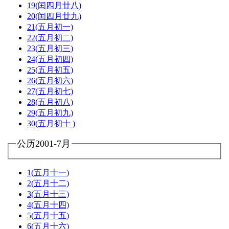
19(闰四月廿八)
20(闰四月廿九)
21(五月初一)
22(五月初二)
23(五月初三)
24(五月初四)
25(五月初五)
26(五月初六)
27(五月初七)
28(五月初八)
29(五月初九)
30(五月初十 )
公历2001-7月
1(五月十一)
2(五月十二)
3(五月十三)
4(五月十四)
5(五月十五)
6(五月十六)