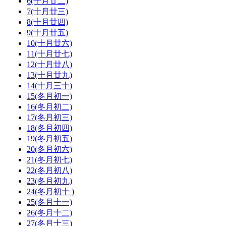
6(十月廿二)
7(十月廿三)
8(十月廿四)
9(十月廿五)
10(十月廿六)
11(十月廿七)
12(十月廿八)
13(十月廿九)
14(十月三十)
15(冬月初一)
16(冬月初二)
17(冬月初三)
18(冬月初四)
19(冬月初五)
20(冬月初六)
21(冬月初七)
22(冬月初八)
23(冬月初九)
24(冬月初十 )
25(冬月十一)
26(冬月十二)
27(冬月十三)