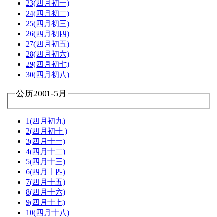
23(四月初一)
24(四月初二)
25(四月初三)
26(四月初四)
27(四月初五)
28(四月初六)
29(四月初七)
30(四月初八)
公历2001-5月
1(四月初九)
2(四月初十 )
3(四月十一)
4(四月十二)
5(四月十三)
6(四月十四)
7(四月十五)
8(四月十六)
9(四月十七)
10(四月十八)