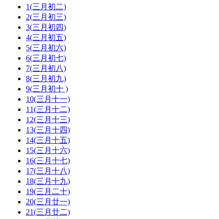
1(三月初二)
2(三月初三)
3(三月初四)
4(三月初五)
5(三月初六)
6(三月初七)
7(三月初八)
8(三月初九)
9(三月初十 )
10(三月十一)
11(三月十二)
12(三月十三)
13(三月十四)
14(三月十五)
15(三月十六)
16(三月十七)
17(三月十八)
18(三月十九)
19(三月二十)
20(三月廿一)
21(三月廿二)