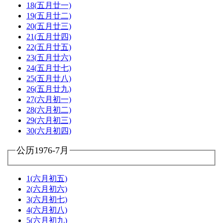
18(五月廿一)
19(五月廿二)
20(五月廿三)
21(五月廿四)
22(五月廿五)
23(五月廿六)
24(五月廿七)
25(五月廿八)
26(五月廿九)
27(六月初一)
28(六月初二)
29(六月初三)
30(六月初四)
公历1976-7月
1(六月初五)
2(六月初六)
3(六月初七)
4(六月初八)
5(六月初九)