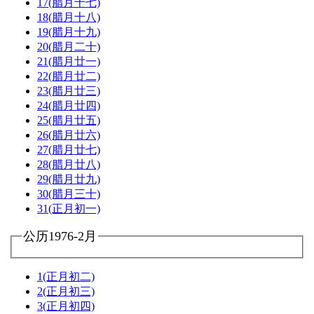
17(腊月十七)
18(腊月十八)
19(腊月十九)
20(腊月二十)
21(腊月廿一)
22(腊月廿二)
23(腊月廿三)
24(腊月廿四)
25(腊月廿五)
26(腊月廿六)
27(腊月廿七)
28(腊月廿八)
29(腊月廿九)
30(腊月三十)
31(正月初一)
公历1976-2月
1(正月初二)
2(正月初三)
3(正月初四)