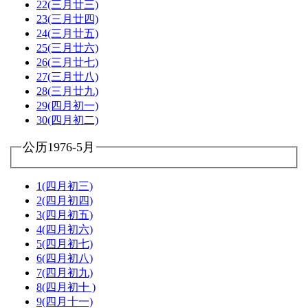
22(三月廿三)
23(三月廿四)
24(三月廿五)
25(三月廿六)
26(三月廿七)
27(三月廿八)
28(三月廿九)
29(四月初一)
30(四月初二)
公历1976-5月
1(四月初三)
2(四月初四)
3(四月初五)
4(四月初六)
5(四月初七)
6(四月初八)
7(四月初九)
8(四月初十 )
9(四月十一)