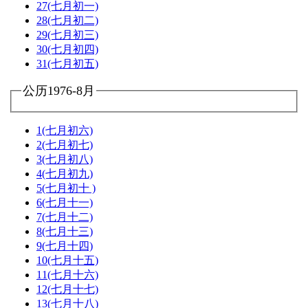
27(七月初一)
28(七月初二)
29(七月初三)
30(七月初四)
31(七月初五)
公历1976-8月
1(七月初六)
2(七月初七)
3(七月初八)
4(七月初九)
5(七月初十 )
6(七月十一)
7(七月十二)
8(七月十三)
9(七月十四)
10(七月十五)
11(七月十六)
12(七月十七)
13(七月十八)