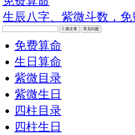
免费算命
生辰八字、紫微斗数，免

搜文章
常见问题
免费算命
生日算命
紫微目录
紫微生日
四柱目录
四柱生日