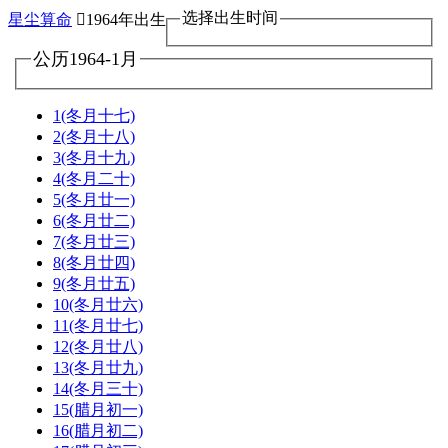
选择出生时间
星尘算命

1964年出生
公历1964-1月
1(冬月十七)
2(冬月十八)
3(冬月十九)
4(冬月二十)
5(冬月廿一)
6(冬月廿二)
7(冬月廿三)
8(冬月廿四)
9(冬月廿五)
10(冬月廿六)
11(冬月廿七)
12(冬月廿八)
13(冬月廿九)
14(冬月三十)
15(腊月初一)
16(腊月初二)