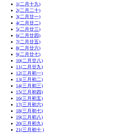
1(二月十九)
2(二月二十)
3(二月廿一)
4(二月廿二)
5(二月廿三)
6(二月廿四)
7(二月廿五)
8(二月廿六)
9(二月廿七)
10(二月廿八)
11(二月廿九)
12(三月初一)
13(三月初二)
14(三月初三)
15(三月初四)
16(三月初五)
17(三月初六)
18(三月初七)
19(三月初八)
20(三月初九)
21(三月初十 )