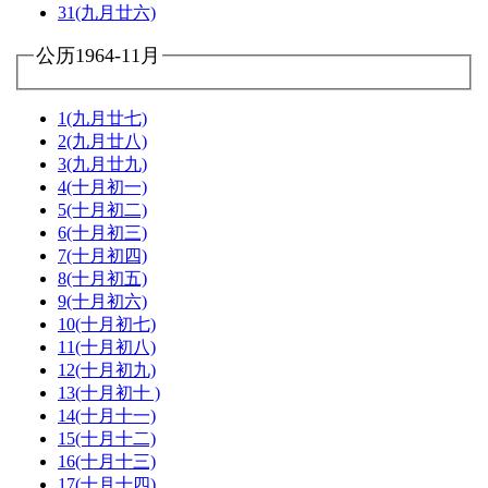
31(九月廿六)
公历1964-11月
1(九月廿七)
2(九月廿八)
3(九月廿九)
4(十月初一)
5(十月初二)
6(十月初三)
7(十月初四)
8(十月初五)
9(十月初六)
10(十月初七)
11(十月初八)
12(十月初九)
13(十月初十 )
14(十月十一)
15(十月十二)
16(十月十三)
17(十月十四)