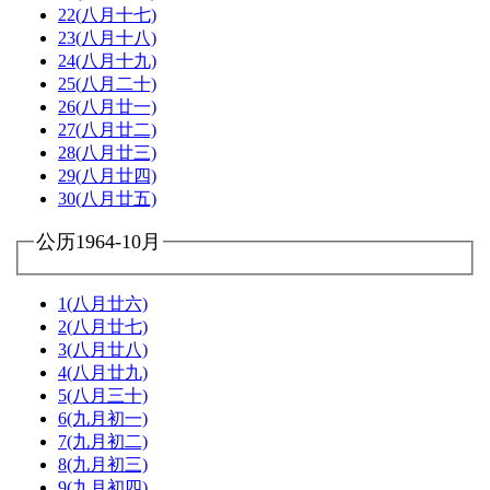
22(八月十七)
23(八月十八)
24(八月十九)
25(八月二十)
26(八月廿一)
27(八月廿二)
28(八月廿三)
29(八月廿四)
30(八月廿五)
公历1964-10月
1(八月廿六)
2(八月廿七)
3(八月廿八)
4(八月廿九)
5(八月三十)
6(九月初一)
7(九月初二)
8(九月初三)
9(九月初四)