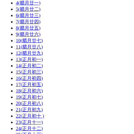
4(腊月廿一)
5(腊月廿二)
6(腊月廿三)
7(腊月廿四)
8(腊月廿五)
9(腊月廿六)
10(腊月廿七)
11(腊月廿八)
12(腊月廿九)
13(正月初一)
14(正月初二)
15(正月初三)
16(正月初四)
17(正月初五)
18(正月初六)
19(正月初七)
20(正月初八)
21(正月初九)
22(正月初十 )
23(正月十一)
24(正月十二)