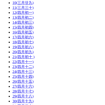
10(三月廿九)
11(三月三十)
12(四月初一)
13(四月初二)
14(四月初三)
15(四月初四)
16(四月初五)
17(四月初六)
18(四月初七)
19(四月初八)
20(四月初九)
21(四月初十 )
22(四月十一)
23(四月十二)
24(四月十三)
25(四月十四)
26(四月十五)
27(四月十六)
28(四月十七)
29(四月十八)
30(四月十九)