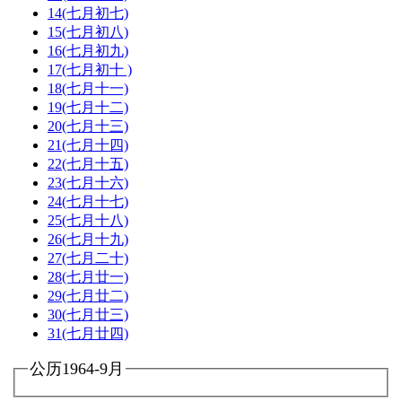
14(七月初七)
15(七月初八)
16(七月初九)
17(七月初十 )
18(七月十一)
19(七月十二)
20(七月十三)
21(七月十四)
22(七月十五)
23(七月十六)
24(七月十七)
25(七月十八)
26(七月十九)
27(七月二十)
28(七月廿一)
29(七月廿二)
30(七月廿三)
31(七月廿四)
公历1964-9月