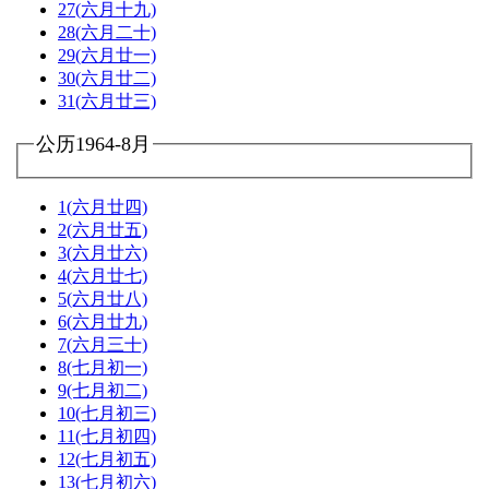
27(六月十九)
28(六月二十)
29(六月廿一)
30(六月廿二)
31(六月廿三)
公历1964-8月
1(六月廿四)
2(六月廿五)
3(六月廿六)
4(六月廿七)
5(六月廿八)
6(六月廿九)
7(六月三十)
8(七月初一)
9(七月初二)
10(七月初三)
11(七月初四)
12(七月初五)
13(七月初六)