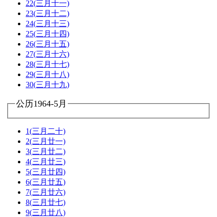
22(三月十一)
23(三月十二)
24(三月十三)
25(三月十四)
26(三月十五)
27(三月十六)
28(三月十七)
29(三月十八)
30(三月十九)
公历1964-5月
1(三月二十)
2(三月廿一)
3(三月廿二)
4(三月廿三)
5(三月廿四)
6(三月廿五)
7(三月廿六)
8(三月廿七)
9(三月廿八)