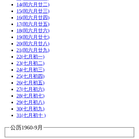
14(闰六月廿二)
15(闰六月廿三)
16(闰六月廿四)
17(闰六月廿五)
18(闰六月廿六)
19(闰六月廿七)
20(闰六月廿八)
21(闰六月廿九)
22(七月初一)
23(七月初二)
24(七月初三)
25(七月初四)
26(七月初五)
27(七月初六)
28(七月初七)
29(七月初八)
30(七月初九)
31(七月初十 )
公历1960-9月