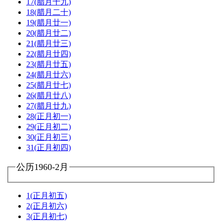
17(腊月十九)
18(腊月二十)
19(腊月廿一)
20(腊月廿二)
21(腊月廿三)
22(腊月廿四)
23(腊月廿五)
24(腊月廿六)
25(腊月廿七)
26(腊月廿八)
27(腊月廿九)
28(正月初一)
29(正月初二)
30(正月初三)
31(正月初四)
公历1960-2月
1(正月初五)
2(正月初六)
3(正月初七)