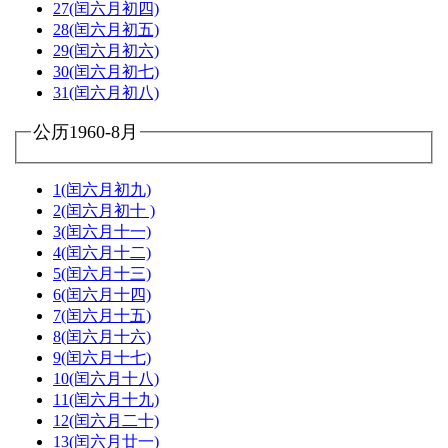
27(闰六月初四)
28(闰六月初五)
29(闰六月初六)
30(闰六月初七)
31(闰六月初八)
公历1960-8月
1(闰六月初九)
2(闰六月初十 )
3(闰六月十一)
4(闰六月十二)
5(闰六月十三)
6(闰六月十四)
7(闰六月十五)
8(闰六月十六)
9(闰六月十七)
10(闰六月十八)
11(闰六月十九)
12(闰六月二十)
13(闰六月廿一)