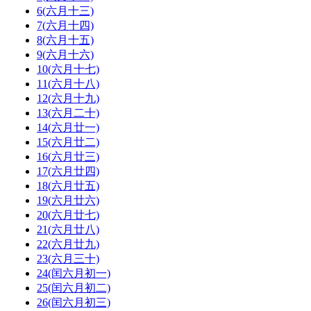
6(六月十三)
7(六月十四)
8(六月十五)
9(六月十六)
10(六月十七)
11(六月十八)
12(六月十九)
13(六月二十)
14(六月廿一)
15(六月廿二)
16(六月廿三)
17(六月廿四)
18(六月廿五)
19(六月廿六)
20(六月廿七)
21(六月廿八)
22(六月廿九)
23(六月三十)
24(闰六月初一)
25(闰六月初二)
26(闰六月初三)