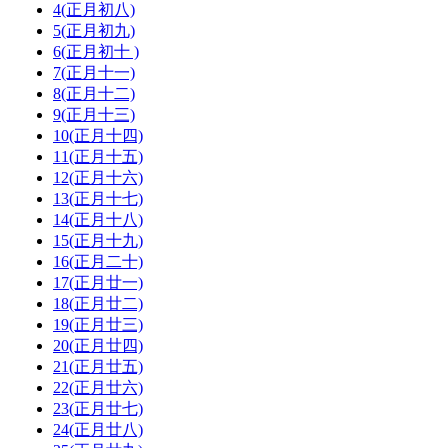
4(正月初八)
5(正月初九)
6(正月初十 )
7(正月十一)
8(正月十二)
9(正月十三)
10(正月十四)
11(正月十五)
12(正月十六)
13(正月十七)
14(正月十八)
15(正月十九)
16(正月二十)
17(正月廿一)
18(正月廿二)
19(正月廿三)
20(正月廿四)
21(正月廿五)
22(正月廿六)
23(正月廿七)
24(正月廿八)