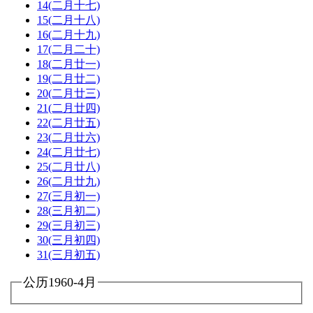
14(二月十七)
15(二月十八)
16(二月十九)
17(二月二十)
18(二月廿一)
19(二月廿二)
20(二月廿三)
21(二月廿四)
22(二月廿五)
23(二月廿六)
24(二月廿七)
25(二月廿八)
26(二月廿九)
27(三月初一)
28(三月初二)
29(三月初三)
30(三月初四)
31(三月初五)
公历1960-4月