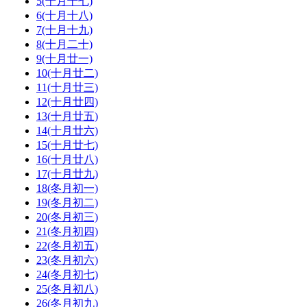
5(十月十七)
6(十月十八)
7(十月十九)
8(十月二十)
9(十月廿一)
10(十月廿二)
11(十月廿三)
12(十月廿四)
13(十月廿五)
14(十月廿六)
15(十月廿七)
16(十月廿八)
17(十月廿九)
18(冬月初一)
19(冬月初二)
20(冬月初三)
21(冬月初四)
22(冬月初五)
23(冬月初六)
24(冬月初七)
25(冬月初八)
26(冬月初九)