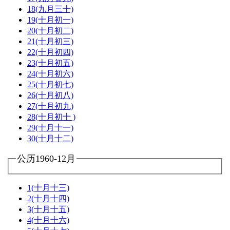
18(九月三十)
19(十月初一)
20(十月初二)
21(十月初三)
22(十月初四)
23(十月初五)
24(十月初六)
25(十月初七)
26(十月初八)
27(十月初九)
28(十月初十 )
29(十月十一)
30(十月十二)
公历1960-12月
1(十月十三)
2(十月十四)
3(十月十五)
4(十月十六)