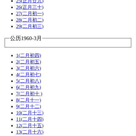
25(正月廿九)
26(正月三十)
27(二月初一)
28(二月初二)
29(二月初三)
公历1960-3月
1(二月初四)
2(二月初五)
3(二月初六)
4(二月初七)
5(二月初八)
6(二月初九)
7(二月初十 )
8(二月十一)
9(二月十二)
10(二月十三)
11(二月十四)
12(二月十五)
13(二月十六)