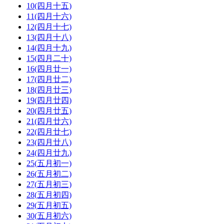
10(四月十五)
11(四月十六)
12(四月十七)
13(四月十八)
14(四月十九)
15(四月二十)
16(四月廿一)
17(四月廿二)
18(四月廿三)
19(四月廿四)
20(四月廿五)
21(四月廿六)
22(四月廿七)
23(四月廿八)
24(四月廿九)
25(五月初一)
26(五月初二)
27(五月初三)
28(五月初四)
29(五月初五)
30(五月初六)