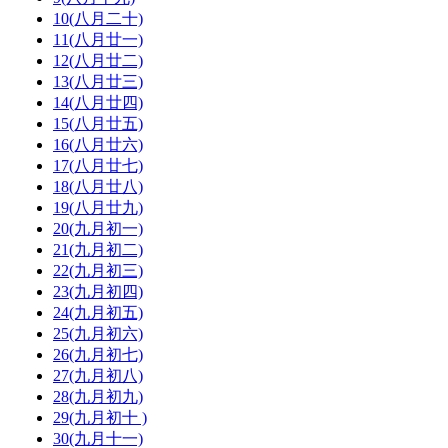
10(八月二十)
11(八月廿一)
12(八月廿二)
13(八月廿三)
14(八月廿四)
15(八月廿五)
16(八月廿六)
17(八月廿七)
18(八月廿八)
19(八月廿九)
20(九月初一)
21(九月初二)
22(九月初三)
23(九月初四)
24(九月初五)
25(九月初六)
26(九月初七)
27(九月初八)
28(九月初九)
29(九月初十 )
30(九月十一)