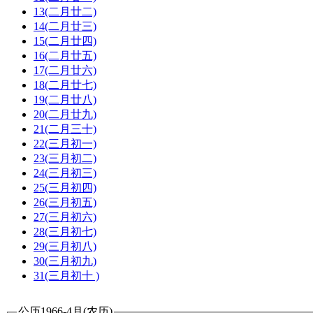
13(二月廿二)
14(二月廿三)
15(二月廿四)
16(二月廿五)
17(二月廿六)
18(二月廿七)
19(二月廿八)
20(二月廿九)
21(二月三十)
22(三月初一)
23(三月初二)
24(三月初三)
25(三月初四)
26(三月初五)
27(三月初六)
28(三月初七)
29(三月初八)
30(三月初九)
31(三月初十 )
公历1966-4月(农历)