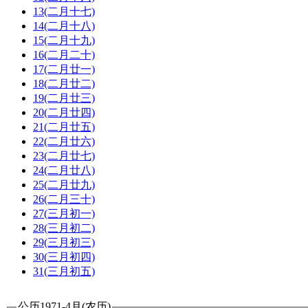
13(二月十七)
14(二月十八)
15(二月十九)
16(二月二十)
17(二月廿一)
18(二月廿二)
19(二月廿三)
20(二月廿四)
21(二月廿五)
22(二月廿六)
23(二月廿七)
24(二月廿八)
25(二月廿九)
26(二月三十)
27(三月初一)
28(三月初二)
29(三月初三)
30(三月初四)
31(三月初五)
公历1971-4月(农历)