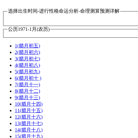
选择出生时间-进行性格命运分析-命理测算预测详解
公历1971-1月(农历)
1(腊月初五)
2(腊月初六)
3(腊月初七)
4(腊月初八)
5(腊月初九)
6(腊月初十 )
7(腊月十一)
8(腊月十二)
9(腊月十三)
10(腊月十四)
11(腊月十五)
12(腊月十六)
13(腊月十七)
14(腊月十八)
15(腊月十九)