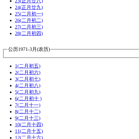
23(正月廿八)
24(正月廿九)
25(二月初一)
26(二月初二)
27(二月初三)
28(二月初四)
公历1971-3月(农历)
1(二月初五)
2(二月初六)
3(二月初七)
4(二月初八)
5(二月初九)
6(二月初十 )
7(二月十一)
8(二月十二)
9(二月十三)
10(二月十四)
11(二月十五)
12(二月十六)