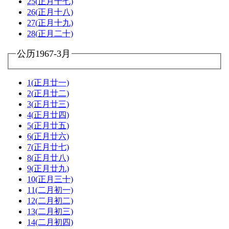
25(正月十七)
26(正月十八)
27(正月十九)
28(正月二十)
公历1967-3月
1(正月廿一)
2(正月廿二)
3(正月廿三)
4(正月廿四)
5(正月廿五)
6(正月廿六)
7(正月廿七)
8(正月廿八)
9(正月廿九)
10(正月三十)
11(二月初一)
12(二月初二)
13(二月初三)
14(二月初四)