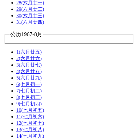
28(六月廿一)
29(六月廿二)
30(六月廿三)
31(六月廿四)
公历1967-8月
1(六月廿五)
2(六月廿六)
3(六月廿七)
4(六月廿八)
5(六月廿九)
6(七月初一)
7(七月初二)
8(七月初三)
9(七月初四)
10(七月初五)
11(七月初六)
12(七月初七)
13(七月初八)
14(七月初九)