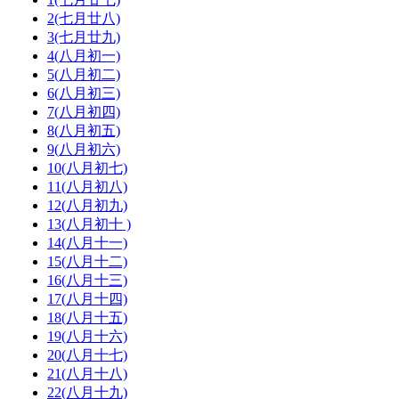
2(七月廿八)
3(七月廿九)
4(八月初一)
5(八月初二)
6(八月初三)
7(八月初四)
8(八月初五)
9(八月初六)
10(八月初七)
11(八月初八)
12(八月初九)
13(八月初十 )
14(八月十一)
15(八月十二)
16(八月十三)
17(八月十四)
18(八月十五)
19(八月十六)
20(八月十七)
21(八月十八)
22(八月十九)