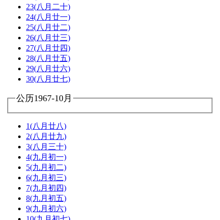
23(八月二十)
24(八月廿一)
25(八月廿二)
26(八月廿三)
27(八月廿四)
28(八月廿五)
29(八月廿六)
30(八月廿七)
公历1967-10月
1(八月廿八)
2(八月廿九)
3(八月三十)
4(九月初一)
5(九月初二)
6(九月初三)
7(九月初四)
8(九月初五)
9(九月初六)
10(九月初七)