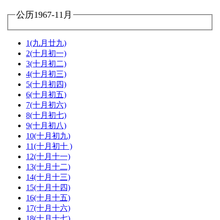
公历1967-11月
1(九月廿九)
2(十月初一)
3(十月初二)
4(十月初三)
5(十月初四)
6(十月初五)
7(十月初六)
8(十月初七)
9(十月初八)
10(十月初九)
11(十月初十 )
12(十月十一)
13(十月十二)
14(十月十三)
15(十月十四)
16(十月十五)
17(十月十六)
18(十月十七)