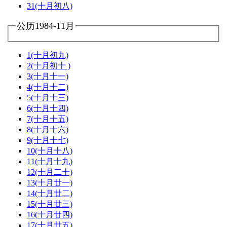
31(十月初八)
公历1984-11月
1(十月初九)
2(十月初十 )
3(十月十一)
4(十月十二)
5(十月十三)
6(十月十四)
7(十月十五)
8(十月十六)
9(十月十七)
10(十月十八)
11(十月十九)
12(十月二十)
13(十月廿一)
14(十月廿二)
15(十月廿三)
16(十月廿四)
17(十月廿五)