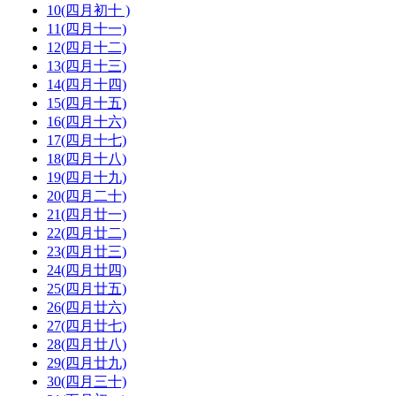
10(四月初十 )
11(四月十一)
12(四月十二)
13(四月十三)
14(四月十四)
15(四月十五)
16(四月十六)
17(四月十七)
18(四月十八)
19(四月十九)
20(四月二十)
21(四月廿一)
22(四月廿二)
23(四月廿三)
24(四月廿四)
25(四月廿五)
26(四月廿六)
27(四月廿七)
28(四月廿八)
29(四月廿九)
30(四月三十)