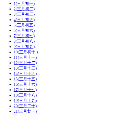
1(三月初一)
2(三月初二)
3(三月初三)
4(三月初四)
5(三月初五)
6(三月初六)
7(三月初七)
8(三月初八)
9(三月初九)
10(三月初十 )
11(三月十一)
12(三月十二)
13(三月十三)
14(三月十四)
15(三月十五)
16(三月十六)
17(三月十七)
18(三月十八)
19(三月十九)
20(三月二十)
21(三月廿一)