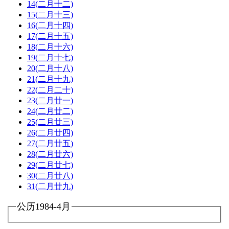
14(二月十二)
15(二月十三)
16(二月十四)
17(二月十五)
18(二月十六)
19(二月十七)
20(二月十八)
21(二月十九)
22(二月二十)
23(二月廿一)
24(二月廿二)
25(二月廿三)
26(二月廿四)
27(二月廿五)
28(二月廿六)
29(二月廿七)
30(二月廿八)
31(二月廿九)
公历1984-4月