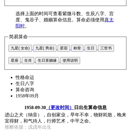
选择上面的时间可查看紫微斗数、生辰八字、宫
度、鬼谷子、婚姻算命信息。算命必须使用
真太
阳时
。
简易算命
九星( 女命)
九星( 男命)
星宿
称骨
生日
三世书
星座
生肖
生日算姻缘
使用说明
性格命运
生日八字
算命咨询
1958年09月
1958-09-30
（更改时间）
日出生算命信息
进山之犬（纳音），自创家业，早年不幸，物财耗散，晚来
宜得财，和气待人，行师艺术，中平之命。
推断依据：戊戌年出生