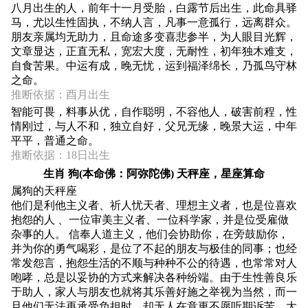
八月出生的人，前年十一月受胎，白露节后出生，此命具驿
马，尤以生性固执，不纳人言，凡事一意孤行，远离群众。
朋友亲属均无助力，且命途多变喜悲参半，为人眼目光辉，
文章显达，正直无私，宽宏大度，无耐性，初年独木难支，
自食苦果。中运有成，晚无忧，运到福泽绵长，乃孤鸟守林
之命。
推断依据：酉月出生
智能可畏，料事从优，自作聪明，不容他人，破害前程，性
情刚过，与人不和，独立自好，父兄无缘，晚景大运，中年
平平，普通之命。
推断依据：18日出生
生肖 狗(本命佛：阿弥陀佛) 天秤座，星座算命
属狗的天秤座
他们是利他主义者、祈人忧天者、理想主义者，也是位喜欢
抱怨的人 、一位审美主义者、一位科学家，并是位受雇做
杂事的人。 信奉人道主义，他们会协助你，在旁鼓励你，
并为你的勇气喝彩，是位了不起的朋友与极佳的同事；也经
常发怨言，抱怨生活的不顺与种种不公的待遇，也常常对人
咆哮，总是以妥协的方式来解决各种纷端。由于生性善良乐
于助人，家人与朋友也就将其乐善好施之举视为当然，而一
旦他们无法再承受负担时，却无人在意更不愿听期诉苦，大