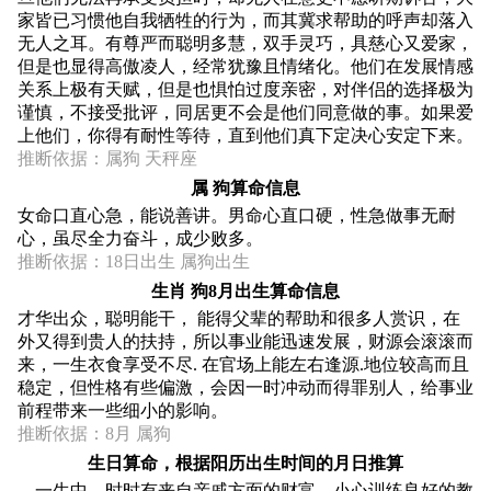
家皆已习惯他自我牺牲的行为，而其冀求帮助的呼声却落入
无人之耳。有尊严而聪明多慧，双手灵巧，具慈心又爱家，
但是也显得高傲凌人，经常犹豫且情绪化。他们在发展情感
关系上极有天赋，但是也惧怕过度亲密，对伴侣的选择极为
谨慎，不接受批评，同居更不会是他们同意做的事。如果爱
上他们，你得有耐性等待，直到他们真下定决心安定下来。
推断依据：属狗 天秤座
属 狗算命信息
女命口直心急，能说善讲。男命心直口硬，性急做事无耐
心，虽尽全力奋斗，成少败多。
推断依据：18日出生 属狗出生
生肖 狗8月出生算命信息
才华出众，聪明能干， 能得父辈的帮助和很多人赏识，在
外又得到贵人的扶持，所以事业能迅速发展，财源会滚滚而
来，一生衣食享受不尽. 在官场上能左右逢源.地位较高而且
稳定，但性格有些偏激，会因一时冲动而得罪别人，给事业
前程带来一些细小的影响。
推断依据：8月 属狗
生日算命，根据阳历出生时间的月日推算
一生中，时时有来自亲戚方面的财富。小心训练良好的教