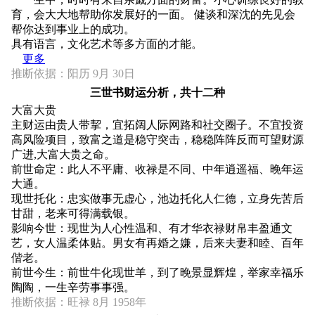
育，会大大地帮助你发展好的一面。 健谈和深沈的先见会
帮你达到事业上的成功。
具有语言，文化艺术等多方面的才能。
更多
推断依据：阳历 9月 30日
三世书财运分析，共十二种
大富大贵
主财运由贵人带挈，宜拓阔人际网路和社交圈子。不宜投资
高风险项目，致富之道是稳守突击，稳稳阵阵反而可望财源
广进,大富大贵之命。
前世命定：此人不平庸、收禄是不同、中年逍遥福、晚年运
大通。
现世托化：忠实做事无虚心，池边托化人仁德，立身先苦后
甘甜，老来可得满载银。
影响今世：现世为人心性温和、有才华衣禄财帛丰盈通文
艺，女人温柔体贴。男女有再婚之嫌，后来夫妻和睦、百年
偕老。
前世今生：前世牛化现世羊，到了晚景显辉煌，举家幸福乐
陶陶，一生辛劳事事强。
推断依据：旺禄 8月 1958年