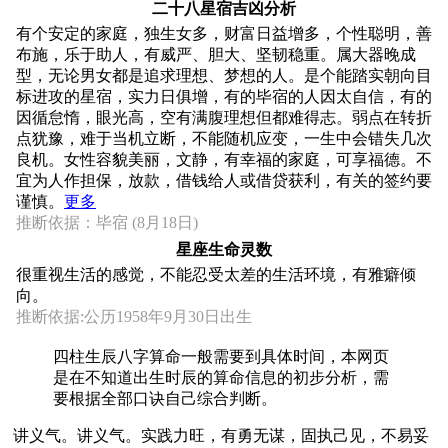
二十八星宿吉凶分析
有个安定的家庭，独生女多，财富日益增多，个性聪明，善
布施，乐于助人，有威严、胆大、坚韧稳重。属大器晚成
型，无论男女都是追求理想、梦想的人。是个能踏实朝向目
标进攻的星宿，实力日俱增，有的毕宿的人因太自信，有的
因循怠惰，眼光高，空有满腹理想但都难得志。弱点在转折
点犹豫，难于当机立断，不能随机应变，一生中会错失几次
良机。女性容貌美丽，文静，有幸福的家庭，可享福德。不
宜为人作担保，放款，借钱给人或借贷获利，有关的签约要
谨慎。
更多
推断依据：毕宿 (8月18日)
星座生命灵数
很重视生活的感觉，不能忍受太差的生活环境，有雅癖倾
向。
推断依据:公历1958年9月30日出生
四柱生辰八字算命一般需要到具体时间，本网页
是在不知道出生时辰的算命信息的初步分析，需
要根据全部口诀自己综合判断。
讲义气。讲义气。实践力旺，有勇无谋，固执己见，不易妥