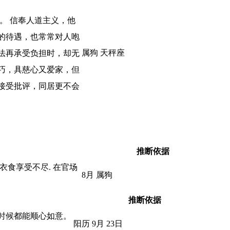
。 信奉人道主义，他
的待遇，也常常对人咆
属狗 天秤座
法再承受负担时，却无
巧，具慈心又爱家，但
接受批评，同居更不会
推断依据
食享受不尽. 在官场
8月 属狗
推断依据
时候都能顺心如意。
阳历 9月 23日