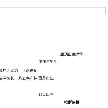
农历出生时间
戊戌年出生
属均无助力，且命途多
酉月出生
福泽绵长，乃孤鸟守林
11日出生
推断依据