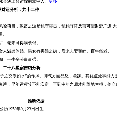
究会遇上合适你的意中人。
更多
书财运分析，共十二种
风险项目，致富之道是稳守突击，稳稳阵阵反而可望财源广进,
通。
甜，老来可得满载银。
女人温柔体贴。男女有再婚之嫌，后来夫妻和睦、百年偕老。
陶，一生辛劳事事强。
二十八星宿吉凶分析
君子之交淡如水”的作风。脾气方面易怒，急躁。其优点处事能力
束缚，早年运程较不能安定，至到中年之后才能落地生根，创立
推断依据
公历1958年9月23日出生