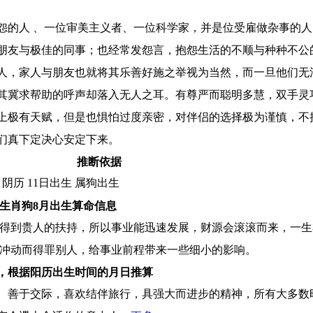
怨的人 、一位审美主义者、一位科学家，并是位受雇做杂事的人
朋友与极佳的同事；也经常发怨言，抱怨生活的不顺与种种不公
人，家人与朋友也就将其乐善好施之举视为当然，而一旦他们无
其冀求帮助的呼声却落入无人之耳。有尊严而聪明多慧，双手灵
上极有天赋，但是也惧怕过度亲密，对伴侣的选择极为谨慎，不
们真下定决心安定下来。
推断依据
阴历 11日出生 属狗出生
生肖狗8月出生算命信息
得到贵人的扶持，所以事业能迅速发展，财源会滚滚而来，一生衣
时冲动而得罪别人，给事业前程带来一些细小的影响。
，根据阳历出生时间的月日推算
善于交际，喜欢结伴旅行，具强大而进步的精神，所有大多数