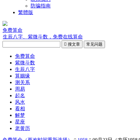
防骗指南
繁體版
免费算命
生辰八字、紫微斗数，免费在线算命

搜文章
常见问题
免费算命
紫微斗数
生辰八字
算姻缘
测关系
周易
起名
风水
看相
解梦
星座
老黄历
免费算命（
更改时间重新选择
）
1958
09月23日（农历195