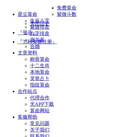
免费算命
星尘算命
紫微斗数
生辰八字
关闭历史
紫微排盘
『登录』
八字排盘
测关系
『35秒免费注册』
合婚
文章资料
称骨算命
十二生肖
本地算命
灵签占卜
指纹算命
合作站点
代理合作
无APP下载
算命网站
客服帮助
常见问题
关于我们
联系我们