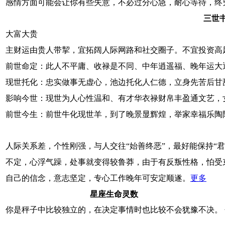
感情方面可能会让你有些失意，不必过分心急，耐心等待，终
三世
大富大贵
主财运由贵人带挈，宜拓阔人际网路和社交圈子。不宜投资高
前世命定：此人不平庸、收禄是不同、中年逍遥福、晚年运大
现世托化：忠实做事无虚心，池边托化人仁德，立身先苦后甘
影响今世：现世为人心性温和、有才华衣禄财帛丰盈通文艺，
前世今生：前世牛化现世羊，到了晚景显辉煌，举家幸福乐陶
人际关系差，个性刚强，与人交往“始善终恶”，最好能保持“
不定，心浮气躁，处事就变得较鲁莽，由于有反叛性格，怕受
自己的信念，意志坚定，专心工作晚年可安定顺遂。
更多
星座生命灵数
你是秤子中比较独立的，在决定事情时也比较不会犹豫不决。