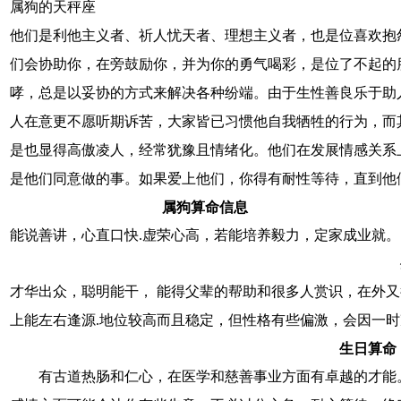
属狗的天秤座
他们是利他主义者、祈人忧天者、理想主义者，也是位喜欢抱
们会协助你，在旁鼓励你，并为你的勇气喝彩，是位了不起的
哮，总是以妥协的方式来解决各种纷端。由于生性善良乐于助
人在意更不愿听期诉苦，大家皆已习惯他自我牺牲的行为，而
是也显得高傲凌人，经常犹豫且情绪化。他们在发展情感关系
是他们同意做的事。如果爱上他们，你得有耐性等待，直到他
属狗算命信息
能说善讲，心直口快.虚荣心高，若能培养毅力，定家成业就。
才华出众，聪明能干， 能得父辈的帮助和很多人赏识，在外又
上能左右逢源.地位较高而且稳定，但性格有些偏激，会因一
生日算命
有古道热肠和仁心，在医学和慈善事业方面有卓越的才能。