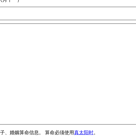
子、婚姻算命信息。 算命必须使用
真太阳时
。