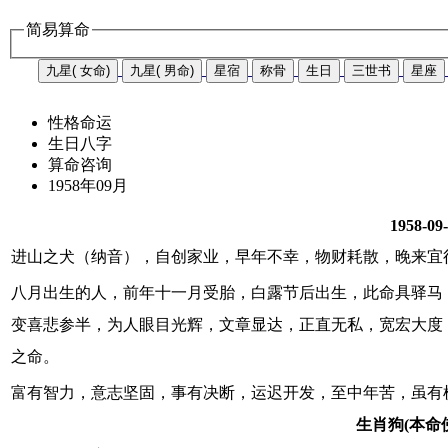
简易算命
九星( 女命)
九星( 男命)
星宿
称骨
生日
三世书
星座
性格命运
生日八字
算命咨询
1958年09月
1958-09
进山之犬（纳音），自创家业，早年不幸，物财耗散，晚来宜
八月出生的人，前年十一月受胎，白露节后出生，此命具驿马
变喜悲参半，为人眼目光辉，文章显达，正直无私，宽宏大度
之命。
富有智力，意志坚固，事有决断，运迟开发，至中年苦，虽有
生肖狗(本命