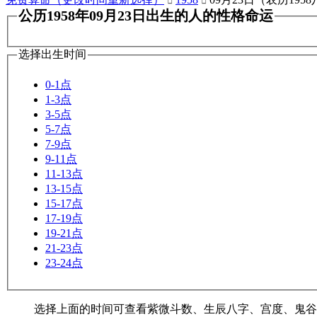


公历1958年09月23日出生的人的性格命运
选择出生时间
0-1点
1-3点
3-5点
5-7点
7-9点
9-11点
11-13点
13-15点
15-17点
17-19点
19-21点
21-23点
23-24点
选择上面的时间可查看紫微斗数、生辰八字、宫度、鬼谷