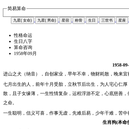
简易算命
九星( 女命)
九星( 男命)
星宿
称骨
生日
三世书
星座
性格命运
生日八字
算命咨询
1958年09月
1958-09
进山之犬（纳音），自创家业，早年不幸，物财耗散，晚来宜
七月出生的人，前年十月受胎，立秋节后出生，为人宅心仁厚
散，且子女缘薄，一生性情复杂，运程浮游不定，心底慈善，
之命。
一生聪明，信义可喜，作事无虚，先难后易，少年干难，苦中
生肖狗(本命