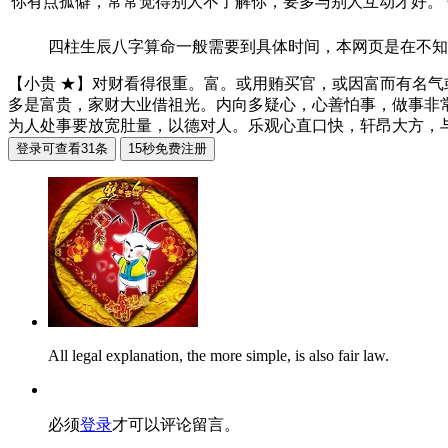
你有点孤僻，常常觉得别人不了解你，要多与别人互动才好。
四柱生辰八字算命一般需要到具体时间，本网页是在不知
【小贵 ★】对财看得很重。富。或用贿买官，或因富而有名
多是富贵，家财大业借祖光。内向多疑心，心善怕事，做事非
为人处事要放宽肚量，以德对人。乐观心直口快，轩昂大方，
All legal explanation, the more simple, is also fair law.
必须
登录
才可以评论留言。