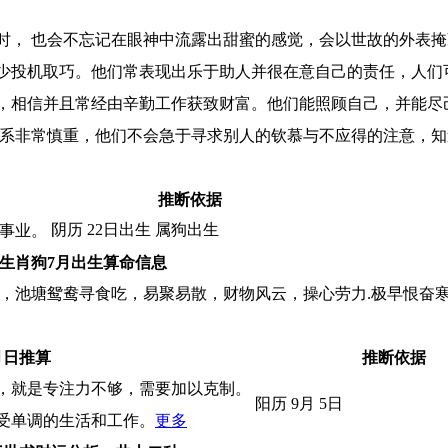
时， 也会不忘记在眼神中流露出甜蜜的感觉，会以世故的外表掩
少投机取巧。他们常表现出乐于助人并很在意自己的责任，人们
，相信并且常经由辛勤工作获致财富。他们能照顾自己，并能尽
关系非常慎重，他们不会急于寻求别人的钦慕与不应得的注意，
推断依据
阴历 22日出生 属狗出生
大事业。
生肖狗7月出生算命信息
力，池塘鸳鸯寻食吃，易聚易散，财物风云，操心劳力.极早恨奋
月日推算
推断依据
，就是专注力不够，需要加以克制。
阳历 9月 5日
受单调的生活和工作。
更多