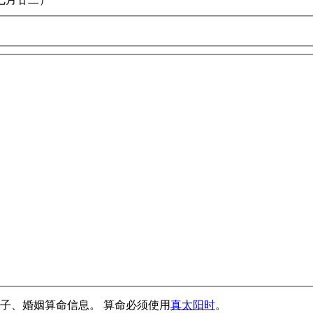
子、婚姻算命信息。 算命必须使用
真太阳时
。