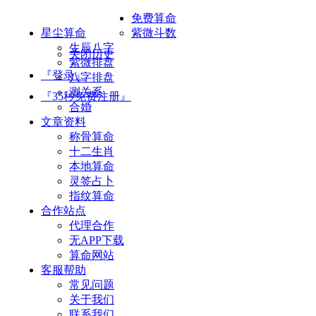
免费算命
星尘算命
紫微斗数
生辰八字
关闭历史
紫微排盘
『登录』
八字排盘
测关系
『35秒免费注册』
合婚
文章资料
称骨算命
十二生肖
本地算命
灵签占卜
指纹算命
合作站点
代理合作
无APP下载
算命网站
客服帮助
常见问题
关于我们
联系我们