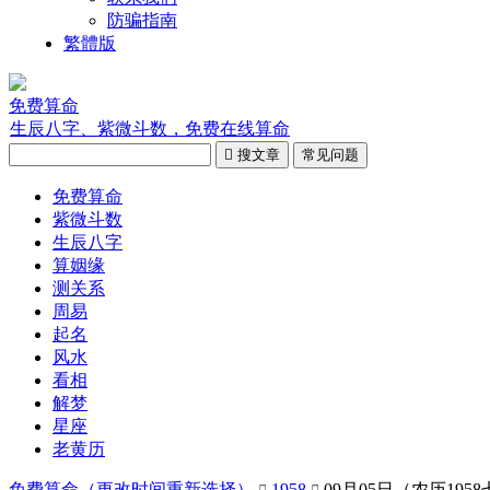
防骗指南
繁體版
免费算命
生辰八字、紫微斗数，免费在线算命

搜文章
常见问题
免费算命
紫微斗数
生辰八字
算姻缘
测关系
周易
起名
风水
看相
解梦
星座
老黄历
免费算命（
更改时间重新选择
）
1958
09月05日（农历195