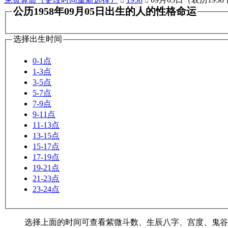


公历1958年09月05日出生的人的性格命运
选择出生时间
0-1点
1-3点
3-5点
5-7点
7-9点
9-11点
11-13点
13-15点
15-17点
17-19点
19-21点
21-23点
23-24点
选择上面的时间可查看紫微斗数、生辰八字、宫度、鬼谷