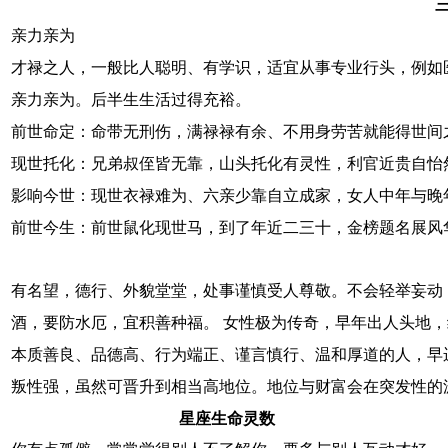
亲力亲为
才禄之人，一般比人聪明、有学识，适宜从事专业行头，例如
亲力亲为。后半生生活过得充裕。
前世命定：命带无刑伤，满禄禄有余、不用身劳苦就能得世间
现世托化：兄弟叔侄皆无靠，山头托化有灵性，利官近贵自怡
影响今世：现世衣禄难为、六亲少靠自立成家，女人中年与晚
前世今生：前世鼠化现世马，到了年近二三十，金榜题名展风
有名望，德行、外貌堂堂，处事谨慎受人尊敬。不会轻举妄动
酒，要防水厄，宜积善种福。 女性极为传奇，早年出人头地
本质善良、品德高、行为端正、谨言慎行、温和厚道的人，早
叛性强，虽然可晋升到相当高地位。地位与财富会在突发性的
星座生命灵数