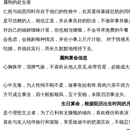
属狗的处女座
仁慈与凶恶同时存在于他们的性格中，在其显得暴躁忿怒的同
是可信赖的人，相信正直，并从事良好的职业，不做坏事并极
对自己的钱财镏铢计算，但也相当慷慨，不会寻求免费的午餐
会焦虑，会挑剔每种情况，并在小事上斤斤计较。 对于情感
结婚，并就此实行，而长久默默地维持下去。
属狗算命信息
心胸狭窄，强脾气燥，不喜听从他人意见.命带官星，必能成
心中无毒，为人性纯不刚不柔，做事有始有终.骨肉六亲不得
方可成立事业，四十航船顺风，五十安稳，末限滔滔事业兴。
生日算命，根据阳历出生时间的
是个理想主义者，为了己利有太慷慨的倾向，喜欢模仿和表演
喜欢与友人结伴旅行和冒险，享受旅途中的把酒言欢，不能忍