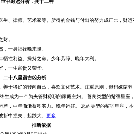
三世书财运分析，共十二种
医生、律师、艺术家等。所得的金钱与付出的努力成正比，财运
之财。
然，一身福禄晚来隆。
年牺性利益、操持之命。少年劳碌、晚年大利。
华，一生富贵又荣华。
二十八星宿吉凶分析
，善于将好的转向自己，喜欢文化艺术。注重原则，但稍嫌懦弱
，终生成为一个为夫管财称职的家庭主妇。 善良类型的觜宿星座
运差，中年渐渐蓄积实力。晚年运好。 恶的类型的觜宿星座，
波折中损失，起跌大。
更多
推断依据