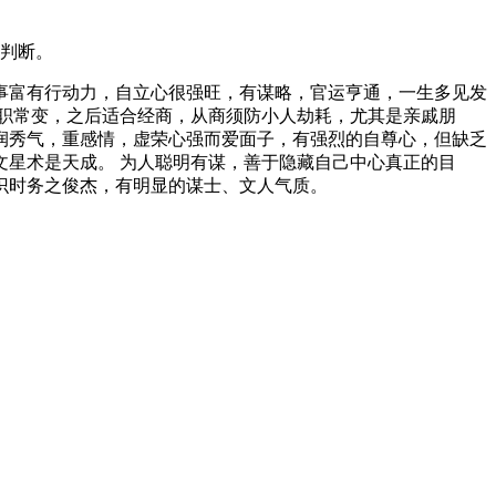
判断。
事富有行动力，自立心很强旺，有谋略，官运亨通，一生多见发
职常变，之后适合经商，从商须防小人劫耗，尤其是亲戚朋
润秀气，重感情，虚荣心强而爱面子，有强烈的自尊心，但缺乏
星术是天成。 为人聪明有谋，善于隐藏自己中心真正的目
识时务之俊杰，有明显的谋士、文人气质。