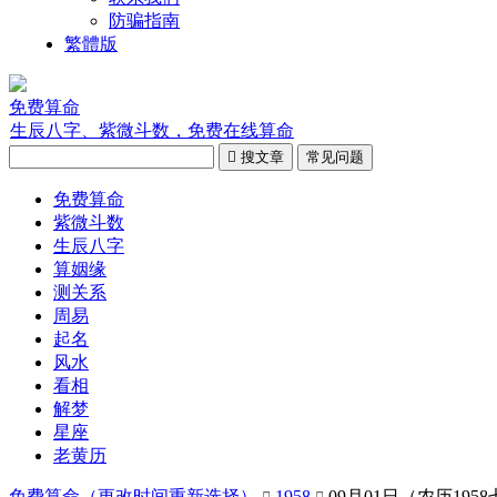
防骗指南
繁體版
免费算命
生辰八字、紫微斗数，免费在线算命

搜文章
常见问题
免费算命
紫微斗数
生辰八字
算姻缘
测关系
周易
起名
风水
看相
解梦
星座
老黄历
免费算命（
更改时间重新选择
）
1958
09月01日（农历195