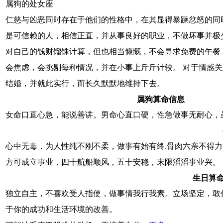
属狗的处女座
仁慈与凶恶同时存在于他们的性格中，在其显得暴躁忿怒的同
是可信赖的人，相信正直，并从事良好的职业，不做坏事并极
对自己的钱财镏铢计算，但也相当慷慨，不会寻求免费的午餐
会焦虑，会挑剔每种情况，并在小事上斤斤计较。 对于情感
结婚，并就此实行，而长久默默地维持下去。
属狗算命信息
女命口直心急，能说善讲。男命心直口硬，性急做事无耐心，
心中无毒，为人性纯不刚不柔，做事有始有终.骨肉六亲不得
方可成立事业，四十航船顺风，五十安稳，末限滔滔事业兴。
生日算
独立自主，不喜欢受人指使，做事情我行我素。立场坚定，敢
于你的成功和生活环境的改善。