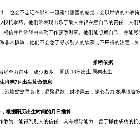
时， 也会不忘记在眼神中流露出甜蜜的感觉，会以世故的外表掩
少投机取巧。他们常表现出乐于助人并很在意自己的责任，人们
，相信并且常经由辛勤工作获致财富。他们能照顾自己，并能尽
关系非常慎重，他们不会急于寻求别人的钦慕与不应得的注意，
推断依据
阴历 18日出生 属狗出生
虽尽全力奋斗，成少败多。
生肖狗7月出生算命信息
力，池塘鸳鸯寻食吃，易聚易散，财物风云，操心劳力.极早恨奋
命，根据阳历出生时间的月日推算
作敢为，能得到别人的信任，具有领导能力，善于抓住成功的机