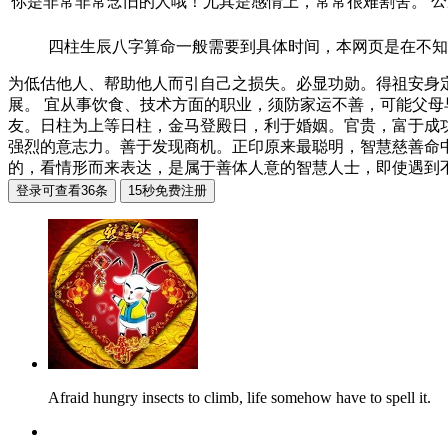
公
你是非常非常念旧的人哦！尤其是感情上，常常很难割舍。
四柱生辰八字算命一般需要到具体时间，本网页是在不知
为低估他人、帮助他人而引自己之损失。必显功勋。得祖安身
展。 宜从事饮食、技术方面的职业，须防家运不善，可能父
友。日柱为上等日柱，金马登殿日，利于婚姻。官贵，富于成
强烈的意志力。善于发现商机。正印原来最聪明，智慧慈善命
的，看情形而来表达，是属于善体人意的智慧人士，即使遇到
Afraid hungry insects to climb, life somehow have to spell it.