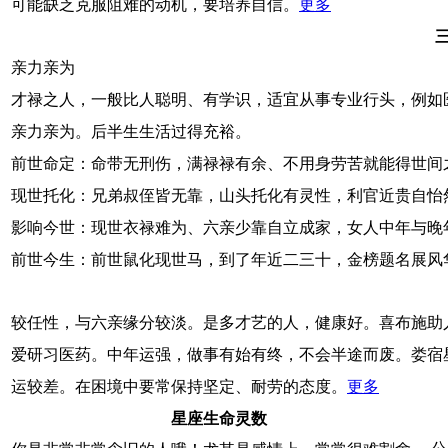
可能缺乏克服阻难的动机，要培养自信。
更多
亲力亲为
才禄之人，一般比人聪明、有学识，适宜从事专业行头，例如
亲力亲为。后半生生活过得充裕。
前世命定：命带无刑伤，满禄禄有余、不用身劳苦就能得世间
现世托化：兄弟叔侄皆无靠，山头托化有灵性，利官近贵自怡
影响今世：现世衣禄难为、六亲少靠自立成家，女人中年与晚
前世今生：前世鼠化现世马，到了年近二三十，金榜题名展风
较任性，与六亲缘分较淡。是多才艺的人，健康好。喜布施助
爱研习医药。中年运强，做事有始有终，不会半途而废。娄宿
运较差。在困境中要常保持坚定、耐劳的态度。
更多
星座生命灵数