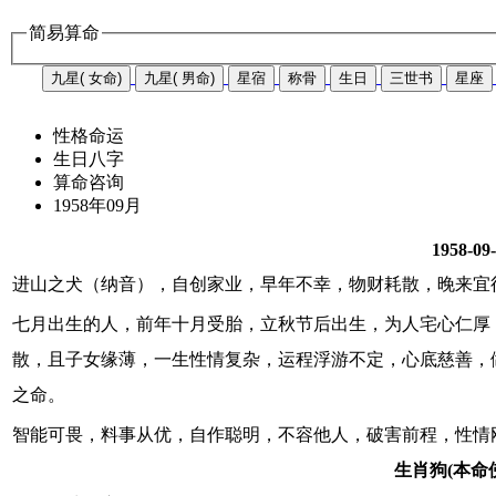
简易算命
九星( 女命)
九星( 男命)
星宿
称骨
生日
三世书
星座
性格命运
生日八字
算命咨询
1958年09月
1958-09
进山之犬（纳音），自创家业，早年不幸，物财耗散，晚来宜
七月出生的人，前年十月受胎，立秋节后出生，为人宅心仁厚
散，且子女缘薄，一生性情复杂，运程浮游不定，心底慈善，
之命。
智能可畏，料事从优，自作聪明，不容他人，破害前程，性情
生肖狗(本命