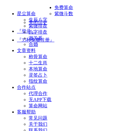
免费算命
星尘算命
紫微斗数
生辰八字
关闭历史
紫微排盘
『登录』
八字排盘
测关系
『35秒免费注册』
合婚
文章资料
称骨算命
十二生肖
本地算命
灵签占卜
指纹算命
合作站点
代理合作
无APP下载
算命网站
客服帮助
常见问题
关于我们
联系我们