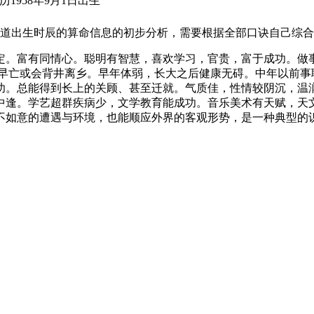
历1958年9月1日出生
道出生时辰的算命信息的初步分析，需要根据全部口诀自己综合
定。富有同情心。聪明有智慧，喜欢学习，官贵，富于成功。做
母早亡或会背井离乡。早年体弱，长大之后健康无碍。中年以前事
功。总能得到长上的关顾、甚至迁就。气质佳，性情较阴沉，温
中逢。学艺超群疾病少，文学教育能成功。音乐美术有天赋，天文
不如意的遭遇与环境，也能顺应外界的客观形势，是一种典型的