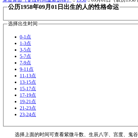


公历1958年09月01日出生的人的性格命运
选择出生时间
0-1点
1-3点
3-5点
5-7点
7-9点
9-11点
11-13点
13-15点
15-17点
17-19点
19-21点
21-23点
23-24点
选择上面的时间可查看紫微斗数、生辰八字、宫度、鬼谷