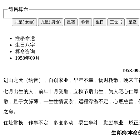
简易算命
九星( 女命)
九星( 男命)
星宿
称骨
生日
三世书
星座
性格命运
生日八字
算命咨询
1958年09月
1958-09
进山之犬（纳音），自创家业，早年不幸，物财耗散，晚来宜
七月出生的人，前年十月受胎，立秋节后出生，为人宅心仁厚
散，且子女缘薄，一生性情复杂，运程浮游不定，心底慈善，
之命。
住址常换，作事不定，多变多动，易生争斗，勤励事业，矫正
生肖狗(本命