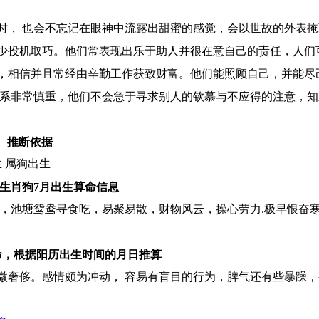
时， 也会不忘记在眼神中流露出甜蜜的感觉，会以世故的外表掩
少投机取巧。他们常表现出乐于助人并很在意自己的责任，人们
，相信并且常经由辛勤工作获致财富。他们能照顾自己，并能尽
关系非常慎重，他们不会急于寻求别人的钦慕与不应得的注意，
推断依据
生 属狗出生
生肖狗7月出生算命信息
力，池塘鸳鸯寻食吃，易聚易散，财物风云，操心劳力.极早恨奋
命，根据阳历出生时间的月日推算
微奢侈。感情颇为冲动， 容易有盲目的行为，脾气还有些暴躁