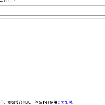
子、婚姻算命信息。 算命必须使用
真太阳时
。