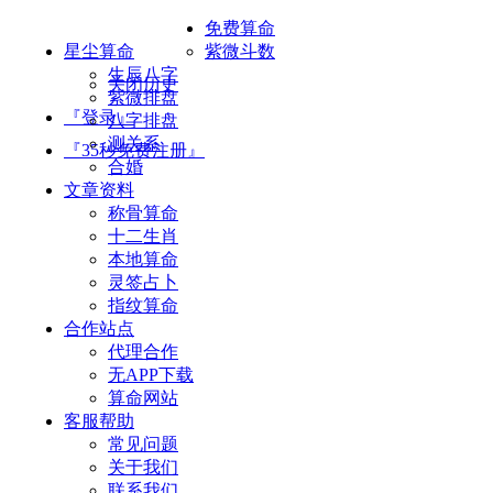
免费算命
星尘算命
紫微斗数
生辰八字
关闭历史
紫微排盘
『登录』
八字排盘
测关系
『35秒免费注册』
合婚
文章资料
称骨算命
十二生肖
本地算命
灵签占卜
指纹算命
合作站点
代理合作
无APP下载
算命网站
客服帮助
常见问题
关于我们
联系我们