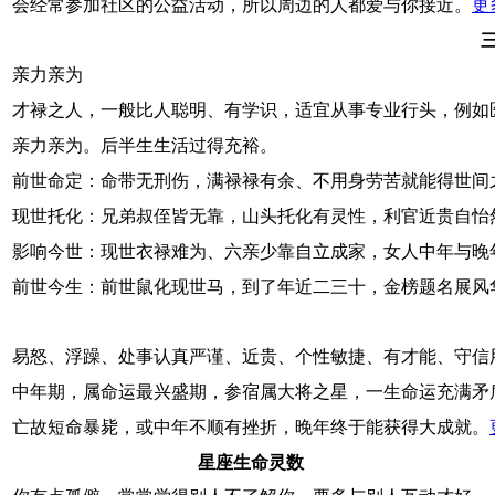
会经常参加社区的公益活动，所以周边的人都爱与你接近。
更
亲力亲为
才禄之人，一般比人聪明、有学识，适宜从事专业行头，例如
亲力亲为。后半生生活过得充裕。
前世命定：命带无刑伤，满禄禄有余、不用身劳苦就能得世间
现世托化：兄弟叔侄皆无靠，山头托化有灵性，利官近贵自怡
影响今世：现世衣禄难为、六亲少靠自立成家，女人中年与晚
前世今生：前世鼠化现世马，到了年近二三十，金榜题名展风
易怒、浮躁、处事认真严谨、近贵、个性敏捷、有才能、守信
中年期，属命运最兴盛期，参宿属大将之星，一生命运充满矛
亡故短命暴毙，或中年不顺有挫折，晚年终于能获得大成就。
星座生命灵数