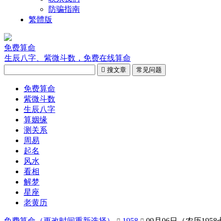
防骗指南
繁體版
免费算命
生辰八字、紫微斗数，免费在线算命

搜文章
常见问题
免费算命
紫微斗数
生辰八字
算姻缘
测关系
周易
起名
风水
看相
解梦
星座
老黄历
免费算命（
更改时间重新选择
）
1958
09月06日（农历195