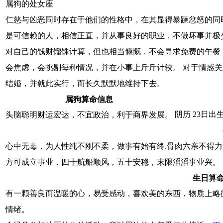
属狗的处女座
仁慈与凶恶同时存在于他们的性格中，在其显得暴躁忿怒的同
是可信赖的人，相信正直，并从事良好的职业，不做坏事并极
对自己的钱财镏铢计算，但也相当慷慨，不会寻求免费的午餐
会焦虑，会挑剔每种情况，并在小事上斤斤计较。 对于情感
结婚，并就此实行，而长久默默地维持下去。
属狗算命信息
阴历 23日出
头脑聪明财运宏达，不宜政治，利于商界发展。
心中无毒，为人性纯不刚不柔，做事有始有终.骨肉六亲不得
方可成立事业，四十航船顺风，五十安稳，末限滔滔事业兴。
生日算
有一颗善良而温暖的心，易受感动，喜欢美的东西，物质上略
情绪。