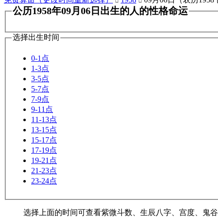


公历1958年09月06日出生的人的性格命运
选择出生时间
0-1点
1-3点
3-5点
5-7点
7-9点
9-11点
11-13点
13-15点
15-17点
17-19点
19-21点
21-23点
23-24点
选择上面的时间可查看紫微斗数、生辰八字、宫度、鬼谷