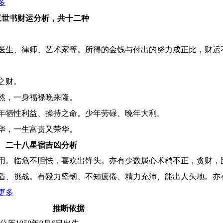
多
三世书财运分析，共十二种
医生、律师、艺术家等。所得的金钱与付出的努力成正比，财运
之财。
然，一身福禄晚来隆。
年牺性利益、操持之命。少年劳碌、晚年大利。
华，一生富贵又荣华。
二十八星宿吉凶分析
用。临危不胆怯，喜欢出锋头。亦有少数属心术稍不正，贪财，
盾、挑战。有毅力坚韧、不知疲倦、精力充沛、能出人头地。亦
更多
推断依据