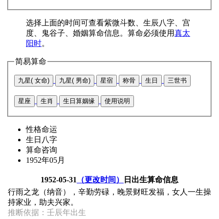
选择上面的时间可查看紫微斗数、生辰八字、宫
度、鬼谷子、婚姻算命信息。算命必须使用
真太
阳时
。
简易算命
九星( 女命)
九星( 男命)
星宿
称骨
生日
三世书
星座
生肖
生日算姻缘
使用说明
性格命运
生日八字
算命咨询
1952年05月
1952-05-31
（更改时间）
日出生算命信息
行雨之龙（纳音），辛勤劳碌，晚景财旺发福，女人一生操
持家业，助夫兴家。
推断依据：壬辰年出生