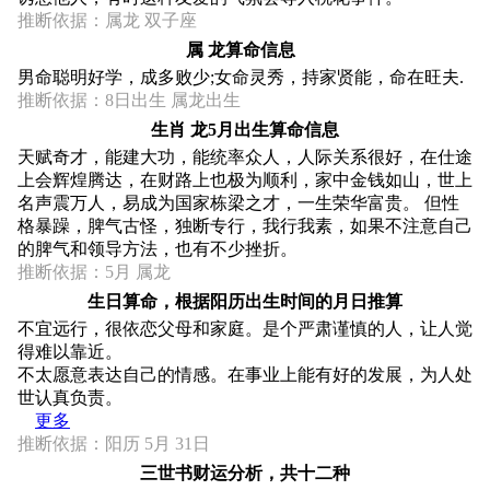
推断依据：属龙 双子座
属 龙算命信息
男命聪明好学，成多败少;女命灵秀，持家贤能，命在旺夫.
推断依据：8日出生 属龙出生
生肖 龙5月出生算命信息
天赋奇才，能建大功，能统率众人，人际关系很好，在仕途
上会辉煌腾达，在财路上也极为顺利，家中金钱如山，世上
名声震万人，易成为国家栋梁之才，一生荣华富贵。 但性
格暴躁，脾气古怪，独断专行，我行我素，如果不注意自己
的脾气和领导方法，也有不少挫折。
推断依据：5月 属龙
生日算命，根据阳历出生时间的月日推算
不宜远行，很依恋父母和家庭。是个严肃谨慎的人，让人觉
得难以靠近。
不太愿意表达自己的情感。在事业上能有好的发展，为人处
世认真负责。
更多
推断依据：阳历 5月 31日
三世书财运分析，共十二种