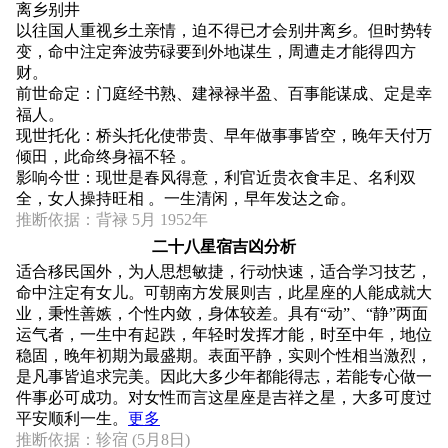
离乡别井
以往国人重视乡土亲情，迫不得已才会别井离乡。但时势转
变，命中注定奔波劳碌要到外地谋生，周遭走才能得四方
财。
前世命定：门庭经书熟、建禄禄半盈、百事能谋成、定是幸
福人。
现世托化：桥头托化使带贵、早年做事事皆空，晚年天付万
倾田，此命终身福不轻 。
影响今世：现世是春风得意，利官近贵衣食丰足、名利双
全，女人操持旺相 。一生清闲，早年发达之命。
推断依据：背禄 5月 1952年
二十八星宿吉凶分析
适合移民国外，为人思想敏捷，行动快速，适合学习技艺，
命中注定有女儿。可朝南方发展则吉，此星座的人能成就大
业，秉性善嫉，个性内敛，身体较差。具有“动”、“静”两面
运气者，一生中有起跌，年轻时发挥才能，时至中年，地位
稳固，晚年初期为最盛期。表面平静，实则个性相当激烈，
是凡事皆追求完美。因此大多少年都能得志，若能专心做一
件事必可成功。对女性而言这星座是吉祥之星，大多可度过
平安顺利一生。
更多
推断依据：轸宿 (5月8日)