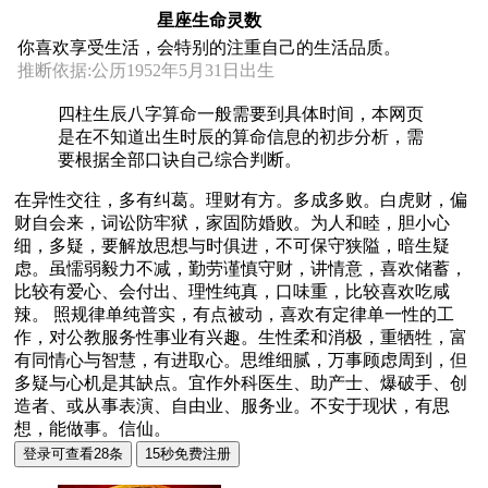
星座生命灵数
你喜欢享受生活，会特别的注重自己的生活品质。
推断依据:公历1952年5月31日出生
四柱生辰八字算命一般需要到具体时间，本网页
是在不知道出生时辰的算命信息的初步分析，需
要根据全部口诀自己综合判断。
在异性交往，多有纠葛。理财有方。多成多败。白虎财，偏
财自会来，词讼防牢狱，家固防婚败。为人和睦，胆小心
细，多疑，要解放思想与时俱进，不可保守狭隘，暗生疑
虑。虽懦弱毅力不减，勤劳谨慎守财，讲情意，喜欢储蓄，
比较有爱心、会付出、理性纯真，口味重，比较喜欢吃咸
辣。 照规律单纯普实，有点被动，喜欢有定律单一性的工
作，对公教服务性事业有兴趣。生性柔和消极，重牺牲，富
有同情心与智慧，有进取心。思维细腻，万事顾虑周到，但
多疑与心机是其缺点。宜作外科医生、助产士、爆破手、创
造者、或从事表演、自由业、服务业。不安于现状，有思
想，能做事。信仙。