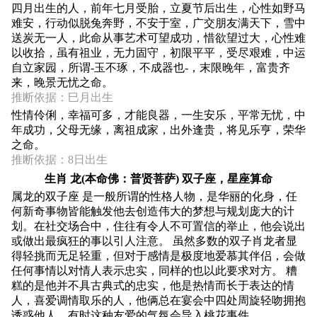
四月出生的人，前年七月受胎，立夏节后出生，心性如野马
难安，行动似脱兔奔野，不安于室，广交朋友满天下，雪中
送炭无一人，此命从事艺术可望成功，惜欲望过大，心性难
以收拾，虽有祖业，无力固守，初限平平，受尽艰难，中运
自立家园，所谓-玉不琢，不成器也-，末限晚年，富贵齐
来，晚景无忧之命。
推断依据：巳月出生
性情伶俐，幸福可多，才能良器，一生安乐，平常无忧，中
年成功，父母无缘，离祖成家，出外逢贵，将见乐亨，荣华
之命。
推断依据：8日出生
生肖 龙(本命佛：普贤菩萨) 双子座，星座算命
属龙的双子座 是一般所谓的性格人物，是华丽的化身，任
何新奇事物皆能触发他去创造伟大的梦想与规划庞大的计
划。在社交场合中，住往有令人不可置信的举止，他会说出
或做出最疯狂的事以引人注意。 虽然多数的双子肖龙者显
得轻挑而无足轻重，但对于感情是极度地爱慕其伴侣，会做
任何事情以对情人表示忠实，同样的也以此要求对方。 糟
糕的是他并不具古典式的忠实，他是热情而长于表达的情
人，喜爱调情取乐的人，他俩总在宴会中四处周旋轻吻拥抱
诱惑他人，有时这种友爱的气氛会导入桃花事件。