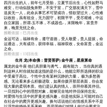
四月出生的人，前年七月受胎，立夏节后出生，心性如野马
难安，行动似脱兔奔野，不安于室，广交朋友满天下，雪中
送炭无一人，此命从事艺术可望成功，惜欲望过大，心性难
以收拾，虽有祖业，无力固守，初限平平，受尽艰难，中运
自立家园，所谓-玉不琢，不成器也-，末限晚年，富贵齐
来，晚景无忧之命。
推断依据：巳月出生
金运可达，福禄有余，遵守道德，受人敬爱，贵人提拔，命
运通达，大有成功，获得幸福，福禄双收，女命富贵，金运
之命。
推断依据：13日出生
生肖 龙(本命佛：普贤菩萨) 金牛座，星座算命
属龙的金牛座 他们具胆量与勇气， 颇有能力， 当你真的遇
到这种人时你就知道这指的是什么，他能立即所选择的职业
中受雇于高位。个性中含有某种沉静的力量， 极为多愁善
感。无论看来多么积极进取，如果你拨开那层表面，你会发
现大量的柔弱本质。他们是认真的情人，崇拜仰慕其伴侣。
一旦找到心中的理想对象，能够完全地对伴侣保持忠实。
对爱情与生活中的罗曼史感兴趣，但是他实际上可能对自己
在社会中的爬升更感兴趣。换句话说他们在情感关系中不是
以浮华的婚外关系著称， 而是因他们对情人的过分要求注