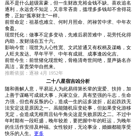
虽不是什么超级富豪，但一生财政充裕金钱不缺。喜欢追名
逐利，永远贪不知足，又非常吝啬，搵埋多多钱却不舍得花
费，正如“孤寒财主”一样。
前世命定：祖基也难立、何时月照命、闭禄苦中求、中年衣
食盈。
现世托化：做事不定多变动，先难后易苦难中，花旁托化得
内助，发财须在五十六。
影响今世：现世为人心性宽、文武皆通又有权柄及谋略，女
人旺夫发达。早年平平、中年有成就、成事逢凶化吉。
前世今生：前世猪化现世蛇，骨格清奇世间绝，显声扬名亦
高洁，富贵荣华自然来。
推断依据：逐禄 4月 1952年
二十八星宿吉凶分析
随和善解人意，平易近人为此易得第长辈的宠爱、扶持，加
上善于谋略可成就大事，兴家立业。具有坚强的斗志，生命
力强，但也有反叛的心，造成一生的运多波折，起起跌跌无
法安定这是原因之一。虽能随机应变处事，但如果变化游移
无定，会造成无根而且钻牛角尖这是失败原因之二。不过中
年时期有一段旺盛，晚年较差，要把握中年的旺运，为晚年
的生活作安排及种福。女性较好，无论事业，婚姻都能享受
快乐的人生。
更多