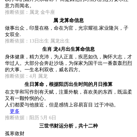
意力而闻名。
推断依据：属龙 金牛座
属 龙算命信息
做事出众，印显在格，命在为官，光宗耀祖.家业隆兴，子
女双全.
推断依据：13日出生 属龙出生
生肖 龙4月出生算命信息
身体健康，精力充沛，为人正直，疾恶如仇，胸怀大志，才
华过人。大部分会奔赴沙场，为保家为国干出一番轰轰烈烈
的大事。一生名利双收，威名四方。
推断依据：4月 属龙
生日算命，根据阳历出生时间的月日推算
在文学和写作剖有天赋，注重外貌，喜欢美的东西，既温柔
又有一颗怜悯的心。
人们都爱与他接近，但是感情上容易盲目 过于冲动。
更多
推断依据：阳历 5月 6日
三世书财运分析，共十二种
孤寒敛财