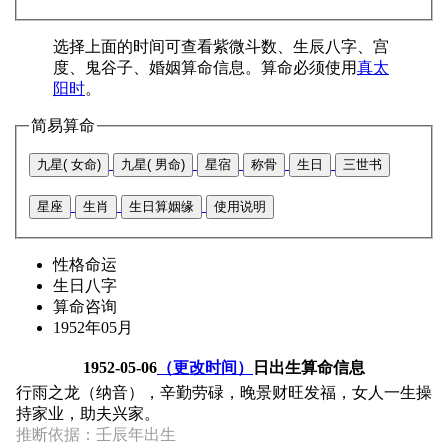
选择上面的时间可查看紫微斗数、生辰八字、宫
度、鬼谷子、婚姻算命信息。算命必须使用
真太
阳时
。
简易算命
九星( 女命)
九星( 男命)
星宿
称骨
生日
三世书
星座
生肖
生日算姻缘
使用说明
性格命运
生日八字
算命咨询
1952年05月
1952-05-06
（更改时间）
日出生算命信息
行雨之龙（纳音），辛勤劳碌，晚景财旺发福，女人一生操
持家业，助夫兴家。
推断依据：壬辰年出生