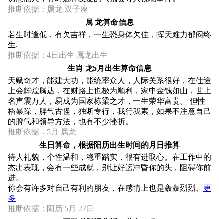
推断依据：属龙 双子座
属 龙算命信息
若生时逢低，有欠吉祥，一生恐身体欠佳，挥天难力郁闷终
生.
推断依据：4日出生 属龙出生
生肖 龙5月出生算命信息
天赋奇才，能建大功，能统率众人，人际关系很好，在仕途
上会辉煌腾达，在财路上也极为顺利，家中金钱如山，世上
名声震万人，易成为国家栋梁之才，一生荣华富贵。 但性
格暴躁，脾气古怪，独断专行，我行我素，如果不注意自己
的脾气和领导方法，也有不少挫折。
推断依据：5月 属龙
生日算命，根据阳历出生时间的月日推算
待人礼貌，个性温和，稳重踏实，很有进取心。在工作中的
杰出表现，会有一些成就，别让好运冲昏你的头，阻碍你前
进。
你会有许多对自己有利的朋友，在感情上也是轰轰烈烈。
更
多
推断依据：阳历 5月 27日