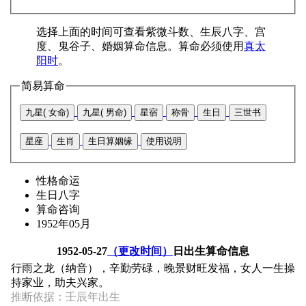
选择上面的时间可查看紫微斗数、生辰八字、宫
度、鬼谷子、婚姻算命信息。算命必须使用
真太
阳时
。
简易算命
九星( 女命)
九星( 男命)
星宿
称骨
生日
三世书
星座
生肖
生日算姻缘
使用说明
性格命运
生日八字
算命咨询
1952年05月
1952-05-27
（更改时间）
日出生算命信息
行雨之龙（纳音），辛勤劳碌，晚景财旺发福，女人一生操
持家业，助夫兴家。
推断依据：壬辰年出生