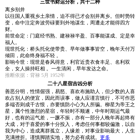
三世书财运分析，共十二种
离乡别井
以往国人重视乡土亲情，迫不得已才会别井离乡。但时势转
变，命中注定奔波劳碌要到外地谋生，周遭走才能得四方
财。
前世命定：门庭经书熟、建禄禄半盈、百事能谋成、定是幸
福人。
现世托化：桥头托化使带贵、早年做事事皆空，晚年天付万
倾田，此命终身福不轻 。
影响今世：现世是春风得意，利官近贵衣食丰足、名利双
全，女人操持旺相 。一生清闲，早年发达之命。
推断依据：背禄 5月 1952年
二十八星宿吉凶分析
善恶分明，性情倔强，易怒、喜欢布施助人，但少数的人喜
欢占别人的便宜，因此而误事，做人应谨言慎行，不可作恶
多端否则成千古恨，亦要慎防小心为人所骗。柳星为帝王之
星，属个性激烈的星宿，年轻时不顺遂，中年时期运气最
好，也有的运气差，一蹶不振，亦有一部分人晚年再起终有
大成，对于喜爱的事十分投入，考虑任何事都较偏激，以自
我为中心，造成离群孤立，人缘差，对事业影响最大，人生
充满挫折。谨慎脚踏实地，努力必有成就。
更多