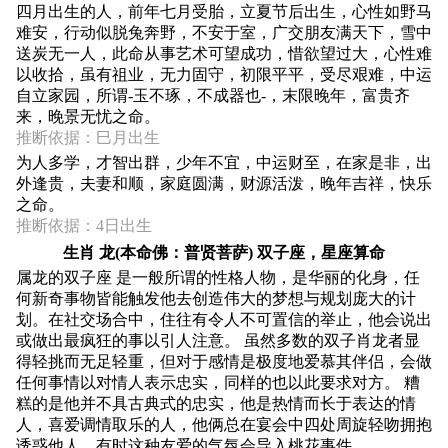
四月出生的人，前年七月受胎，立夏节后出生，心性如野马
难安，行动似脱兔奔野，不安于室，广交朋友满天下，雪中
送炭无一人，此命从事艺术可望成功，惜欲望过大，心性难
以收拾，虽有祖业，无力固守，初限平平，受尽艰难，中运
自立家园，所谓-玉不琢，不成器也-，末限晚年，富贵齐
来，晚景无忧之命。
推断依据：巳月出生
为人多学，才智出群，少年不宜，中运财至，在家是非，出
外逢贵，夫妻和顺，家庭圆满，财源活泼，晚年吉祥，快乐
之命。
推断依据：4日出生
生肖 龙(本命佛：普贤菩萨) 双子座，星座算命
属龙的双子座 是一般所谓的性格人物，是华丽的化身，任
何新奇事物皆能触发他去创造伟大的梦想与规划庞大的计
划。在社交场合中，住往有令人不可置信的举止，他会说出
或做出最疯狂的事以引人注意。 虽然多数的双子肖龙者显
得轻挑而无足轻重，但对于感情是极度地爱慕其伴侣，会做
任何事情以对情人表示忠实，同样的也以此要求对方。 糟
糕的是他并不具古典式的忠实，他是热情而长于表达的情
人，喜爱调情取乐的人，他俩总在宴会中四处周旋轻吻拥抱
诱惑他人，有时这种友爱的气氛会导入桃花事件。