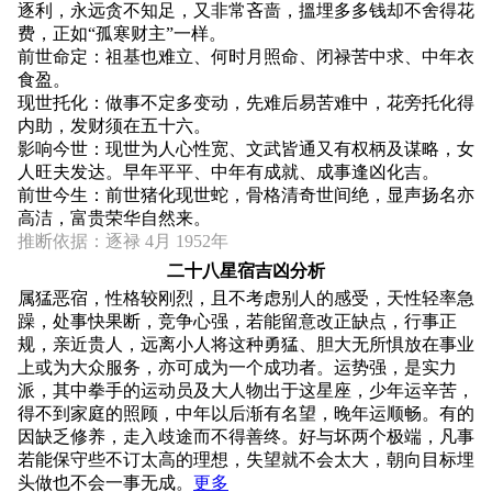
逐利，永远贪不知足，又非常吝啬，搵埋多多钱却不舍得花
费，正如“孤寒财主”一样。
前世命定：祖基也难立、何时月照命、闭禄苦中求、中年衣
食盈。
现世托化：做事不定多变动，先难后易苦难中，花旁托化得
内助，发财须在五十六。
影响今世：现世为人心性宽、文武皆通又有权柄及谋略，女
人旺夫发达。早年平平、中年有成就、成事逢凶化吉。
前世今生：前世猪化现世蛇，骨格清奇世间绝，显声扬名亦
高洁，富贵荣华自然来。
推断依据：逐禄 4月 1952年
二十八星宿吉凶分析
属猛恶宿，性格较刚烈，且不考虑别人的感受，天性轻率急
躁，处事快果断，竞争心强，若能留意改正缺点，行事正
规，亲近贵人，远离小人将这种勇猛、胆大无所惧放在事业
上或为大众服务，亦可成为一个成功者。运势强，是实力
派，其中拳手的运动员及大人物出于这星座，少年运辛苦，
得不到家庭的照顾，中年以后渐有名望，晚年运顺畅。有的
因缺乏修养，走入歧途而不得善终。好与坏两个极端，凡事
若能保守些不订太高的理想，失望就不会太大，朝向目标埋
头做也不会一事无成。
更多