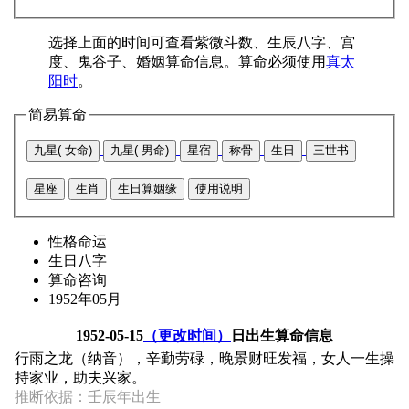
选择上面的时间可查看紫微斗数、生辰八字、宫
度、鬼谷子、婚姻算命信息。算命必须使用
真太
阳时
。
简易算命
九星( 女命)
九星( 男命)
星宿
称骨
生日
三世书
星座
生肖
生日算姻缘
使用说明
性格命运
生日八字
算命咨询
1952年05月
1952-05-15
（更改时间）
日出生算命信息
行雨之龙（纳音），辛勤劳碌，晚景财旺发福，女人一生操
持家业，助夫兴家。
推断依据：壬辰年出生