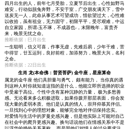
四月出生的人，前年七月受胎，立夏节后出生，心性如野马
难安，行动似脱兔奔野，不安于室，广交朋友满天下，雪中
送炭无一人，此命从事艺术可望成功，惜欲望过大，心性难
以收拾，虽有祖业，无力固守，初限平平，受尽艰难，中运
自立家园，所谓-玉不琢，不成器也-，末限晚年，富贵齐
来，晚景无忧之命。
推断依据：巳月出生
一生聪明，信义可喜，作事无虚，先难后易，少年干难，苦
中得甘，廿五运到，良好前程，加添努力，晚景大兴，名利
之命。
推断依据：22日出生
生肖 龙(本命佛：普贤菩萨) 金牛座，星座算命
属龙的金牛座 他们具胆量与勇气， 颇有能力， 当你真的遇
到这种人时你就知道这指的是什么，他能立即所选择的职业
中受雇于高位。个性中含有某种沉静的力量， 极为多愁善
感。无论看来多么积极进取，如果你拨开那层表面，你会发
现大量的柔弱本质。他们是认真的情人，崇拜仰慕其伴侣。
一旦找到心中的理想对象，能够完全地对伴侣保持忠实。
对爱情与生活中的罗曼史感兴趣，但是他实际上可能对自己
在社会中的爬升更感兴趣。换句话说他们在情感关系中不是
以浮华的婚外关系著称， 而是因他们对情人的过分要求注