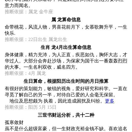
意力而闻名。
推断依据：属龙 金牛座
属 龙算命信息
命带桃花，风流人物，男喜花前月下，女慕歌舞升平，一生
快乐.
推断依据：22日出生 属龙出生
生肖 龙4月出生算命信息
身体健康，精力充沛，为人正直，疾恶如仇，胸怀大志，才
华过人。大部分会奔赴沙场，为保家为国干出一番轰轰烈烈
的大事。一生名利双收，威名四方。
推断依据：4月 属龙
生日算命，根据阳历出生时间的月日推算
有很好的策划能力，敏锐的视角，爱好研究和科学。一直在
寻觅了解自己的另一半，对待自己爱的人会毫无保留。
地位及思想颇为 执着，因此造成困扰及纠纷。
更多
推断依据：阳历 5月 15日
三世书财运分析，共十二种
孤寒敛财
虽不是什么超级富豪，但一生财政充裕金钱不缺。喜欢追名