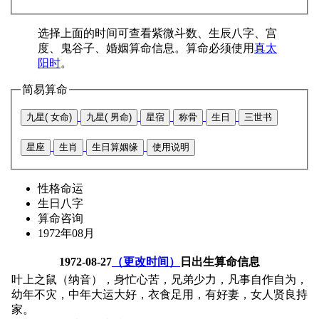
选择上面的时间可查看紫微斗数、生辰八字、宫
度、鬼谷子、婚姻算命信息。算命必须使用
真太
阳时
。
简易算命
九星( 女命)
九星( 男命)
星宿
称骨
生日
三世书
星座
生肖
生日算姻缘
使用说明
性格命运
生日八字
算命咨询
1972年08月
1972-08-27
（更改时间）
日出生算命信息
叶上之鼠（纳音），身忙心苦，兄弟少力，凡事自作自为，
幼年不灾，中年大运大好，衣食足用，有好妻，女人贤良持
家。