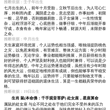
推断依据：壬子年出生
七月出生的人，前年十月受胎，立秋节后出生，为人宅心仁
厚，外刚而内柔，属阴柔之命，意志坚固，作事始终，初限
一般，忌早婚，否则婚姻易散，且子女缘薄，一生性情复
杂，运程浮游不定，心底慈善，做事仔细，中年后渐能开泰
守成，衣食有余，晚年家运可卜畅通，财源大旺，未限舒泰
之命。
推断依据：申月出生
天生家庭环境优渥，个人运势也相当强盛。唯独须提防桃色
之灾，以免惹来暗疾，有苦难言。整体大运方面：年少时期
运势极佳，无论学业、事业都能顺利推展，并且获得相当美
好的评价。个人声望及财利收入也能同时兼得，可以说是少
年得志的典型。中年之后运势逐渐趋缓，虽然没有少年时期
的风光大运，但稳定地维持原有成就，倒也能够享有平稳安
泰的生活。晚年以后，运势持平，只要能够控制收支平衡，
则可望获得舒适稳固的退休生活，算是一生都颇具荣华的命
格。
推断依据：19日出生
生肖 鼠(本命佛：千手观音菩萨) 处女座，星座算命
属鼠的处女座 与众不同之处在于他们完全不受外来的压力
干扰。他们做认为必须做的事，兴味盎然地钻入自己的知识