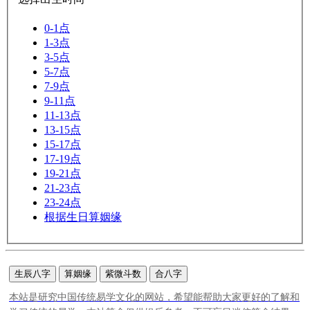
0-1点
1-3点
3-5点
5-7点
7-9点
9-11点
11-13点
13-15点
15-17点
17-19点
19-21点
21-23点
23-24点
根据生日算姻缘
生辰八字
算姻缘
紫微斗数
合八字
本站是研究中国传统易学文化的网站，希望能帮助大家更好的了解和