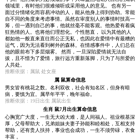
领域里，有时他们很难倾听或采用他人的意见。 也有另一
面过分情绪化而容易冲动的人，能从他身上得到协助。常能
自不同的角度来考虑事情。虽然在审度别人的事情时技高一
筹，但一遇到自己的事，他就丝毫不能客观。他热爱有着疯
狂热情的人。也将他们理想化。个性憨直， 以为其他的人
都如他一般直来直往而公正无私，也因此在爱情中有最糟的
运气，因为无法看到树外的森林。在情感事件中，人们总在
他的眼前布下多层烟雾。 然而，一旦深陷爱情就无法自
拔，且不惜为了爱情，旅行远方重新落脚，只为了与所爱的
人共处。
推断依据：属鼠 处女座
属 鼠算命信息
男女皆有桃花之数。名利双收，社会有知名区，但身有暗
病，要慎为宜。属早年平平，晚年福命。
推断依据：19日出生 属鼠出生
生肖 鼠7月出生算命信息
心胸宽广大度，一生无大凶大难，是人间福人。祖业根基深
厚，父母帮助大，兄弟姐妹夫妻子孙能和睦相处，互相支持
帮助，还有贵人扶持，事业也会成功，一生不须劳碌，衣食
丰富 。