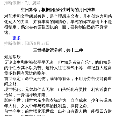
推断依据：7月 属鼠
生日算命，根据阳历出生时间的月日推算
对艺术和文学颇感兴趣，是个理想主义者，具有创造力和感
化别人的力量，并有丰富的同情心。单纯的你在感情上不是
很稳定，偶尔会有倔强固执的一面，要抑制自己的不良情
绪。
更多
推断依据：阳历 8月 27日
三世书财运分析，共十二种
知足常乐
无论出生和财禄都平平无奇，但“知足者贫亦乐”，他们知足
的个性令其不以为苦。这种人往往福气不薄，年纪愈大愈富
贵多数拥有无忧的晚年。
前世命定：命带无刑伤，满禄禄有余，不用身劳苦便能得世
间之财。
现世托化：兄弟叔侄皆无靠，山头托化有灵性，利官近贵自
怡然，一身福禄晚来隆。
影响今世：现世六亲少靠衣禄难为、自立成家，少年劳碌晚
年大利。女人中年与晚年牺性利益、操持之命。
前世今生：前世猴化现世虎，出外自有贵人助，能得四方财