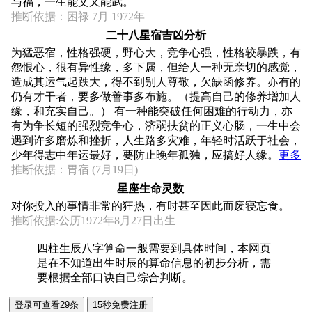
与福，一生能文又能武。
推断依据：困禄 7月 1972年
二十八星宿吉凶分析
为猛恶宿，性格强硬，野心大，竞争心强，性格较暴跌，有
怨恨心，很有异性缘，多下属，但给人一种无亲切的感觉，
造成其运气起跌大，得不到别人尊敬，欠缺函修养。亦有的
仍有才干者，要多做善事多布施。（提高自己的修养增加人
缘，和充实自己。） 有一种能突破任何困难的行动力，亦
有为争长短的强烈竞争心，济弱扶贫的正义心肠，一生中会
遇到许多磨炼和挫折，人生路多灾难，年轻时活跃于社会，
少年得志中年运最好，要防止晚年孤独，应搞好人缘。
更多
推断依据：胃宿 (7月19日)
星座生命灵数
对你投入的事情非常的狂热，有时甚至因此而废寝忘食。
推断依据:公历1972年8月27日出生
四柱生辰八字算命一般需要到具体时间，本网页
是在不知道出生时辰的算命信息的初步分析，需
要根据全部口诀自己综合判断。