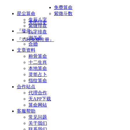
免费算命
星尘算命
紫微斗数
生辰八字
关闭历史
紫微排盘
『登录』
八字排盘
测关系
『35秒免费注册』
合婚
文章资料
称骨算命
十二生肖
本地算命
灵签占卜
指纹算命
合作站点
代理合作
无APP下载
算命网站
客服帮助
常见问题
关于我们
联系我们