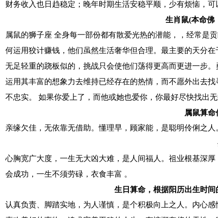
财务收入也日趋稳定；晚年时期生活安稳平顺，少有烦恼，可
生肖鼠(本命佛
属鼠的狮子座 全身每一部份都有散爱光热的潜能，，经常是
何运用狡计赚钱，他们虽然生活奢华但合理。最主要的天分在
无足轻重的跷板似的，挑战只会使他们荡得更高而更进一步。
运用其丰富的想象力去维持已经存在的热情，而不愿外出去找
不忠实。 如果你爱上了，而他或她也爱你，你最好尽快找出
属鼠算命
亲缘欠佳，无依靠无借助。懂理早，顾家能，是聪明伶俐之人
心胸宽广大度，一生无大凶大难，是人间福人。祖业根基深厚
会成功，一生不须劳碌，衣食丰富 。
生日算命，根据阳历出生时间
认真负责、脚踏实地，为人谨慎，是个积极向上之人。内心感