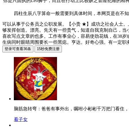
你是只固执的Leo狮子，而且在行动上比较缺乏冒险犯难的精
四柱生辰八字算命一般需要到具体时间，本网页是在不知
可以从事于公务员之公职发展。【小贵 ★】成功之社会人士
够发挥创造。漂亮。先天有一些贵气，知道自我克制自己，当
喜欢写点文章的也多。工作有事业心，容易使劲花钱，在38岁
生病同时眼睛周围要长一些黑痣。亨达。好奇心强。有一定职
脑筋急转弯：爸爸有事外出，嘱咐小彬彬千万把门看住
看子女