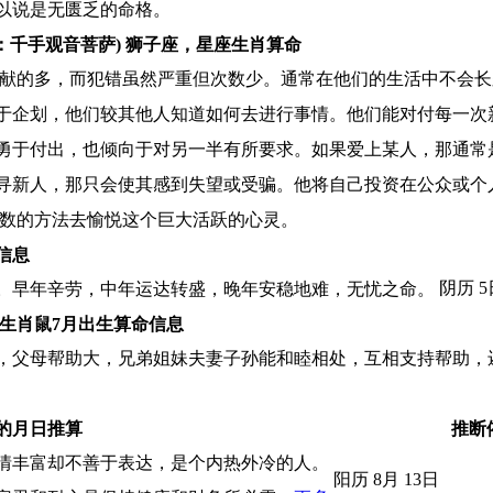
以说是无匮乏的命格。
：千手观音菩萨) 狮子座，星座生肖算命
贡献的多，而犯错虽然严重但次数少。通常在他们的生活中不会
于企划，他们较其他人知道如何去进行事情。他们能对付每一次
勇于付出，也倾向于对另一半有所要求。如果爱上某人，那通常
寻新人，那只会使其感到失望或受骗。他将自己投资在公众或个
无数的方法去愉悦这个巨大活跃的心灵。
信息
阴历 
。早年辛劳，中年运达转盛，晚年安稳地难，无忧之命。
生肖鼠7月出生算命信息
，父母帮助大，兄弟姐妹夫妻子孙能和睦相处，互相支持帮助，
的月日推算
推断
情丰富却不善于表达，是个内热外冷的人。
阳历 8月 13日