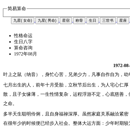
简易算命
九星( 女命)
九星( 男命)
星宿
称骨
生日
三世书
星座
性格命运
生日八字
算命咨询
1972年08月
1972-08
叶上之鼠（纳音），身忙心苦，兄弟少力，凡事自作自为，幼
七月出生的人，前年十月受胎，立秋节后出生，为人宅心仁厚
散，且子女缘薄，一生性情复杂，运程浮游不定，心底慈善，
之命。
多半天生聪明伶俐，且自身福禄深厚。虽然家庭关系融洽紧密
在很年少的时候便已经步入社会。整体大运方面：少年时期较