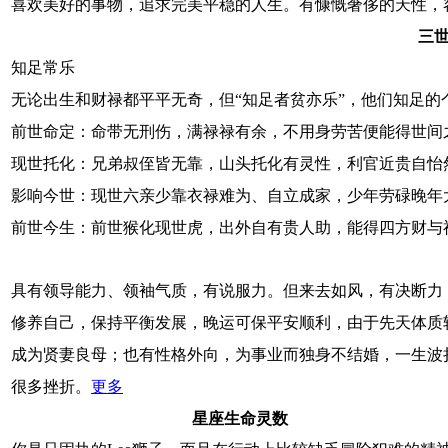
喜欢美好的事物，追求完美平稳的人生。有慷慨奢侈的天性，
三
知足常乐
无论出生和财禄都平平无奇，但“知足者贫亦乐”，他们知足
前世命定：命带无刑伤，满禄禄有余，不用身劳苦便能得世间
现世托化：兄弟叔侄皆无靠，山头托化有灵性，利官近贵自怡
影响今世：现世六亲少靠衣禄难为、自立成家，少年劳碌晚年
前世今生：前世猴化现世虎，出外自有贵人助，能得四方财与
具有领导能力、领袖气质，有说服力。但来去如风，有决断力
修养自己，保持平衡发展，晚运可保平安顺利，由于先天体质
成为贤妻良母；也有性格外向，为事业而独身不结婚，一生波
很多挫折。
更多
星座生命灵数