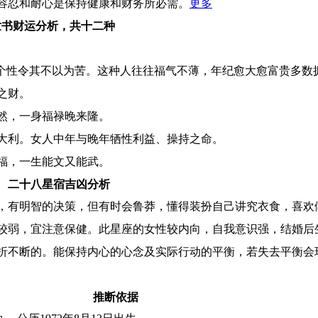
容忍和耐心是保持健康和财务所必需。
更多
世书财运分析，共十二种
的个性令其不以为苦。这种人往往福气不薄，年纪愈大愈富贵多数
之财。
然，一身福禄晚来隆。
大利。女人中年与晚年牺性利益、操持之命。
福，一生能文又能武。
二十八星宿吉凶分析
，有明智的决策，但有时会鲁莽，懂得装扮自己讲究衣食，喜欢
较弱，宜注意保健。此星座的女性较内向，自我意识强，结婚后
折不断的。能保持内心的心念及实际行动的平衡，若失去平衡会
推断依据