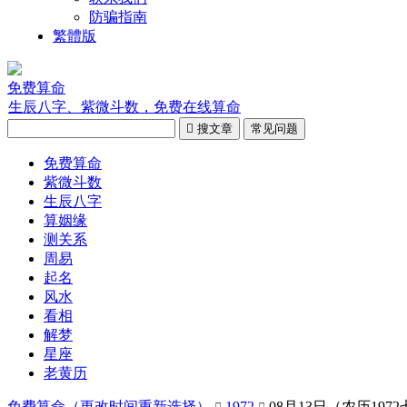
防骗指南
繁體版
免费算命
生辰八字、紫微斗数，免费在线算命

搜文章
常见问题
免费算命
紫微斗数
生辰八字
算姻缘
测关系
周易
起名
风水
看相
解梦
星座
老黄历
免费算命（
更改时间重新选择
）
1972
08月13日（农历197