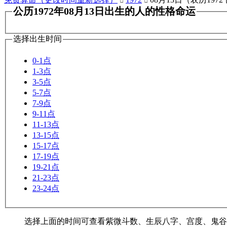


公历1972年08月13日出生的人的性格命运
选择出生时间
0-1点
1-3点
3-5点
5-7点
7-9点
9-11点
11-13点
13-15点
15-17点
17-19点
19-21点
21-23点
23-24点
选择上面的时间可查看紫微斗数、生辰八字、宫度、鬼谷