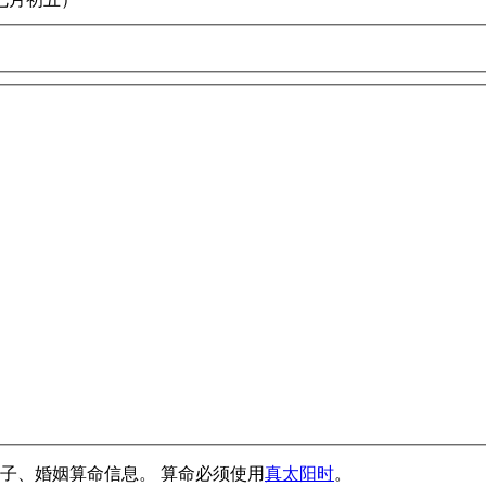
子、婚姻算命信息。 算命必须使用
真太阳时
。