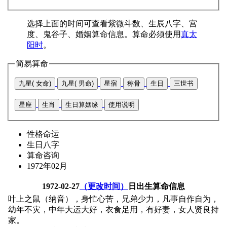
选择上面的时间可查看紫微斗数、生辰八字、宫
度、鬼谷子、婚姻算命信息。算命必须使用
真太
阳时
。
简易算命
九星( 女命)
九星( 男命)
星宿
称骨
生日
三世书
星座
生肖
生日算姻缘
使用说明
性格命运
生日八字
算命咨询
1972年02月
1972-02-27
（更改时间）
日出生算命信息
叶上之鼠（纳音），身忙心苦，兄弟少力，凡事自作自为，
幼年不灾，中年大运大好，衣食足用，有好妻，女人贤良持
家。