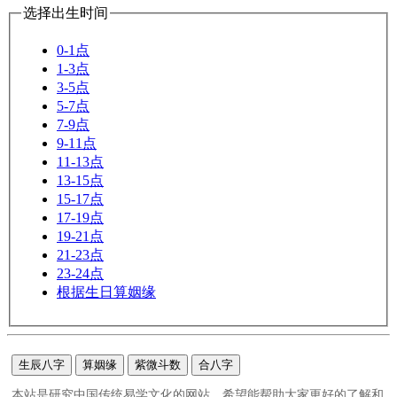
选择出生时间
0-1点
1-3点
3-5点
5-7点
7-9点
9-11点
11-13点
13-15点
15-17点
17-19点
19-21点
21-23点
23-24点
根据生日算姻缘
生辰八字
算姻缘
紫微斗数
合八字
本站是研究中国传统易学文化的网站，希望能帮助大家更好的了解和