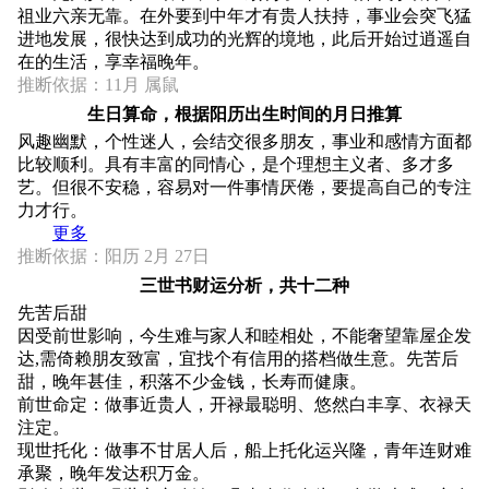
祖业六亲无靠。在外要到中年才有贵人扶持，事业会突飞猛
进地发展，很快达到成功的光辉的境地，此后开始过逍遥自
在的生活，享幸福晚年。
推断依据：11月 属鼠
生日算命，根据阳历出生时间的月日推算
风趣幽默，个性迷人，会结交很多朋友，事业和感情方面都
比较顺利。具有丰富的同情心，是个理想主义者、多才多
艺。但很不安稳，容易对一件事情厌倦，要提高自己的专注
力才行。
更多
推断依据：阳历 2月 27日
三世书财运分析，共十二种
先苦后甜
因受前世影响，今生难与家人和睦相处，不能奢望靠屋企发
达,需倚赖朋友致富，宜找个有信用的搭档做生意。先苦后
甜，晚年甚佳，积落不少金钱，长寿而健康。
前世命定：做事近贵人，开禄最聪明、悠然白丰享、衣禄天
注定。
现世托化：做事不甘居人后，船上托化运兴隆，青年连财难
承聚，晚年发达积万金。