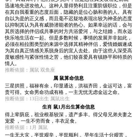
迅速地先进攻他人。这种人显得势利且注重阶级职位，但是
在其自我看重的态度后面，隐藏的是位心肠和善的人。具有
自以为是的正义感，而且毫不迟疑地表现出较为神圣的态度
以抑制其认为具有威胁潜能者的热心。如果幸运的话，会与
其所选择的伴侣或共事的对方共浴爱河，与之结婚，而永远
快乐地生活在一起。但是多数时候，事情的发展并非如此，
必须在柏拉图类型的来源中选择其精神伴侣，爱情婚姻遂成
为其自真正情感关系脱身后的宜人去处。由于这些人深受高
度敏感性与紧张性情之苦，他们较喜爱具有镇静平和特质的
情人。
推断依据：属鼠 双鱼座
属 鼠算命信息
三星拱照，福禄有余，印显通达，洪福齐田，金运可达，富
贵可得。女命男命功成有格，一主无忧无虑金运之命。
推断依据：13日出生 属鼠出生
生肖 鼠1月出生算命信息
得上辈荫庇，祖业根基较深，遗产多丰。得父母兄弟夫妻之
宠爱 ，一生不劳而食，丰衣足食。
推断依据：1月 属鼠
一生无大灾，半世艰辛，半世顺利 。早年生活十分艰苦，