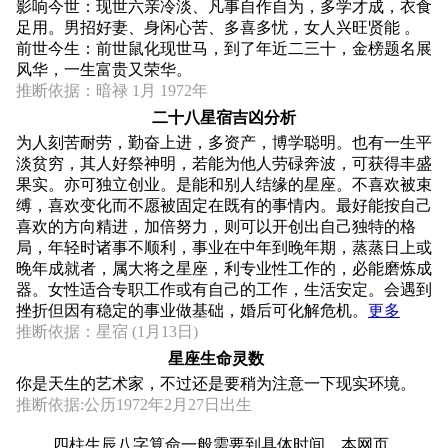
影响今世：现世六亲冷淡、凡事自作自为，多学才成，衣食
足用。男招好妻、身闲心苦、多喜多忧，女人兴旺贤能 。
前世今生：前世鼠化现世马，到了年近二三十，金榜题名展
风华，一生富贵又荣华。
推断依据：暗禄 1月 1972年
二十八星宿吉凶分析
为人刻苦耐劳，勤奋上进，多资产，博学聪明。也有一生平
淡贫穷，其人好祭神明，若能为他人劳碌奔波，可获得丰盛
果实。亦可独立创业。是能和别人结缘的星座。不喜欢被束
缚，喜欢变化而不愿被固定在既有的事情内。最好能按自己
喜欢的方向精进，加倍努力，则可以开创出自己独特的格
局，年轻时诸事不顺利，事业在中年到晚年期，蒸蒸日上或
晚年成就者，属大将之星座，利专业性工作的，必能磨炼成
器。女性适合专职工作或有自己的工作，生活安定。会遇到
挫折但因有稳定的事业做基础，婚后可化解危机。
更多
推断依据：星宿 (1月13日)
星座生命灵数
你是天生的艺术家，不过还是要稍为注意一下现实环境。
推断依据:公历1972年2月27日出生
四柱生辰八字算命一般需要到具体时间，本网页