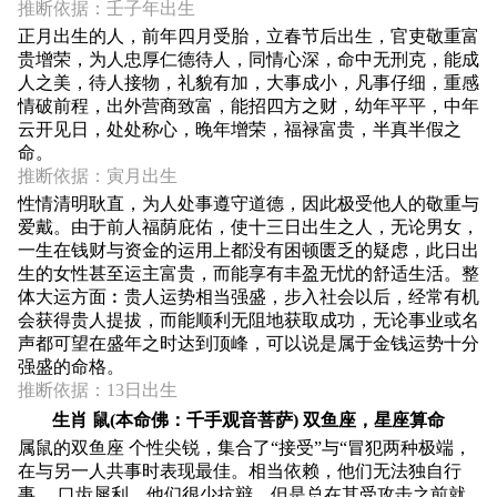
推断依据：壬子年出生
正月出生的人，前年四月受胎，立春节后出生，官吏敬重富
贵增荣，为人忠厚仁德待人，同情心深，命中无刑克，能成
人之美，待人接物，礼貌有加，大事成小，凡事仔细，重感
情破前程，出外营商致富，能招四方之财，幼年平平，中年
云开见日，处处称心，晚年增荣，福禄富贵，半真半假之
命。
推断依据：寅月出生
性情清明耿直，为人处事遵守道德，因此极受他人的敬重与
爱戴。由于前人福荫庇佑，使十三日出生之人，无论男女，
一生在钱财与资金的运用上都没有困顿匮乏的疑虑，此日出
生的女性甚至运主富贵，而能享有丰盈无忧的舒适生活。整
体大运方面︰贵人运势相当强盛，步入社会以后，经常有机
会获得贵人提拔，而能顺利无阻地获取成功，无论事业或名
声都可望在盛年之时达到顶峰，可以说是属于金钱运势十分
强盛的命格。
推断依据：13日出生
生肖 鼠(本命佛：千手观音菩萨) 双鱼座，星座算命
属鼠的双鱼座 个性尖锐，集合了“接受”与“冒犯两种极端，
在与另一人共事时表现最佳。相当依赖，他们无法独自行
事。 口齿犀利，他们很少抗辩，但是总在其受攻击之前就