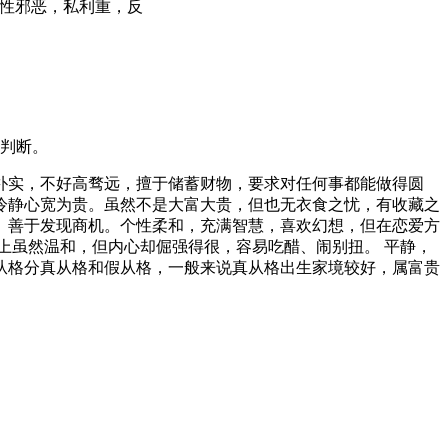
本性邪恶，私利重，反
判断。
朴实，不好高骛远，擅于储蓄财物，要求对任何事都能做得圆
冷静心宽为贵。虽然不是大富大贵，但也无衣食之忧，有收藏之
。善于发现商机。个性柔和，充满智慧，喜欢幻想，但在恋爱方
上虽然温和，但内心却倔强得很，容易吃醋、闹别扭。 平静，
从格分真从格和假从格，一般来说真从格出生家境较好，属富贵