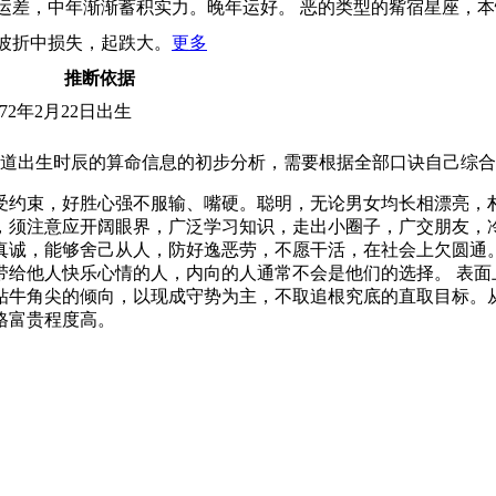
运差，中年渐渐蓄积实力。晚年运好。 恶的类型的觜宿星座，
波折中损失，起跌大。
更多
推断依据
72年2月22日出生
道出生时辰的算命信息的初步分析，需要根据全部口诀自己综合
受约束，好胜心强不服输、嘴硬。聪明，无论男女均长相漂亮，
，须注意应开阔眼界，广泛学习知识，走出小圈子，广交朋友，
真诚，能够舍己从人，防好逸恶劳，不愿干活，在社会上欠圆通
给他人快乐心情的人，内向的人通常不会是他们的选择。 表面
钻牛角尖的倾向，以现成守势为主，不取追根究底的直取目标。
格富贵程度高。