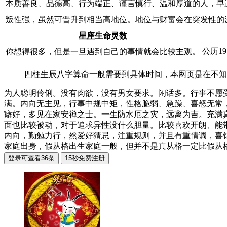
本质善良、品德高、行为端正、谨言慎行、温和厚道的人，早
叛性强，虽然可晋升到相当高地位。地位与财富会在突发性的
星座生命灵数
公历19
你想得很多，但是一旦遇到自己的事情就会比较主观。
四柱生辰八字算命一般需要到具体时间，本网页是在不知
为人聪明伶俐。没有肉欲，没有男女要求。闲话多。行事不愿
满。内向无主见，行事中规中矩，性格脆弱、急躁、喜怒无常
癖好，多见在家安禅之士。一生防水厄之灾，远离为吉。充满
面也比较被动，对于追求异性没什么胆量。比较喜欢开朗、能带
内向，勤勉力行，然爱好猜忌，注重规则，并且有重情调，喜
家庭出身，假从格出生家庭一般，但并不是真从格一定比假从