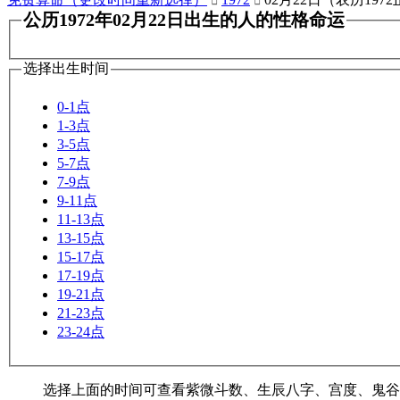


公历1972年02月22日出生的人的性格命运
选择出生时间
0-1点
1-3点
3-5点
5-7点
7-9点
9-11点
11-13点
13-15点
15-17点
17-19点
19-21点
21-23点
23-24点
选择上面的时间可查看紫微斗数、生辰八字、宫度、鬼谷