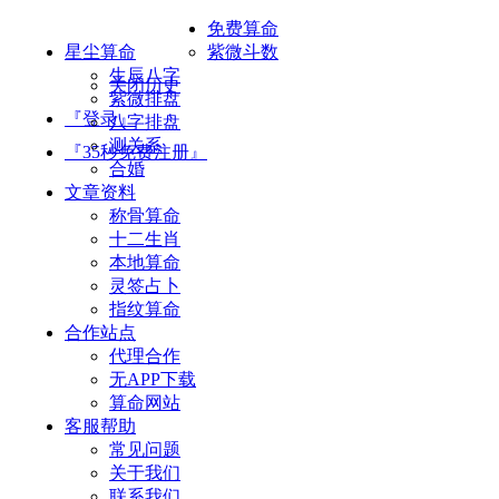
免费算命
星尘算命
紫微斗数
生辰八字
关闭历史
紫微排盘
『登录』
八字排盘
测关系
『35秒免费注册』
合婚
文章资料
称骨算命
十二生肖
本地算命
灵签占卜
指纹算命
合作站点
代理合作
无APP下载
算命网站
客服帮助
常见问题
关于我们
联系我们