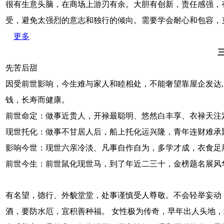
很有生意头脑，在商场上游刃有余。大胆有创新，责任感强，
受，避免太强烈的意志和独行的倾向。需要学会耐心和包容
更多
先苦后甜
因受前世影响，今生难与家人和睦相处，不能奢望靠屋企发达
钱，长寿而健康。
前世命定：做事近贵人，开禄最聪明、悠然白丰享、衣禄天注
现世托化：做事不甘居人后，船上托化运兴隆，青年连财难承
影响今世：现世六亲冷淡、凡事自作自为，多学才成，衣食足
前世今生：前世鼠化现世马，到了年近二三十，金榜题名展风
有名望，德行、外貌堂堂，处事谨慎受人尊敬。不会轻举妄动
酒，要防水厄，宜积善种福。 女性极为传奇，早年出人头地