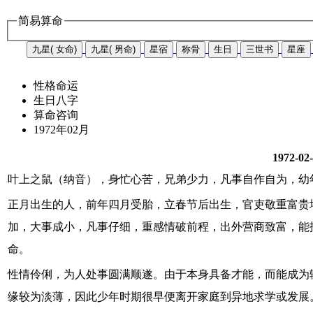
简易算命
九星( 女命)
九星( 男命)
星宿
称骨
生日
三世书
星座
性格命运
生日八字
算命咨询
1972年02月
1972-02
叶上之鼠（纳音），身忙心苦，兄弟少力，凡事自作自为，幼
正月出生的人，前年四月受胎，立春节后出生，官吏敬重富贵
加，大事成小，凡事仔细，重感情破前程，出外营商致富，能
命。
性情伶俐，为人处事圆满顺遂。由于本身具备才能，而能成为
缘较为淡薄，因此少年时期很早便离开家庭到异地求学或发展