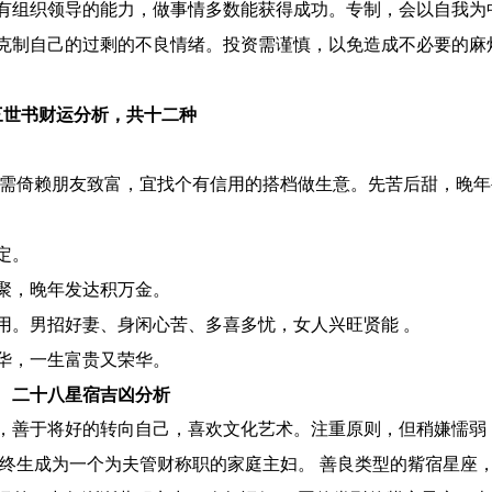
有组织领导的能力，做事情多数能获得成功。专制，会以自我为
，克制自己的过剩的不良情绪。投资需谨慎，以免造成不必要的
三世书财运分析，共十二种
,需倚赖朋友致富，宜找个有信用的搭档做生意。先苦后甜，晚
定。
聚，晚年发达积万金。
用。男招好妻、身闲心苦、多喜多忧，女人兴旺贤能 。
华，一生富贵又荣华。
二十八星宿吉凶分析
，善于将好的转向自己，喜欢文化艺术。注重原则，但稍嫌懦弱
，终生成为一个为夫管财称职的家庭主妇。 善良类型的觜宿星座