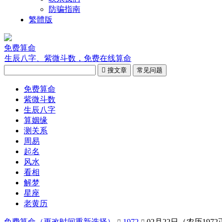
防骗指南
繁體版
免费算命
生辰八字、紫微斗数，免费在线算命

搜文章
常见问题
免费算命
紫微斗数
生辰八字
算姻缘
测关系
周易
起名
风水
看相
解梦
星座
老黄历
免费算命（
更改时间重新选择
）
1972
02月22日（农历197