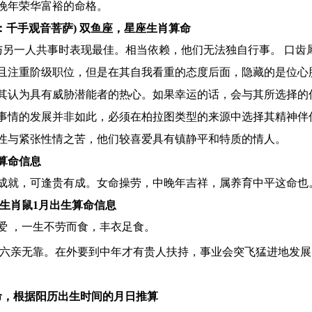
晚年荣华富裕的命格。
：千手观音菩萨) 双鱼座，星座生肖算命
在与另一人共事时表现最佳。相当依赖，他们无法独自行事。 口齿
且注重阶级职位，但是在其自我看重的态度后面，隐藏的是位心
其认为具有威胁潜能者的热心。如果幸运的话，会与其所选择的
事情的发展并非如此，必须在柏拉图类型的来源中选择其精神伴
性与紧张性情之苦，他们较喜爱具有镇静平和特质的情人。
算命信息
成就，可逢贵有成。女命操劳，中晚年吉祥，属养育中平这命也
生肖鼠1月出生算命信息
爱 ，一生不劳而食，丰衣足食。
业六亲无靠。在外要到中年才有贵人扶持，事业会突飞猛进地发
命，根据阳历出生时间的月日推算