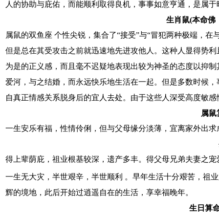
人的协助与庇佑，而能顺利取得良机，事事如意亨通，是属于
生肖鼠(本命佛
属鼠的双鱼座 个性尖锐，集合了“接受”与“冒犯两种极端，
但是总在其受攻击之前就迅速地先进攻他人。这种人显得势利
为是的正义感，而且毫不迟疑地表现出较为神圣的态度以抑制
爱河，与之结婚，而永远快乐地生活在一起。但是多数时候，
自真正情感关系脱身后的宜人去处。由于这些人深受高度敏感
属鼠
一生安乐有福，性情伶俐，但与父母缘分淡薄，宜离家外出求
得上辈荫庇，祖业根基较深，遗产多丰。得父母兄弟夫妻之宠
一生无大灾，半世艰辛，半世顺利 。早年生活十分艰苦，祖
辉的境地，此后开始过逍遥自在的生活，享幸福晚年。
生日算