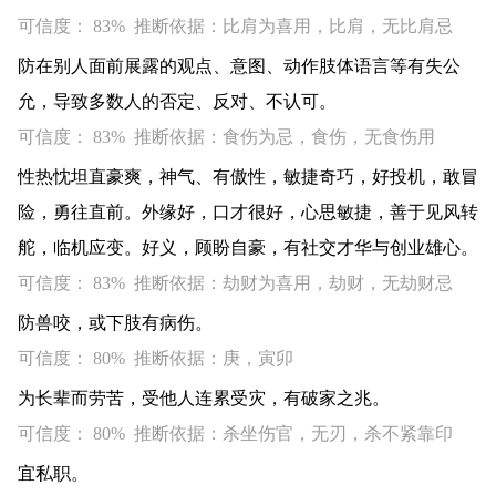
可信度： 83% 推断依据：比肩为喜用，比肩，无比肩忌
防在别人面前展露的观点、意图、动作肢体语言等有失公
允，导致多数人的否定、反对、不认可。
可信度： 83% 推断依据：食伤为忌，食伤，无食伤用
性热忱坦直豪爽，神气、有傲性，敏捷奇巧，好投机，敢冒
险，勇往直前。外缘好，口才很好，心思敏捷，善于见风转
舵，临机应变。好义，顾盼自豪，有社交才华与创业雄心。
可信度： 83% 推断依据：劫财为喜用，劫财，无劫财忌
防兽咬，或下肢有病伤。
可信度： 80% 推断依据：庚，寅卯
为长辈而劳苦，受他人连累受灾，有破家之兆。
可信度： 80% 推断依据：杀坐伤官，无刃，杀不紧靠印
宜私职。