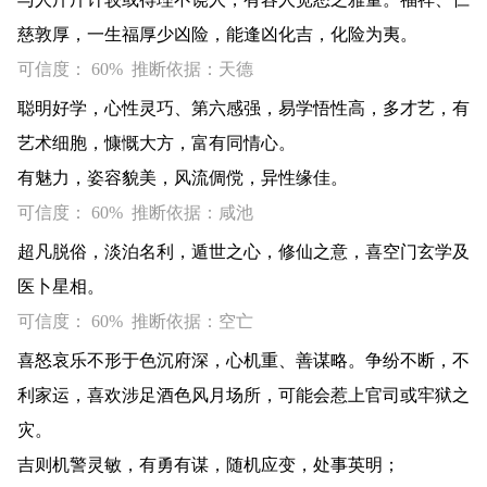
慈敦厚，一生福厚少凶险，能逢凶化吉，化险为夷。
可信度： 60% 推断依据：天德
聪明好学，心性灵巧、第六感强，易学悟性高，多才艺，有
艺术细胞，慷慨大方，富有同情心。
有魅力，姿容貌美，风流倜傥，异性缘佳。
可信度： 60% 推断依据：咸池
超凡脱俗，淡泊名利，遁世之心，修仙之意，喜空门玄学及
医卜星相。
可信度： 60% 推断依据：空亡
喜怒哀乐不形于色沉府深，心机重、善谋略。争纷不断，不
利家运，喜欢涉足酒色风月场所，可能会惹上官司或牢狱之
灾。
吉则机警灵敏，有勇有谋，随机应变，处事英明；