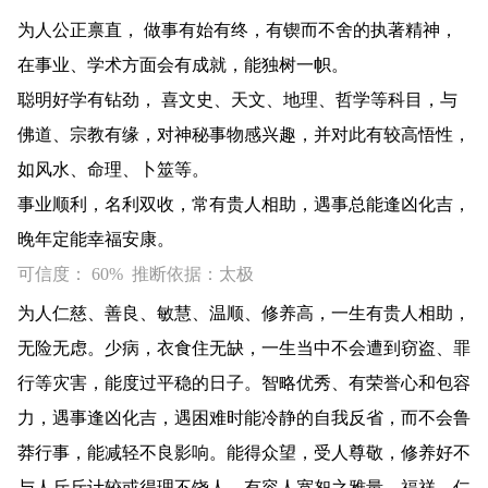
为人公正禀直， 做事有始有终，有锲而不舍的执著精神，
在事业、学术方面会有成就，能独树一帜。
聪明好学有钻劲， 喜文史、天文、地理、哲学等科目，与
佛道、宗教有缘，对神秘事物感兴趣，并对此有较高悟性，
如风水、命理、卜筮等。
事业顺利，名利双收，常有贵人相助，遇事总能逢凶化吉，
晚年定能幸福安康。
可信度： 60% 推断依据：太极
为人仁慈、善良、敏慧、温顺、修养高，一生有贵人相助，
无险无虑。少病，衣食住无缺，一生当中不会遭到窃盗、罪
行等灾害，能度过平稳的日子。智略优秀、有荣誉心和包容
力，遇事逢凶化吉，遇困难时能冷静的自我反省，而不会鲁
莽行事，能减轻不良影响。能得众望，受人尊敬，修养好不
与人斤斤计较或得理不饶人，有容人宽恕之雅量。福祥、仁