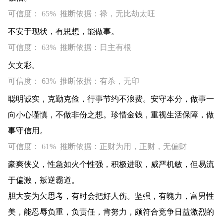
可信度： 65% 推断依据：禄，无比劫太旺
不安于现状，有思想，能做事。
可信度： 63% 推断依据：日主有根
欠文彩。
可信度： 63% 推断依据：有杀，无印
聪明诚实，克勤克俭，行事节约不浪费。安守本分，做事一
向小心谨慎，不做非份之想。珍惜金钱，重视生活保障，做
事守信用。
可信度： 61% 推断依据：正财为用，正财，无偏财
豪爽侠义，性急如火个性强，积极进取，威严机敏，但易流
于偏激，叛逆霸道。
胆大妄为欠思考，有时会把好人伤。坚强，有魄力，富男性
美，能忍辱负重，负责任，肯努力，颇符合竞争日益激烈的