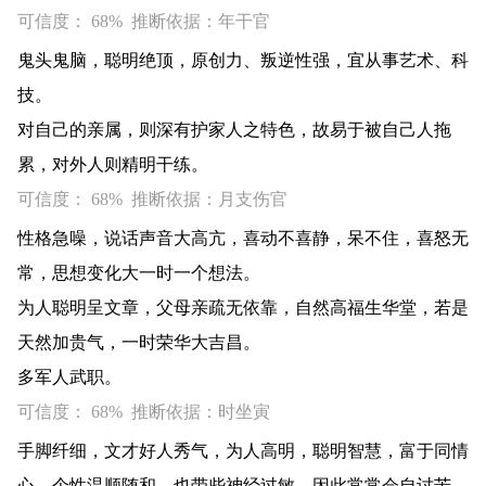
可信度： 68% 推断依据：年干官
鬼头鬼脑，聪明绝顶，原创力、叛逆性强，宜从事艺术、科
技。
对自己的亲属，则深有护家人之特色，故易于被自己人拖
累，对外人则精明干练。
可信度： 68% 推断依据：月支伤官
性格急噪，说话声音大高亢，喜动不喜静，呆不住，喜怒无
常，思想变化大一时一个想法。
为人聪明呈文章，父母亲疏无依靠，自然高福生华堂，若是
天然加贵气，一时荣华大吉昌。
多军人武职。
可信度： 68% 推断依据：时坐寅
手脚纤细，文才好人秀气，为人高明，聪明智慧，富于同情
心，个性温顺随和，也带些神经过敏，因此常常会自讨苦