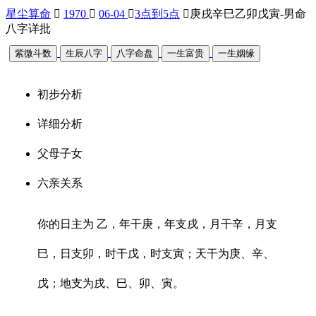
星尘算命

1970

06-04

3点到5点

庚戌辛巳乙卯戊寅-男命
八字详批
紫微斗数
生辰八字
八字命盘
一生富贵
一生姻缘
初步分析
详细分析
父母子女
六亲关系
你的日主为 乙，年干庚，年支戌，月干辛，月支
巳，日支卯，时干戊，时支寅；天干为庚、辛、
戊；地支为戌、巳、卯、寅。