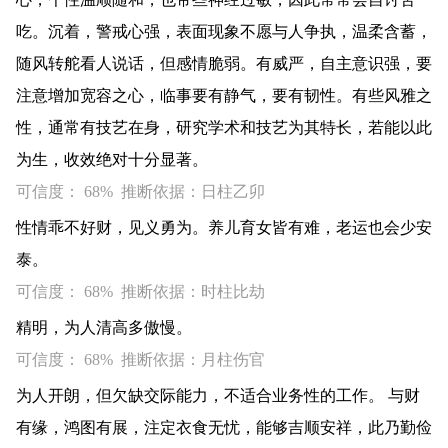
吃。沉着，警戒心强，表面现象不愿与人争执，温柔含蓄，
随风转舵看人说话，但感情脆弱。有威严，自主意识强，要
注意增加宽容之心，临事要有静气，要有韧性。有些风雅之
性，通常有技艺在身，研究学术和技艺为其特长，若能以此
为生，收效绝对十分显著。
可信度： 68% 推断依据：日柱乙卯
性情乖不好财，见义勇为。养儿育女皆有难，老运也会少安
泰。
可信度： 68% 推断依据：时柱比劫
精明，为人清高多傲慢。
可信度： 68% 推断依据：月柱伤官
为人开朗，但欠缺交际能力，不适合业务性的工作。 与财
有缘，鸿图有展，注定衣食无忧，能够吉顺安祥，此乃勤俭