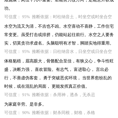
功。
可信度： 95% 推断依据：时柱纳音土，时坐空或时坐合空
水空为流又为清，不吉也不凶。水空喜动不喜静，工作住宅
常变更。虽受打击或排挤，仍能站起往前行。水空之人要务
实，切莫贪功求虚名。头脑聪明有才智，脚踏实地得重用。
可信度： 95% 推断依据：日柱纳音水，日坐空或日坐合空
体格魁梧，眉高眼大，骨骼配合至佳，有狭义心，争斗性旺
盛，决断力强， 喜欢冒险。有志气， 富进取心， 言出必
行，不善虚伪客套， 勇于突破恶劣环境， 当世界愈纷乱的
时候，或在混乱的局面， 更能发挥真正价值。
可信度： 91% 推断依据：杀用神，透杀，无杀忌
为家庭辛劳。是非多。
可信度： 90% 推断依据：财杀同根，财格，杀格