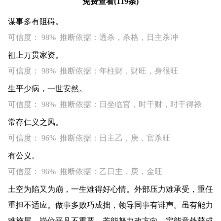
免费查看(119条)
谋事多有阻碍。
可信度： 98% 推断依据：透杀，杀格，日主杀冲
祖上万贯家资。
可信度： 98% 推断依据：年柱财，财旺，身很旺
生平少病，一世安然。
可信度： 98% 推断依据：日坐临官，时干财，时干得禄
常存仁义之风。
可信度： 96% 推断依据：日主乙，庚，官杀旺
有公义。
可信度： 96% 推断依据：乙日主，庚，金旺
土空为陷又为崩，一生难得好心情。外部压力难承受，重任
重担不适应。做事多败巧成拙，领导同事有诽声。虽有能力
难施展，岗位平凡不重要。若能努力改方向，定能意外获成