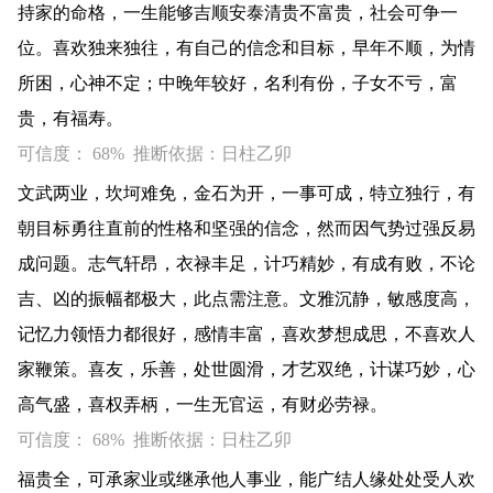
持家的命格，一生能够吉顺安泰清贵不富贵，社会可争一
位。喜欢独来独往，有自己的信念和目标，早年不顺，为情
所困，心神不定；中晚年较好，名利有份，子女不亏，富
贵，有福寿。
可信度： 68% 推断依据：日柱乙卯
文武两业，坎坷难免，金石为开，一事可成，特立独行，有
朝目标勇往直前的性格和坚强的信念，然而因气势过强反易
成问题。志气轩昂，衣禄丰足，计巧精妙，有成有败，不论
吉、凶的振幅都极大，此点需注意。文雅沉静，敏感度高，
记忆力领悟力都很好，感情丰富，喜欢梦想成思，不喜欢人
家鞭策。喜友，乐善，处世圆滑，才艺双绝，计谋巧妙，心
高气盛，喜权弄柄，一生无官运，有财必劳禄。
可信度： 68% 推断依据：日柱乙卯
福贵全，可承家业或继承他人事业，能广结人缘处处受人欢