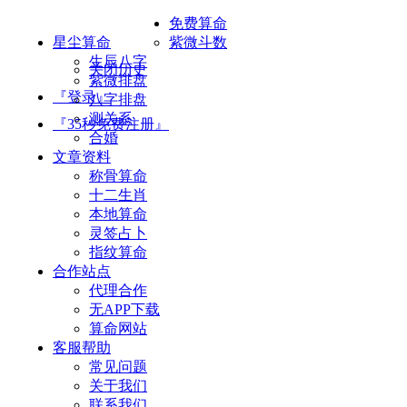
免费算命
星尘算命
紫微斗数
生辰八字
关闭历史
紫微排盘
『登录』
八字排盘
测关系
『35秒免费注册』
合婚
文章资料
称骨算命
十二生肖
本地算命
灵签占卜
指纹算命
合作站点
代理合作
无APP下载
算命网站
客服帮助
常见问题
关于我们
联系我们