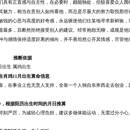
们具有正直感与自主性，在必要时，颇能独处，但较喜爱众人围
其魅力，相当在意别人如何看他，而总是尽最大的努力取悦那些
敏锐的心思与高度的好奇感，永远驱使他们往某地寻求新鲜验，
道最多，且断然拒绝接受别人的建议。经常抱怨无聊，成规是他
种与感情保持适度距离的倾向，并不善坦然公开其情感，尽管他
推断依据
3日出生 属鸡出生
生肖鸡11月出生算命信息
靠，在事业上也无贵人支持，全靠一个人独自东奔西走去创业，
命，根据阳历出生时间的月日推算
苛刻严厉，为减轻心理负担，建议多做体能运动，无需过分小心