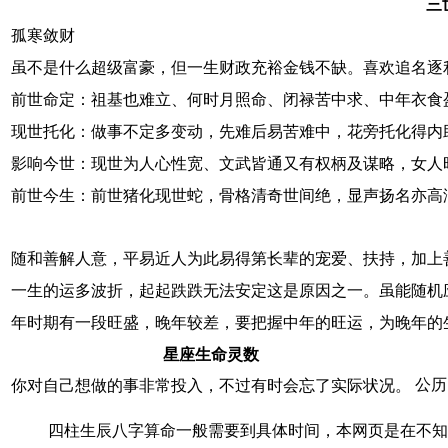
三
孤寒敛财
虽不是什么超级富豪，但一生财政充裕金钱不缺。喜欢追名逐
前世命定：祖基也难立、何时月照命、闭禄苦中求、中年衣食
现世托化：做事不定多变动，先难后易苦难中，花旁托化得内
影响今世：现世为人心性宽、文武皆通又有权柄及谋略，女人
前世今生：前世猪化现世蛇，骨格清奇世间绝，显声扬名亦高
随和善解人意，平易近人为此易得第长辈的宠爱、扶持，加上
一生的运多波折，起起跌跌无法安定这是原因之一。虽能随机
年时期有一段旺盛，晚年较差，要把握中年的旺运，为晚年的
星座生命灵数
公历
你对自己想做的事非常投入，不过有时会忘了实际状况。
四柱生辰八字算命一般需要到具体时间，本网页是在不知