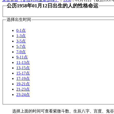


公历1958年01月12日出生的人的性格命运
选择出生时间
0-1点
1-3点
3-5点
5-7点
7-9点
9-11点
11-13点
13-15点
15-17点
17-19点
19-21点
21-23点
23-24点
选择上面的时间可查看紫微斗数、生辰八字、宫度、鬼谷