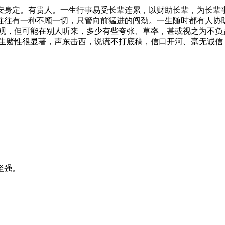
安身定。有贵人。一生行事易受长辈连累，以财助长辈，为长辈
往往有一种不顾一切，只管向前猛进的闯劲。一生随时都有人协
乐观，但可能在别人听来，多少有些夸张、草率，甚或视之为不负
人生赌性很显著，声东击西，说谎不打底稿，信口开河、毫无诚信
坚强。