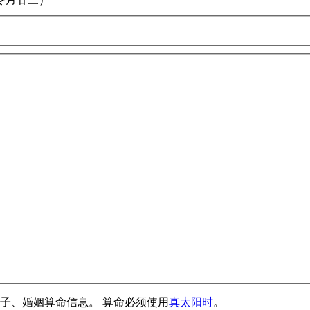
子、婚姻算命信息。 算命必须使用
真太阳时
。