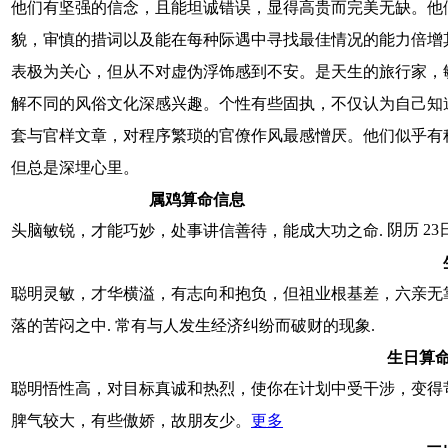
他们有坚强的信念，且能坦诚错误，显得高贵而完美无缺。他
貌，审慎的措词以及能在每种际遇中寻找最佳情况的能力倍增
表极为关心，但从不对虚伪浮饰感到不安。是天生的旅行家，
解不同的风俗文化深感兴趣。个性有些固执，不仅认为自己知
套与官样文章，对程序繁琐的官僚作风最感憎厌。他们似乎有
但总是深埋心里。
属鸡算命信息
阴历 2
头脑敏锐，才能巧妙，处事讲信善待，能成大功之命.
聪明灵敏，才华横溢，有志向和抱负，但祖业根基差，六亲无
落的苦闷之中. 常有与人发生经济纠纷而破财的现象.
生日算
聪明悟性高，对目标真诚和热烈，使你在计划中受干涉，变得
脾气较大，有些傲娇，故朋友少。
更多