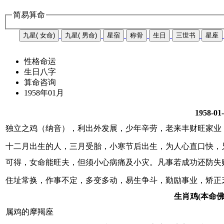
简易算命
九星( 女命)
九星( 男命)
星宿
称骨
生日
三世书
星座
性格命运
生日八字
算命咨询
1958年01月
1958-01
独立之鸡（纳音），利出外发展，少年辛劳，老来丰财旺家业
十二月出生的人，三月受胎，小寒节后出生，为人心直口快，
可得，女命能旺夫，但须小心病痛及小灾。凡事若成功还防失
住址常换，作事不定，多变多动，易生争斗，勤励事业，矫正
生肖鸡(本命
属鸡的摩羯座