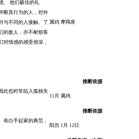
绕。 他们极佳的礼
评断其行为的人，对外
属鸡 摩羯座
对与不同的人接触、了
们的敌人，亦不耐烦客
们对情感的感受很深，
推断依据
因此也时常陷入孤独失
11月 属鸡
推断依据
。有白手起家的典范，
阳历 1月 12日