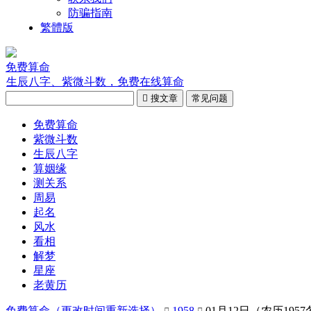
防骗指南
繁體版
免费算命
生辰八字、紫微斗数，免费在线算命

搜文章
常见问题
免费算命
紫微斗数
生辰八字
算姻缘
测关系
周易
起名
风水
看相
解梦
星座
老黄历
免费算命（
更改时间重新选择
）
1958
01月12日（农历195