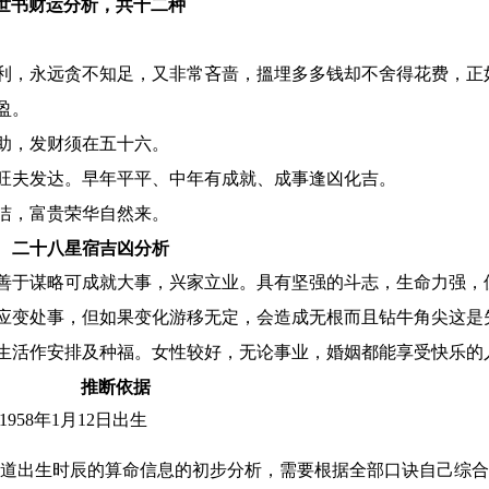
世书财运分析，共十二种
利，永远贪不知足，又非常吝啬，搵埋多多钱却不舍得花费，正如
盈。
助，发财须在五十六。
旺夫发达。早年平平、中年有成就、成事逢凶化吉。
洁，富贵荣华自然来。
二十八星宿吉凶分析
善于谋略可成就大事，兴家立业。具有坚强的斗志，生命力强，
应变处事，但如果变化游移无定，会造成无根而且钻牛角尖这是
生活作安排及种福。女性较好，无论事业，婚姻都能享受快乐的
推断依据
1958年1月12日出生
道出生时辰的算命信息的初步分析，需要根据全部口诀自己综合