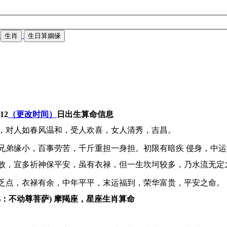
生肖
生日算姻缘
-12
（更改时间）
日出生算命信息
，对人如春风温和，受人欢喜，女人清秀，吉昌。
兄弟缘小，百事劳苦，千斤重担一身担。初限有暗疾 侵身，中
败，宜多祈神保平安，虽有衣禄，但一生坎坷较多，乃水流无定
乏点，衣禄有余，中年平平，末运福到，荣华富贵，平安之命。
佛：不动尊菩萨) 摩羯座，星座生肖算命