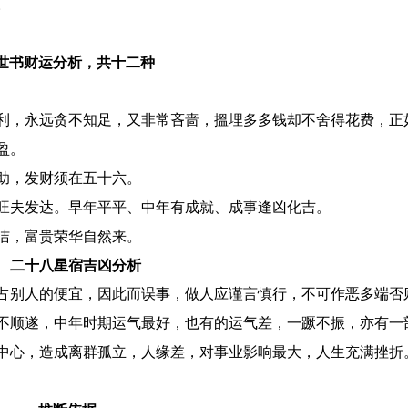
。
世书财运分析，共十二种
利，永远贪不知足，又非常吝啬，搵埋多多钱却不舍得花费，正如
盈。
助，发财须在五十六。
旺夫发达。早年平平、中年有成就、成事逢凶化吉。
洁，富贵荣华自然来。
二十八星宿吉凶分析
占别人的便宜，因此而误事，做人应谨言慎行，不可作恶多端否
不顺遂，中年时期运气最好，也有的运气差，一蹶不振，亦有一
中心，造成离群孤立，人缘差，对事业影响最大，人生充满挫折