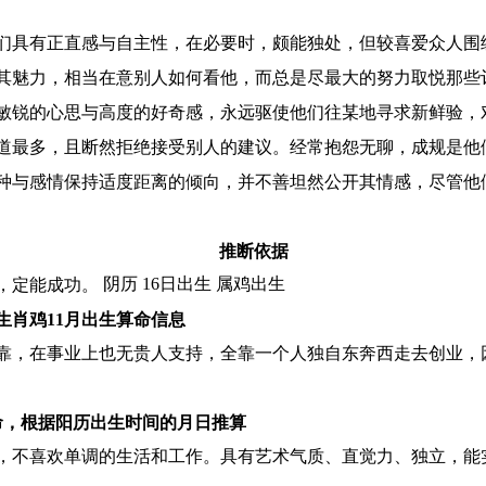
们具有正直感与自主性，在必要时，颇能独处，但较喜爱众人围
其魅力，相当在意别人如何看他，而总是尽最大的努力取悦那些
敏锐的心思与高度的好奇感，永远驱使他们往某地寻求新鲜验，
道最多，且断然拒绝接受别人的建议。经常抱怨无聊，成规是他
种与感情保持适度距离的倾向，并不善坦然公开其情感，尽管他
推断依据
阴历 16日出生 属鸡出生
，定能成功。
生肖鸡11月出生算命信息
靠，在事业上也无贵人支持，全靠一个人独自东奔西走去创业，
命，根据阳历出生时间的月日推算
，不喜欢单调的生活和工作。具有艺术气质、直觉力、独立，能