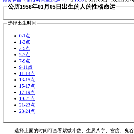


公历1958年01月05日出生的人的性格命运
选择出生时间
0-1点
1-3点
3-5点
5-7点
7-9点
9-11点
11-13点
13-15点
15-17点
17-19点
19-21点
21-23点
23-24点
选择上面的时间可查看紫微斗数、生辰八字、宫度、鬼谷