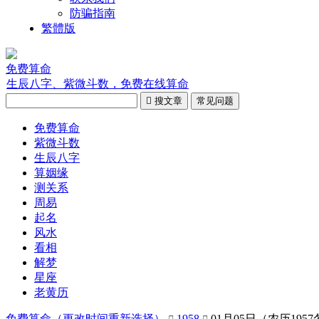
防骗指南
繁體版
免费算命
生辰八字、紫微斗数，免费在线算命

搜文章
常见问题
免费算命
紫微斗数
生辰八字
算姻缘
测关系
周易
起名
风水
看相
解梦
星座
老黄历
免费算命（
更改时间重新选择
）
1958
01月05日（农历195