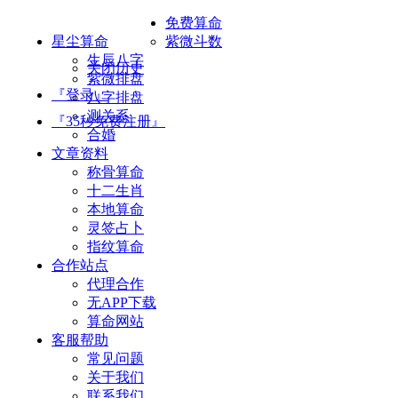
免费算命
星尘算命
紫微斗数
生辰八字
关闭历史
紫微排盘
『登录』
八字排盘
测关系
『35秒免费注册』
合婚
文章资料
称骨算命
十二生肖
本地算命
灵签占卜
指纹算命
合作站点
代理合作
无APP下载
算命网站
客服帮助
常见问题
关于我们
联系我们