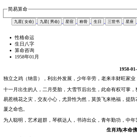
简易算命
九星( 女命)
九星( 男命)
星宿
称骨
生日
三世书
星座
性格命运
生日八字
算命咨询
1958年01月
1958-01
独立之鸡（纳音），利出外发展，少年辛劳，老来丰财旺家业
十一月出生的人，二月受胎，大雪节后出生，此命有权可掌，
易惹桃花之灾，交友小心，尤异性为然，莫羡飞来艳福，提防
厦之命也。
为人聪明，艺术超群，琴棋达人，书诗出众，青年勤功，中年
生肖鸡(本命