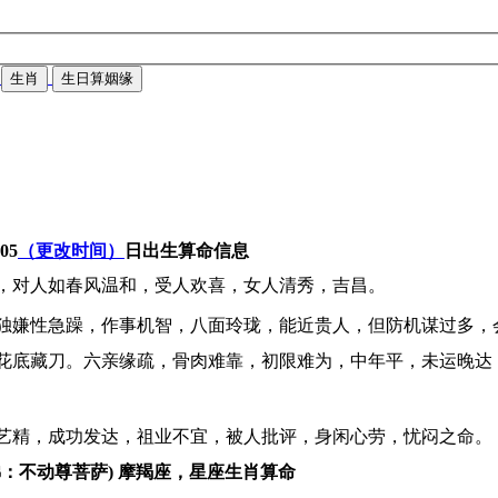
生肖
生日算姻缘
-05
（更改时间）
日出生算命信息
，对人如春风温和，受人欢喜，女人清秀，吉昌。
独嫌性急躁，作事机智，八面玲珑，能近贵人，但防机谋过多，
花底藏刀。六亲缘疏，骨肉难靠，初限难为，中年平，未运晚达
艺精，成功发达，祖业不宜，被人批评，身闲心劳，忧闷之命。
佛：不动尊菩萨) 摩羯座，星座生肖算命