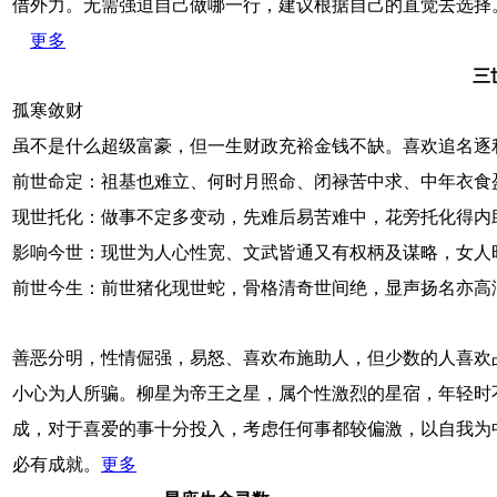
借外力。无需强迫自己做哪一行，建议根据自己的直觉去选择
更多
三
孤寒敛财
虽不是什么超级富豪，但一生财政充裕金钱不缺。喜欢追名逐
前世命定：祖基也难立、何时月照命、闭禄苦中求、中年衣食
现世托化：做事不定多变动，先难后易苦难中，花旁托化得内
影响今世：现世为人心性宽、文武皆通又有权柄及谋略，女人
前世今生：前世猪化现世蛇，骨格清奇世间绝，显声扬名亦高
善恶分明，性情倔强，易怒、喜欢布施助人，但少数的人喜欢
小心为人所骗。柳星为帝王之星，属个性激烈的星宿，年轻时
成，对于喜爱的事十分投入，考虑任何事都较偏激，以自我为
必有成就。
更多