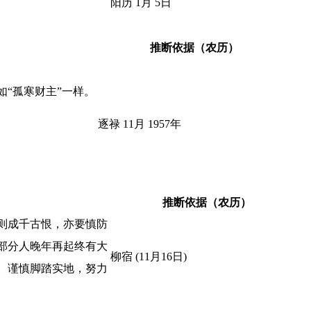
阳历 1月 5日
推断依据（农历）
“孤寒财主”一样。
逐禄 11月 1957年
推断依据（农历）
则成千古恨，亦要慎防
部分人晚年再起终有大
柳宿 (11月16日)
。谨慎脚踏实地，努力