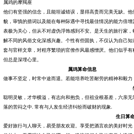
属鸡的摩羯座
他们有坚强的信念，且能坦诚错误，显得高贵而完美无缺。他
貌，审慎的措词以及能在每种际遇中寻找最佳情况的能力倍增
表极为关心，但从不对虚伪浮饰感到不安。是天生的旅行家，
解不同的风俗文化深感兴趣。个性有些固执，不仅认为自己知
套与官样文章，对程序繁琐的官僚作风最感憎厌。他们似乎有
但总是深埋心里。
属鸡算命信息
做事不坚定，时常中途而退。若能培养吃苦耐劳的精神和毅力
聪明灵敏，才华横溢，有志向和抱负，但祖业根基差，六亲无
落的苦闷之中. 常有与人发生经济纠纷而破财的现象.
生日算
爱好旅行与人聊天，易受朋友欢迎。享受把酒言欢的美好时光