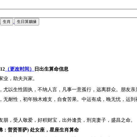
生肖
生日算姻缘
-12
（更改时间）
日出生算命信息
家业，助夫兴家。
，尤以生性固执，不纳人言，凡事一意孤行，远离群众。朋友亲
，无耐性，初年独木难支，自食苦果。中运有成，晚无忧，运到
友朋，受人敬爱，好积财宝，出外逢贵，刑克妻子，盛昌之命。
佛：普贤菩萨) 处女座，星座生肖算命