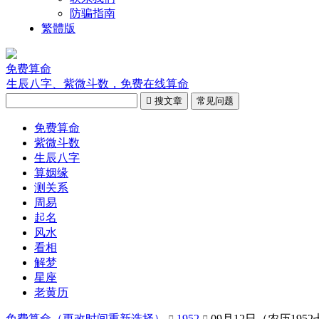
防骗指南
繁體版
免费算命
生辰八字、紫微斗数，免费在线算命

搜文章
常见问题
免费算命
紫微斗数
生辰八字
算姻缘
测关系
周易
起名
风水
看相
解梦
星座
老黄历
免费算命（
更改时间重新选择
）
1952
09月12日（农历195