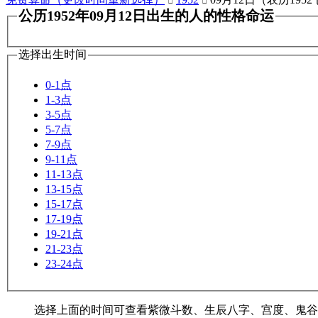


公历1952年09月12日出生的人的性格命运
选择出生时间
0-1点
1-3点
3-5点
5-7点
7-9点
9-11点
11-13点
13-15点
15-17点
17-19点
19-21点
21-23点
23-24点
选择上面的时间可查看紫微斗数、生辰八字、宫度、鬼谷