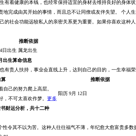
天生有着健康的本钱，也经常保持适宜的身材去维持良好的身体状
责地完成由其开始的事情，而且总不让同僚或友伴失望。 个人
自己的社会功能远较私人的亲密关系更为重要。如果你喜欢这种
推断依据
24日出生 属龙出生
月出生算命信息
外也有贵人扶持，事业会直线上升，达到自己的目的，一生幸福荣
推算
推断依据
着自己的努力爬上高层。
阳历 9月 12日
好，不可太喜欢作梦。
更多
世书财运分析，共十二种
的个性令其不以为苦。这种人往往福气不薄，年纪愈大愈富贵多数