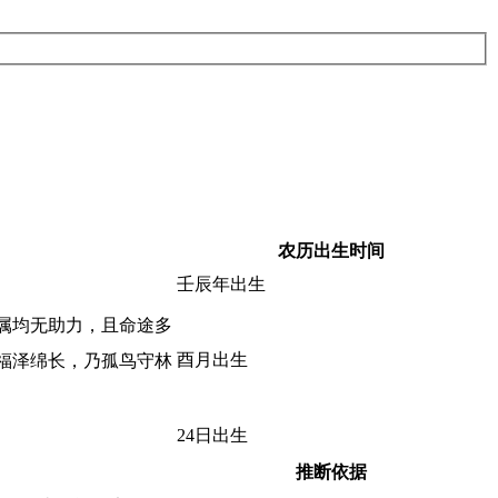
农历出生时间
壬辰年出生
属均无助力，且命途多
酉月出生
福泽绵长，乃孤鸟守林
24日出生
推断依据