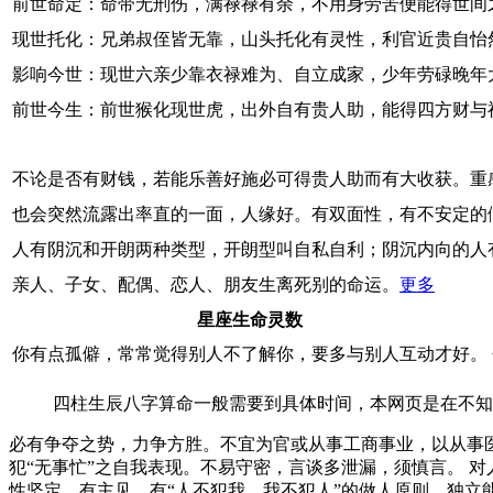
前世命定：命带无刑伤，满禄禄有余，不用身劳苦便能得世间
现世托化：兄弟叔侄皆无靠，山头托化有灵性，利官近贵自怡
影响今世：现世六亲少靠衣禄难为、自立成家，少年劳碌晚年
前世今生：前世猴化现世虎，出外自有贵人助，能得四方财与
不论是否有财钱，若能乐善好施必可得贵人助而有大收获。重
也会突然流露出率直的一面，人缘好。有双面性，有不安定的
人有阴沉和开朗两种类型，开朗型叫自私自利；阴沉内向的人
亲人、子女、配偶、恋人、朋友生离死别的命运。
更多
星座生命灵数
你有点孤僻，常常觉得别人不了解你，要多与别人互动才好。
四柱生辰八字算命一般需要到具体时间，本网页是在不知
必有争夺之势，力争方胜。不宜为官或从事工商事业，以从事
犯“无事忙”之自我表现。不易守密，言谈多泄漏，须慎言。 
性坚定。有主见，有“人不犯我，我不犯人”的做人原则。独立