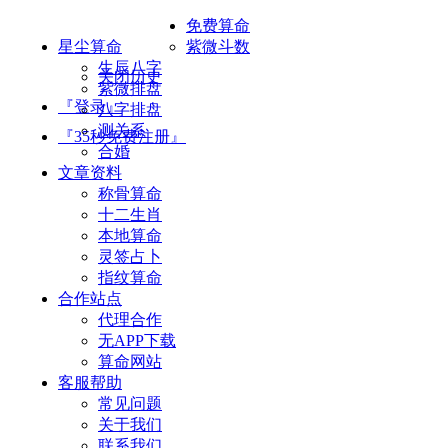
免费算命
星尘算命
紫微斗数
生辰八字
关闭历史
紫微排盘
『登录』
八字排盘
测关系
『35秒免费注册』
合婚
文章资料
称骨算命
十二生肖
本地算命
灵签占卜
指纹算命
合作站点
代理合作
无APP下载
算命网站
客服帮助
常见问题
关于我们
联系我们