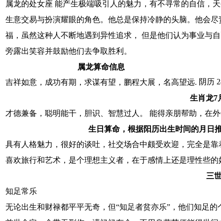
属龙的处女座 能产生极端吸引人的魅力，有不寻常的自信，
生意交易与扮演耀眼的角色。他总是保持冷静的头脑。他会尽
福，虽然这种人不断地遇到异性追求， 但是他们认为事业与
旁露出笑容并鼓励他们去争取胜利。
属龙算命信息
阴历 
吉祥如意，成功有期，求谋有望，鹏程大展，名高望远.
生肖龙7
才德兼备，聪明能干，胆识、智慧过人。 能得亲朋帮助，在
生日算命，根据阳历出生时间的月日
具有人格魅力，很好的谈吐，社交场合中颇受欢迎，完全是靠
喜欢旅行和艺术，是个理想主义者，在于感情上还是理性些的
三
知足常乐
无论出生和财禄都平平无奇，但“知足者贫亦乐”，他们知足