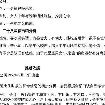
之财。
然，一身福禄晚来隆。
大利。女人中年与晚年牺性利益、操持之命。
福，一生能文又能武。
二十八星宿吉凶分析
感情。喜欢说笑话，有鉴赏力，有韧力，能吃苦耐劳，虽不会坦
倾向，变化多，以早年运较差，踏入中年到晚年初期运势不错，
有不少是较理智敏感。由于此星座男女“夫妻宫”的命运都有分离
推断依据
公历1952年9月12日出生
道出生时辰的算命信息的初步分析，需要根据全部口诀自己综合
医生、会计、教师等自由职业为宜。有胆识，有才略，不骄傲。
对人比较少警戒防范之心，易于乐天知命，因累积之情绪，会有
能力强，敢作敢当，做事重视经验法则，成功属“积砂成塔”型，