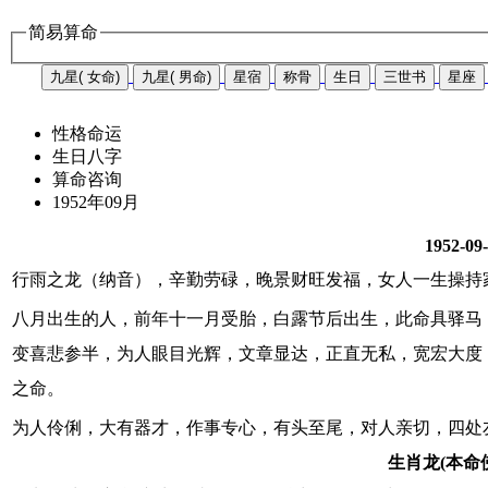
简易算命
九星( 女命)
九星( 男命)
星宿
称骨
生日
三世书
星座
性格命运
生日八字
算命咨询
1952年09月
1952-09
行雨之龙（纳音），辛勤劳碌，晚景财旺发福，女人一生操持
八月出生的人，前年十一月受胎，白露节后出生，此命具驿马
变喜悲参半，为人眼目光辉，文章显达，正直无私，宽宏大度
之命。
为人伶俐，大有器才，作事专心，有头至尾，对人亲切，四处
生肖龙(本命