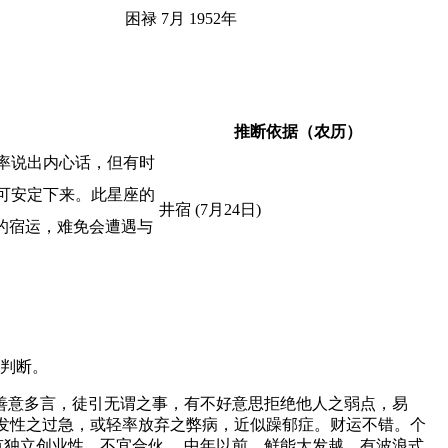
困禄 7月 1952年
推断依据（农历）
率说出内心话，但有时
可安定下来。此星座的
井宿 (7月24日)
的宿运，难免会遭遇与
判断。
善意多言，徒引无谓之事，有不好意思拒绝他人之弱点，易
突发性之过急，或轻率放弃之弊病，近似躁郁症。财运不错。个
有独立创业性，不宜合伙。 中年以前，鲜能大发越，有波浪式，