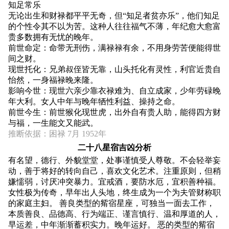
知足常乐
无论出生和财禄都平平无奇，但“知足者贫亦乐”，他们知足
的个性令其不以为苦。这种人往往福气不薄，年纪愈大愈富
贵多数拥有无忧的晚年。
前世命定：命带无刑伤，满禄禄有余，不用身劳苦便能得世
间之财。
现世托化：兄弟叔侄皆无靠，山头托化有灵性，利官近贵自
怡然，一身福禄晚来隆。
影响今世：现世六亲少靠衣禄难为、自立成家，少年劳碌晚
年大利。女人中年与晚年牺性利益、操持之命。
前世今生：前世猴化现世虎，出外自有贵人助，能得四方财
与福，一生能文又能武。
推断依据：困禄 7月 1952年
二十八星宿吉凶分析
有名望，德行、外貌堂堂，处事谨慎受人尊敬。不会轻举妄
动，善于将好的转向自己，喜欢文化艺术。注重原则，但稍
嫌懦弱，讨厌冲突暴力。宜戒酒，要防水厄，宜积善种福。
女性极为传奇，早年出人头地，终生成为一个为夫管财称职
的家庭主妇。 善良类型的觜宿星座，可独当一面去工作，
本质善良、品德高、行为端正、谨言慎行、温和厚道的人，
早运差，中年渐渐蓄积实力。晚年运好。 恶的类型的觜宿