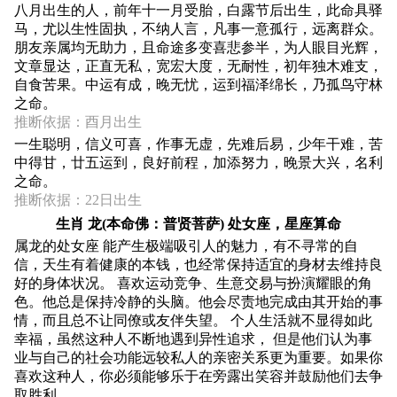
八月出生的人，前年十一月受胎，白露节后出生，此命具驿
马，尤以生性固执，不纳人言，凡事一意孤行，远离群众。
朋友亲属均无助力，且命途多变喜悲参半，为人眼目光辉，
文章显达，正直无私，宽宏大度，无耐性，初年独木难支，
自食苦果。中运有成，晚无忧，运到福泽绵长，乃孤鸟守林
之命。
推断依据：酉月出生
一生聪明，信义可喜，作事无虚，先难后易，少年干难，苦
中得甘，廿五运到，良好前程，加添努力，晚景大兴，名利
之命。
推断依据：22日出生
生肖 龙(本命佛：普贤菩萨) 处女座，星座算命
属龙的处女座 能产生极端吸引人的魅力，有不寻常的自
信，天生有着健康的本钱，也经常保持适宜的身材去维持良
好的身体状况。 喜欢运动竞争、生意交易与扮演耀眼的角
色。他总是保持冷静的头脑。他会尽责地完成由其开始的事
情，而且总不让同僚或友伴失望。 个人生活就不显得如此
幸福，虽然这种人不断地遇到异性追求， 但是他们认为事
业与自己的社会功能远较私人的亲密关系更为重要。如果你
喜欢这种人，你必须能够乐于在旁露出笑容并鼓励他们去争
取胜利。