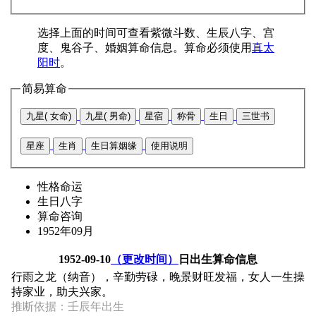
选择上面的时间可查看紫微斗数、生辰八字、宫
度、鬼谷子、婚姻算命信息。算命必须使用
真太
阳时
。
简易算命
九星( 女命)
九星( 男命)
星宿
称骨
生日
三世书
星座
生肖
生日算姻缘
使用说明
性格命运
生日八字
算命咨询
1952年09月
1952-09-10
（更改时间）
日出生算命信息
行雨之龙（纳音），辛勤劳碌，晚景财旺发福，女人一生操
持家业，助夫兴家。
推断依据：壬辰年出生