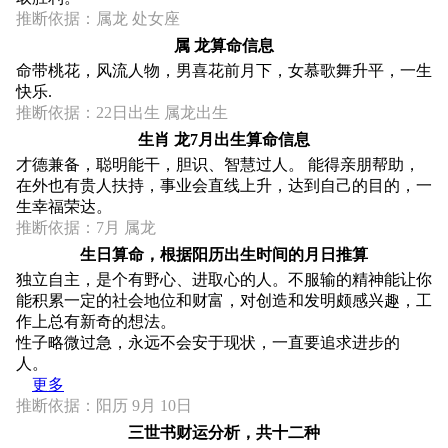
推断依据：属龙 处女座
属 龙算命信息
命带桃花，风流人物，男喜花前月下，女慕歌舞升平，一生
快乐.
推断依据：22日出生 属龙出生
生肖 龙7月出生算命信息
才德兼备，聪明能干，胆识、智慧过人。 能得亲朋帮助，
在外也有贵人扶持，事业会直线上升，达到自己的目的，一
生幸福荣达。
推断依据：7月 属龙
生日算命，根据阳历出生时间的月日推算
独立自主，是个有野心、进取心的人。不服输的精神能让你
能积累一定的社会地位和财富，对创造和发明颇感兴趣，工
作上总有新奇的想法。
性子略微过急，永远不会安于现状，一直要追求进步的
人。
更多
推断依据：阳历 9月 10日
三世书财运分析，共十二种