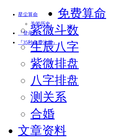
免费算命
星尘算命
关闭历史
紫微斗数
『登录』
『35秒免费注册』
生辰八字
紫微排盘
八字排盘
测关系
合婚
文章资料