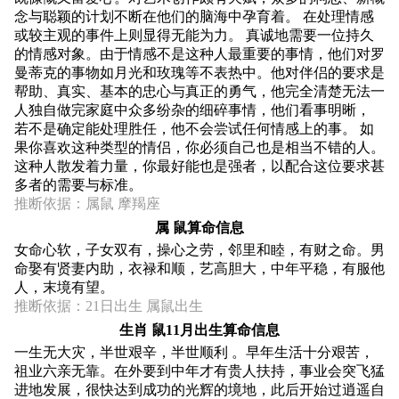
念与聪颖的计划不断在他们的脑海中孕育着。 在处理情感
或较主观的事件上则显得无能为力。 真诚地需要一位持久
的情感对象。由于情感不是这种人最重要的事情，他们对罗
曼蒂克的事物如月光和玫瑰等不表热中。他对伴侣的要求是
帮助、真实、基本的忠心与真正的勇气，他完全清楚无法一
人独自做完家庭中众多纷杂的细碎事情，他们看事明晰，
若不是确定能处理胜任，他不会尝试任何情感上的事。 如
果你喜欢这种类型的情侣，你必须自己也是相当不错的人。
这种人散发着力量，你最好能也是强者，以配合这位要求甚
多者的需要与标准。
推断依据：属鼠 摩羯座
属 鼠算命信息
女命心软，子女双有，操心之劳，邻里和睦，有财之命。男
命娶有贤妻内助，衣禄和顺，艺高胆大，中年平稳，有服他
人，末境有望。
推断依据：21日出生 属鼠出生
生肖 鼠11月出生算命信息
一生无大灾，半世艰辛，半世顺利 。早年生活十分艰苦，
祖业六亲无靠。在外要到中年才有贵人扶持，事业会突飞猛
进地发展，很快达到成功的光辉的境地，此后开始过逍遥自