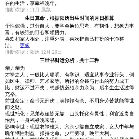
在的生活，享幸福晚年。
推断依据：11月 属鼠
生日算命，根据阳历出生时间的月日推算
个性倔强，过分自大，要学会换位思考。有韧性，想象力丰
富，有较强的野心和领悟力。
喜欢和家人相处，注重外表，喜欢把自己打扮的干净整
洁。
更多
推断依据：阳历 12月 26日
三世书财运分析，共十二种
亲力亲为
才禄之人，一般比人聪明、有学识，适宜从事专业行头，例
如医生、律师、艺术家等。所得的金钱与付出的努力成正
比，财运不过不失，想赚钱必须亲力亲为。后半生生活过得
充裕。
前世命定：命带无刑伤，满禄禄有余、不用身劳苦就能得世
间之财。
现世托化：兄弟叔侄皆无靠，山头托化有灵性，利官近贵自
怡然，一身福禄晚来隆。
影响今世：现世衣禄难为、六亲少靠自立成家，女人中年与
晚年牺性利益、操持之命。少年劳碌、晚年大利。