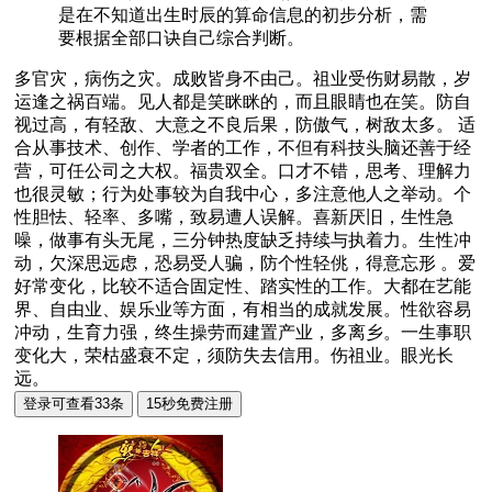
是在不知道出生时辰的算命信息的初步分析，需
要根据全部口诀自己综合判断。
多官灾，病伤之灾。成败皆身不由己。祖业受伤财易散，岁
运逢之祸百端。见人都是笑眯眯的，而且眼睛也在笑。防自
视过高，有轻敌、大意之不良后果，防傲气，树敌太多。 适
合从事技术、创作、学者的工作，不但有科技头脑还善于经
营，可任公司之大权。福贵双全。口才不错，思考、理解力
也很灵敏；行为处事较为自我中心，多注意他人之举动。个
性胆怯、轻率、多嘴，致易遭人误解。喜新厌旧，生性急
噪，做事有头无尾，三分钟热度缺乏持续与执着力。生性冲
动，欠深思远虑，恐易受人骗，防个性轻佻，得意忘形 。爱
好常变化，比较不适合固定性、踏实性的工作。大都在艺能
界、自由业、娱乐业等方面，有相当的成就发展。性欲容易
冲动，生育力强，终生操劳而建置产业，多离乡。一生事职
变化大，荣枯盛衰不定，须防失去信用。伤祖业。眼光长
远。