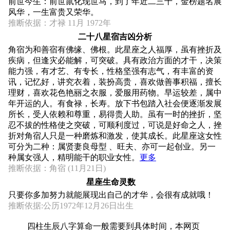
前世今生：前世鼠化现世马，到了年近二三十，金榜题名展
风华，一生富贵又荣华。
推断依据：才禄 11月 1972年
二十八星宿吉凶分析
角宿为和善宿有佛缘、佛根。此星座之人福厚，虽有挫折及
疾病，但逢灾必能解，可突破。具有政治方面的才干，决策
能力强，有才艺、有专长，性格坚强有志气，有丰富的资
讯，记忆好，讲究衣着，装扮高贵，喜欢做善事积福，擅长
理财，喜欢花色艳丽之衣服，爱服用药物。早运较差，属中
年开运的人。有食禄，长寿。放下书包踏入社会便逐渐发展
所长，受人依赖和尊重，易得贵人助。虽有一时的挫折，坚
忍不拔的性格使之突破，可顺利度过，可说是好命之人，挫
折对角宿人只是一种磨炼和激发，使其成长。此星座这女性
可分为二种：属贤妻良母型 、旺夫、亦可一起创业。另一
种属女强人，精明能干的职业女性。
更多
推断依据：角宿 (11月21日)
星座生命灵数
只要你多加努力就能展现出自己的才华，会很有成就哦！
推断依据:公历1972年12月26日出生
四柱生辰八字算命一般需要到具体时间，本网页