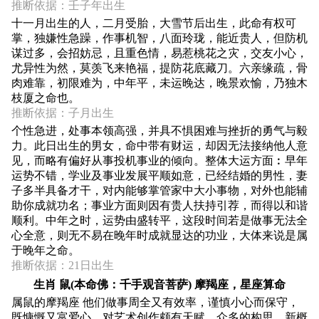
推断依据：壬子年出生
十一月出生的人，二月受胎，大雪节后出生，此命有权可
掌，独嫌性急躁，作事机智，八面玲珑，能近贵人，但防机
谋过多，会招妨忌，且重色情，易惹桃花之灾，交友小心，
尤异性为然，莫羡飞来艳福，提防花底藏刀。六亲缘疏，骨
肉难靠，初限难为，中年平，未运晚达，晚景欢愉，乃独木
枝厦之命也。
推断依据：子月出生
个性急进，处事本领高强，并具不惧困难与挫折的勇气与毅
力。此日出生的男女，命中带有财运，却因无法接纳他人意
见，而略有偏好从事投机事业的倾向。整体大运方面︰早年
运势不错，学业及事业发展平顺如意，已经结婚的男性，妻
子多半具备才干，对内能够掌管家中大小事物，对外也能辅
助你成就功名；事业方面则因有贵人扶持引荐，而得以和谐
顺利。中年之时，运势由盛转平，这段时间若是做事无法全
心全意，则无不易在晚年时成就显达的功业，大体来说是属
于晚年之命。
推断依据：21日出生
生肖 鼠(本命佛：千手观音菩萨) 摩羯座，星座算命
属鼠的摩羯座 他们做事周全又有效率，谨慎小心而保守，
既慷慨又富爱心。对艺术创作颇有天赋，众多的构思、新概