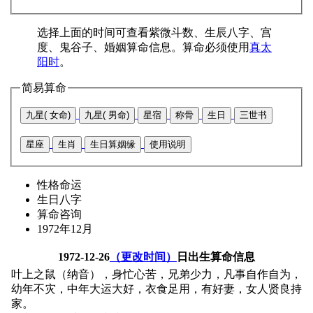
选择上面的时间可查看紫微斗数、生辰八字、宫
度、鬼谷子、婚姻算命信息。算命必须使用
真太
阳时
。
简易算命
九星( 女命)
九星( 男命)
星宿
称骨
生日
三世书
星座
生肖
生日算姻缘
使用说明
性格命运
生日八字
算命咨询
1972年12月
1972-12-26
（更改时间）
日出生算命信息
叶上之鼠（纳音），身忙心苦，兄弟少力，凡事自作自为，
幼年不灾，中年大运大好，衣食足用，有好妻，女人贤良持
家。