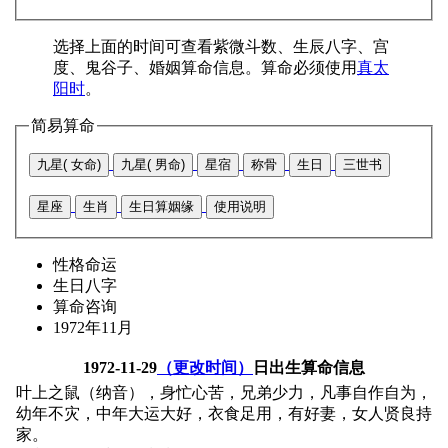
选择上面的时间可查看紫微斗数、生辰八字、宫
度、鬼谷子、婚姻算命信息。算命必须使用
真太
阳时
。
简易算命
九星( 女命)
九星( 男命)
星宿
称骨
生日
三世书
星座
生肖
生日算姻缘
使用说明
性格命运
生日八字
算命咨询
1972年11月
1972-11-29
（更改时间）
日出生算命信息
叶上之鼠（纳音），身忙心苦，兄弟少力，凡事自作自为，
幼年不灾，中年大运大好，衣食足用，有好妻，女人贤良持
家。