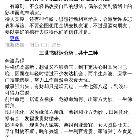
有原则，不会轻易改变自己的想法，偶尔会受到情绪上的
影响而意志消沉。
待人宽厚，还有些怪癖，思想行动相互矛盾，会遭受许多悲
哀和考验。不要企图想用金钱去换友谊，不过是酒肉朋友，
要以美好的德行去取得他们的信任才是。
更多
推断依据：阳历 11月 29日
三世书财运分析，共十二种
奔波劳碌
性格优柔寡断，想做又不够勇气，到下定决心时又为时已
晚，因而在年轻时错过不少发达机会，而半生奔波。应学一
门技能傍身，努力工作自然会衣食无忧。
做事强出头，有财却只是烟云过，一生七落八起 ，到晚年
可得万贯财。
前世命定：居道衣禄多、危禄命如何、出家方为妙、一生佛
前拜。
现世托化：家族缘薄六亲疏，离祖和业方为妙 ，田园托化
禄有余，发福发贵财循来。
影响今世：现世为人诚实、离祖创业最宜、女人贤良旺夫。
早年财物不聚，晚年兴隆，一生利官近贵、家道兴宁衣食足