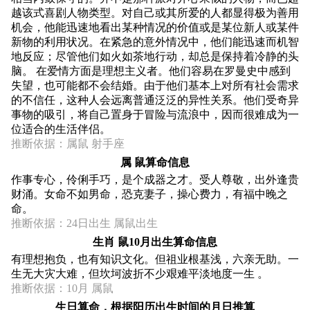
越该式喜剧人物类型。对自己或其所爱的人都显得极为善用
机会，他能迅速地看出某种情况的价值或是某位新人或某件
新物的利用状况。在紧急的意外情况中，他们能迅速而机智
地反应；尽管他们如火如茶地行动，却总是保持着冷静的头
脑。 在爱情方面是理想主义者。他们容易在罗曼史中感到
失望，也可能都不会结婚。由于他们基本上对所有社会需求
的不信任，这种人会远离普通泛泛的异性关系。他们受奇异
事物的吸引，将自己置身于冒险与流浪中，因而很难成为一
位适合的生活伴侣。
推断依据：属鼠 射手座
属 鼠算命信息
作事专心，伶俐手巧，是个成器之才。受人尊敬，出外逢贵
财涌。女命不如男命，恐克妻子，操心费力，有福中晚之
命。
推断依据：24日出生 属鼠出生
生肖 鼠10月出生算命信息
有理想抱负，也有知识文化。但祖业根基浅，六亲无助。一
生无大灾大难，但坎坷波折不少艰难平淡地度一生 。
推断依据：10月 属鼠
生日算命，根据阳历出生时间的月日推算