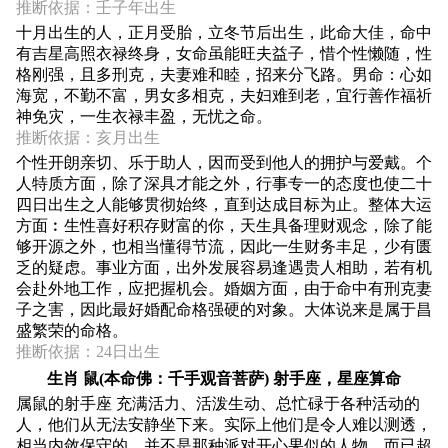
推断依据：壬子年出生
十月出生的人，正月受胎，立冬节后出生，此命大佳，命中
有吉星高照衣禄终身，女命虽能旺夫益子，惜个性懒随，性
格刚强，且多刑克，夫妻难和睦，招来分飞路。男命：心如
海宽，不勤不富，男女多相克，夫妇难到老，宜行善作福祈
神免灾，一生衣禄丰盈，无忧之命。
推断依据：亥月出生
个性开朗亲切、乐于助人，因而受到他人的拥护与爱戴。个
人特质方面，除了深具才能之外，行事专一的态度也使二十
四日出生之人能够贯彻始终，直到达成目标为止。整体大运
方面︰生性喜好积存财富的你，天生具备理财观念，除了能
够开源之外，也相当懂得节流，因此一生财务丰足，少有匮
乏的疑虑。事业方面，出外发展容易逢遇贵人相助，若有机
会赴外地工作，应把握机会。婚姻方面，由于命中有刑克妻
子之害，因此最好婚配命格强硬的对象。大体说来是属于昌
盛繁荣的命格。
推断依据：24日出生
生肖 鼠(本命佛：千手观音菩萨) 射手座，星座算命
属鼠的射手座 充满活力、活泼生动、总忙碌于各种活动的
人，他们从无法安静坐下来。实际上他们是令人难以测透，
相当内敛保守的。并不是那种派对开心果似的人物，而已超