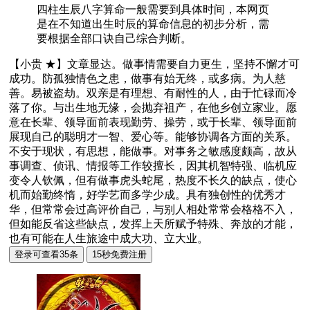
四柱生辰八字算命一般需要到具体时间，本网页
是在不知道出生时辰的算命信息的初步分析，需
要根据全部口诀自己综合判断。
【小贵 ★】文章显达。做事情需要自力更生，坚持不懈才可
成功。防孤独情色之患，做事有始无终，或多病。为人慈
善。易被盗劫。双亲是有理想、有耐性的人，由于忙碌而冷
落了你。与出生地无缘，会抛弃祖产，在他乡创立家业。愿
意在长辈、领导面前表现勤劳、操劳，或于长辈、领导面前
展现自己的聪明才一智、爱心等。能够协调各方面的关系。
不安于现状，有思想，能做事。对事务之敏感度颇高，故从
事调查、侦讯、情报等工作较擅长，因其机智特强、临机应
变令人钦佩，但有做事虎头蛇尾，热度不长久的缺点，使心
机而始勤终惰，好学艺而多学少成。具有独创性的优秀才
华，但常常会过高评价自己，与别人相处常常会格格不入，
但如能反省这些缺点，发挥上天所赋予特殊、奔放的才能，
也有可能在人生旅途中成大功、立大业。