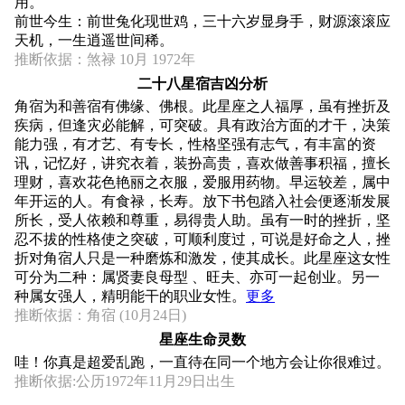
用。
前世今生：前世兔化现世鸡，三十六岁显身手，财源滚滚应
天机，一生逍遥世间稀。
推断依据：煞禄 10月 1972年
二十八星宿吉凶分析
角宿为和善宿有佛缘、佛根。此星座之人福厚，虽有挫折及
疾病，但逢灾必能解，可突破。具有政治方面的才干，决策
能力强，有才艺、有专长，性格坚强有志气，有丰富的资
讯，记忆好，讲究衣着，装扮高贵，喜欢做善事积福，擅长
理财，喜欢花色艳丽之衣服，爱服用药物。早运较差，属中
年开运的人。有食禄，长寿。放下书包踏入社会便逐渐发展
所长，受人依赖和尊重，易得贵人助。虽有一时的挫折，坚
忍不拔的性格使之突破，可顺利度过，可说是好命之人，挫
折对角宿人只是一种磨炼和激发，使其成长。此星座这女性
可分为二种：属贤妻良母型 、旺夫、亦可一起创业。另一
种属女强人，精明能干的职业女性。
更多
推断依据：角宿 (10月24日)
星座生命灵数
哇！你真是超爱乱跑，一直待在同一个地方会让你很难过。
推断依据:公历1972年11月29日出生