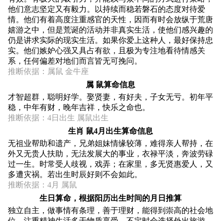
他们意志坚定又有毅力。以持续而稳若磐石的态度对待爱
情。他们有着高度注重感官的天性，因而有时会放纵于荒唐
嬉游之中，但是荒诞的活动并非真实生活，使他们感兴趣的
仍是讲求实际的现实生活。如果你爱上这种人，最好保持忠
实。他们嫉妒心强又具占有欲，且极为专注地看待情感关
系，任何偏差对地们而言皆无可挽问。
推断依据：属鼠 金牛座
属 鼠算命信息
才智超群，聪明好学。娶贤妻，有好夫，子女无亏。初年平
稳，中年有财，晚年吉祥，快乐之命也。
推断依据：4日出生 属鼠出生
生肖 鼠4月出生算命信息
无祖业帮助和遗产，兄弟姐妹情缘较薄，难得亲人帮持，在
外又无贵人扶助，无法发展大的事业，衣禄平淡，奔波劳碌
过一生。时常受人歧视，戏弄；在家里，多无贤惠爱人，又
多遭灾祸。若出生时辰好则不会如此。
推断依据：4月 属鼠
生日算命，根据阳历出生时间的月日推算
独立自主，做事情有条理，善于理财，能得到崇高的社会地
位。注重精神生活多于物质享受，不定时会选择外出旅游。