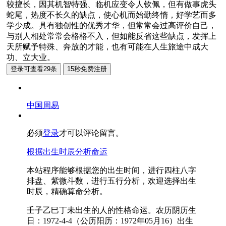
较擅长，因其机智特强、临机应变令人钦佩，但有做事虎头
蛇尾，热度不长久的缺点，使心机而始勤终惰，好学艺而多
学少成。具有独创性的优秀才华，但常常会过高评价自己，
与别人相处常常会格格不入，但如能反省这些缺点，发挥上
天所赋予特殊、奔放的才能，也有可能在人生旅途中成大
功、立大业。
中国周易
必须
登录
才可以评论留言。
根据出生时辰分析命运
本站程序能够根据您的出生时间，进行四柱八字
排盘、紫微斗数，进行五行分析，欢迎选择出生
时辰，精确算命分析。
壬子乙巳丁未出生的人的性格命运。农历阴历生
日：1972-4-4（公历阳历：1972年05月16）出生