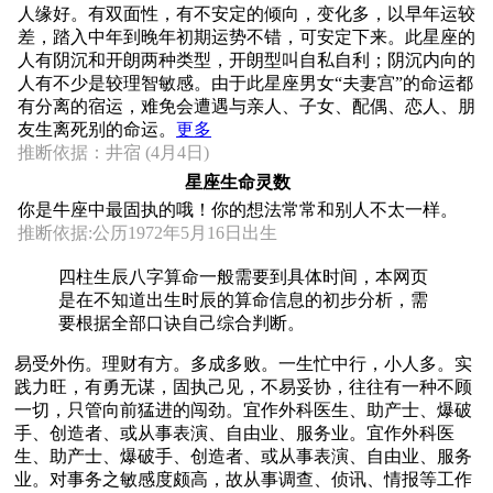
人缘好。有双面性，有不安定的倾向，变化多，以早年运较
差，踏入中年到晚年初期运势不错，可安定下来。此星座的
人有阴沉和开朗两种类型，开朗型叫自私自利；阴沉内向的
人有不少是较理智敏感。由于此星座男女“夫妻宫”的命运都
有分离的宿运，难免会遭遇与亲人、子女、配偶、恋人、朋
友生离死别的命运。
更多
推断依据：井宿 (4月4日)
星座生命灵数
你是牛座中最固执的哦！你的想法常常和别人不太一样。
推断依据:公历1972年5月16日出生
四柱生辰八字算命一般需要到具体时间，本网页
是在不知道出生时辰的算命信息的初步分析，需
要根据全部口诀自己综合判断。
易受外伤。理财有方。多成多败。一生忙中行，小人多。实
践力旺，有勇无谋，固执己见，不易妥协，往往有一种不顾
一切，只管向前猛进的闯劲。宜作外科医生、助产士、爆破
手、创造者、或从事表演、自由业、服务业。宜作外科医
生、助产士、爆破手、创造者、或从事表演、自由业、服务
业。对事务之敏感度颇高，故从事调查、侦讯、情报等工作