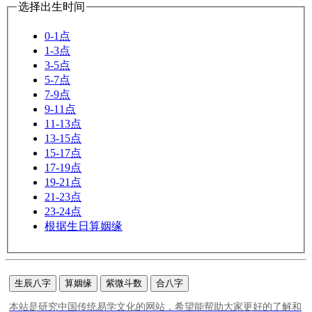
选择出生时间
0-1点
1-3点
3-5点
5-7点
7-9点
9-11点
11-13点
13-15点
15-17点
17-19点
19-21点
21-23点
23-24点
根据生日算姻缘
生辰八字
算姻缘
紫微斗数
合八字
本站是研究中国传统易学文化的网站，希望能帮助大家更好的了解和