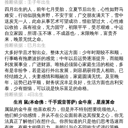
推断依据：壬子年出生
四月出生的人，前年七月受胎，立夏节后出生，心性如野马
难安，行动似脱兔奔野，不安于室，广交朋友满天下，雪中
送炭无一人，此命从事艺术可望成功，惜欲望过大，心性难
以收拾，虽有祖业，无力固守，初限平平，受尽艰难，中运
自立家园，所谓-玉不琢，不成器也-，末限晚年，富贵齐
来，晚景无忧之命。
推断依据：巳月出生
大多好学且才智出众。整体大运方面：少年时期较不和顺，
行事略有拖磨波折的感觉；中年以后运势逐渐提升，而能顺
利发展事业，广进财源。唯独必须留心家庭生活的相处，多
有是非纷争，若是远行外出发展，则容易获得贵人相助。已
经结婚之人，夫妻感情和顺融洽，家庭圆满无忧。及至晚
年，运势已趋平顺，财务状况丰足良好，生活方面也吉利安
泰，少有烦恼，可以说是快乐富足的命格。
推断依据：4日出生
生肖 鼠(本命佛：千手观音菩萨) 金牛座，星座算命
属鼠的金牛座 他喜欢权力，但是并不特别想要统领他人。
他们鲜少动感情，并从不在公众面前表达其报复之心，你无
法真正了解他们在想什么。你所知道的只是他们思考迅速而
有效。有极大的吸引力，并能以与众不同的方式进行策略，