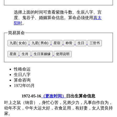
选择上面的时间可查看紫微斗数、生辰八字、宫
度、鬼谷子、婚姻算命信息。算命必须使用
真太
阳时
。
简易算命
九星( 女命)
九星( 男命)
星宿
称骨
生日
三世书
星座
生肖
生日算姻缘
使用说明
性格命运
生日八字
算命咨询
1972年05月
1972-05-16
（更改时间）
日出生算命信息
叶上之鼠（纳音），身忙心苦，兄弟少力，凡事自作自为，
幼年不灾，中年大运大好，衣食足用，有好妻，女人贤良持
家。