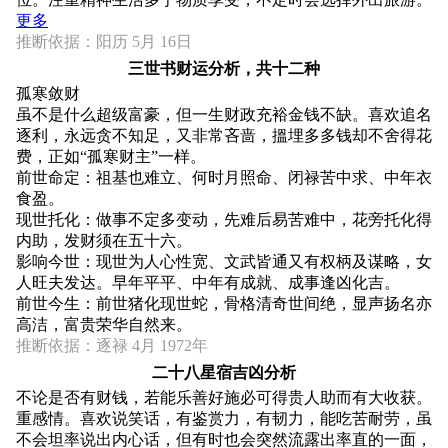
更多
推断依据：阳历 5月 16日
三世书财运分析，共十二种
孤寒敛财
虽不是什么超级富豪，但一生财政充裕金钱不缺。喜欢追名
逐利，永远贪不知足，又非常吝啬，搵埋多多钱却不舍得花
费，正如“孤寒财主”一样。
前世命定：祖基也难立、何时月照命、闭禄苦中求、中年衣
食盈。
现世托化：做事不定多变动，先难后易苦难中，花旁托化得
内助，发财须在五十六。
影响今世：现世为人心性宽、文武皆通又有权柄及谋略，女
人旺夫发达。早年平平、中年有成就、成事逢凶化吉。
前世今生：前世猪化现世蛇，骨格清奇世间绝，显声扬名亦
高洁，富贵荣华自然来。
推断依据：逐禄 4月 1972年
二十八星宿吉凶分析
不论是否有财钱，若能乐善好施必可得贵人助而有大收获。
重感情。喜欢说笑话，有鉴赏力，有韧力，能吃苦耐劳，虽
不会坦率说出内心话，但有时也会突然流露出率直的一面，