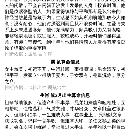
人的闲散，不会在闲躺于沙发上发呆的人身上投资时间。他
们是位紧张型的人，如果显得镇静与平和那都是装出来的，
神经过敏总是隐藏于内，生活总不如其所期盼地那般令人如
意；没有耐心，他们讨厌迟到而且从不浪费时间。在爱情关
系上从未遭遇麻烦，他们充满精力，颇具吸引力又有谋略，
能够轻易地吸引或征服人。较晚成熟，开始时他们显得温
柔、有趣而带傻气，到中年时他们将情感关系看得有若投掷
原子弹般的重要审慎。
推断依据：属鼠 白羊座
属 鼠算命信息
女主貌美，初运不开，中运转顺，事得顺调；男命清齐，初
限平平，发家立业得助于妻力，子女双有，稳重沉静，厚分
之命。
推断依据：14日出生 属鼠出生
生肖 鼠2月出生算命信息
祖辈帮助很多，但遗产却不丰厚，兄弟姐妹能和睦相处，互
相帮助。性格温和，气质文雅，才华出众，文章能盖过很多
人，但胆小怕事，一生难成大事，在事业上， 只能以文章
获取功名，求得一官半职，但难掌大印，多任文秘之类的职
务。会在坎坷中崛起，幸福度过大半生。早年难以干得自己