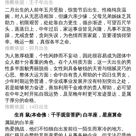
推断依据：壬子年出生
二月出生的人前年五月受胎，惊蛰节后出生。性格纯良温
婉，对人从无恶语相加，但嫌六亲少缘，父母兄弟姊妹乏其
助力，初限艰苦，处处靠自力更生，循步渐进，可望百尺竿
头，蒸蒸日上，中年过后，家运事业皆见兴隆，凡事不宜急
躁，尤戒贪婪，贪则失误，为色情而害家庭，宜要谨慎得荣
幸。晚运一般 ，真假各半之命。
推断依据：卯月出生
为人敦厚稳重，个性闲静而不妄动，因此很容易成为团体中
众人都十分看重的角色。在个人特质方面，这一天出生的男
性多半面貌秀丽脱俗，女性则具备敏锐的天资与细腻灵巧的
心思。整体大运方面︰命中自有贵人帮助的十四日生男女，
少年时期运势普通，学业或事业发展并没有特别突出之处，
若是能够努力奋进，善加利用千金难求的贵人帮助，必可望
在中年之时开拓自我运势，及至晚年时更可发迹显达，是属
于厚分的命格。
推断依据：14日出生
生肖 鼠(本命佛：千手观音菩萨) 白羊座，星座算命
属鼠的白羊座
热爱挑战，他们不怕独自出发前往一陌生而寒冷的地方。
很仁慈且会赞助其所喜爱的人从事各种企业，但无法忍受他