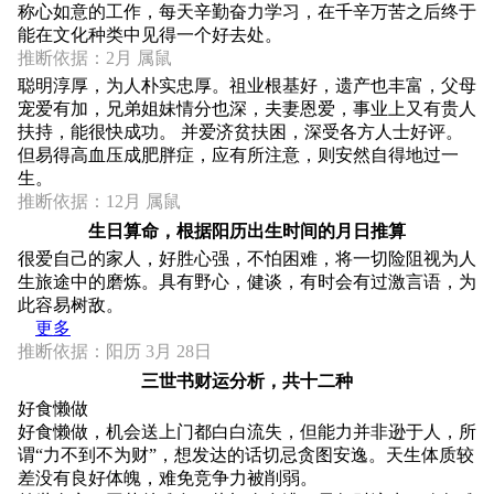
称心如意的工作，每天辛勤奋力学习，在千辛万苦之后终于
能在文化种类中见得一个好去处。
推断依据：2月 属鼠
聪明淳厚，为人朴实忠厚。祖业根基好，遗产也丰富，父母
宠爱有加，兄弟姐妹情分也深，夫妻恩爱，事业上又有贵人
扶持，能很快成功。 并爱济贫扶困，深受各方人士好评。
但易得高血压成肥胖症，应有所注意，则安然自得地过一
生。
推断依据：12月 属鼠
生日算命，根据阳历出生时间的月日推算
很爱自己的家人，好胜心强，不怕困难，将一切险阻视为人
生旅途中的磨炼。具有野心，健谈，有时会有过激言语，为
此容易树敌。
更多
推断依据：阳历 3月 28日
三世书财运分析，共十二种
好食懒做
好食懒做，机会送上门都白白流失，但能力并非逊于人，所
谓“力不到不为财”，想发达的话切忌贪图安逸。天生体质较
差没有良好体魄，难免竞争力被削弱。