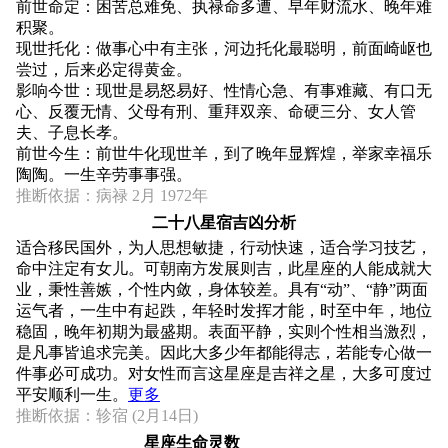
前世命定：困苦总难免、执禄命多遭、早年财流水、晚年难
积聚。
现世托化：做事心中有主张，河边托化最聪明，前面崎岖也
尝过，后来必定得黄金。
影响今世：现世是易怒易好、性情心急、有事难藏、有口无
心、反覆无情、父母有刑、重拜双亲、命硬三分、女人管
夫、子息长孝。
前世今生：前世牛化现世羊，到了晚年显辉煌，举家幸福乐
陶陶。一生辛劳事事强。
推断依据：病禄 2月 1972年
二十八星宿吉凶分析
适合移民国外，为人思想敏捷，行动快速，适合学习技艺，
命中注定有女儿。可朝南方发展则吉，此星座的人能成就大
业，秉性善嫉，个性内敛，身体较差。具有“动”、“静”两面
运气者，一生中有起跌，年轻时发挥才能，时至中年，地位
稳固，晚年初期为最盛期。表面平静，实则个性相当激烈，
是凡事皆追求完美。因此大多少年都能得志，若能专心做一
件事必可成功。对女性而言这星座是吉祥之星，大多可度过
平安顺利一生。
更多
推断依据：轸宿 (2月14日)
星座生命灵数