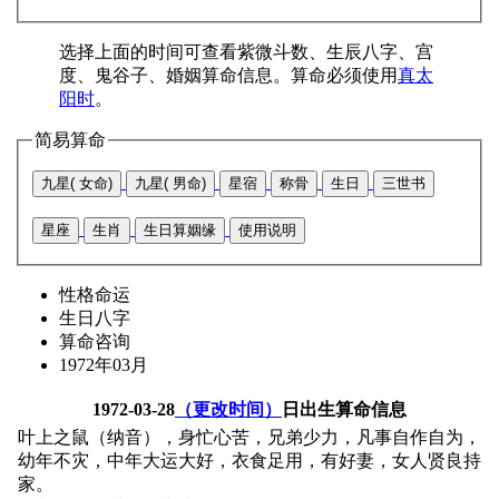
选择上面的时间可查看紫微斗数、生辰八字、宫
度、鬼谷子、婚姻算命信息。算命必须使用
真太
阳时
。
简易算命
九星( 女命)
九星( 男命)
星宿
称骨
生日
三世书
星座
生肖
生日算姻缘
使用说明
性格命运
生日八字
算命咨询
1972年03月
1972-03-28
（更改时间）
日出生算命信息
叶上之鼠（纳音），身忙心苦，兄弟少力，凡事自作自为，
幼年不灾，中年大运大好，衣食足用，有好妻，女人贤良持
家。