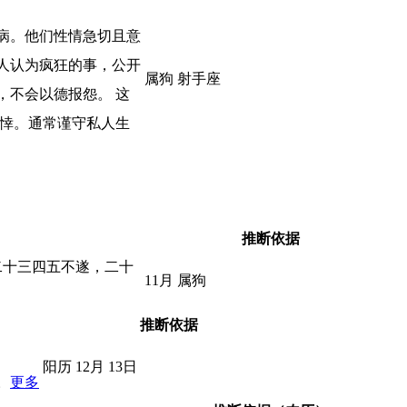
病。他们性情急切且意
人认为疯狂的事，公开
属狗 射手座
，不会以德报怨。 这
情悻。通常谨守私人生
推断依据
二十三四五不遂，二十
11月 属狗
推断依据
阳历 12月 13日
。
更多