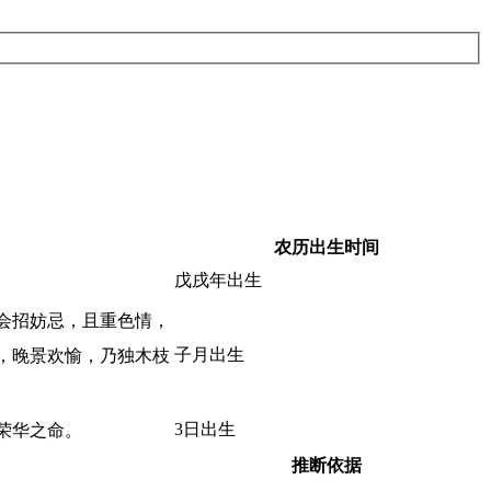
农历出生时间
戊戌年出生
会招妨忌，且重色情，
子月出生
，晚景欢愉，乃独木枝
3日出生
荣华之命。
推断依据