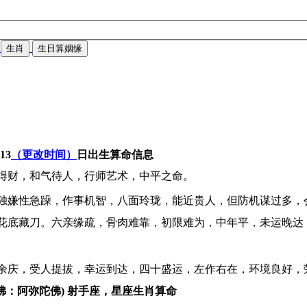
生肖
生日算姻缘
-13
（更改时间）
日出生算命信息
得财，和气待人，行师艺术，中平之命。
独嫌性急躁，作事机智，八面玲珑，能近贵人，但防机谋过多，
花底藏刀。六亲缘疏，骨肉难靠，初限难为，中年平，未运晚达
余庆，受人提拔，幸运到达，四十盛运，左作右在，环境良好，
佛：阿弥陀佛) 射手座，星座生肖算命