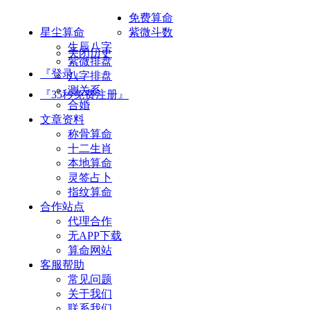
免费算命
星尘算命
紫微斗数
生辰八字
关闭历史
紫微排盘
『登录』
八字排盘
测关系
『35秒免费注册』
合婚
文章资料
称骨算命
十二生肖
本地算命
灵签占卜
指纹算命
合作站点
代理合作
无APP下载
算命网站
客服帮助
常见问题
关于我们
联系我们