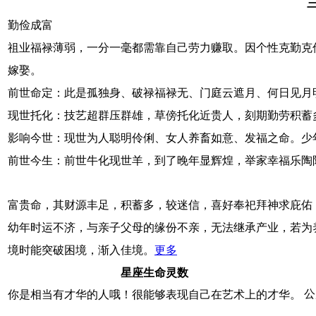
勤俭成富
祖业福禄薄弱，一分一毫都需靠自己劳力赚取。因个性克勤克
嫁娶。
前世命定：此是孤独身、破禄福禄无、门庭云遮月、何日见月
现世托化：技艺超群压群雄，草傍托化近贵人，刻期勤劳积蓄
影响今世：现世为人聪明伶俐、女人养畜如意、发福之命。少
前世今生：前世牛化现世羊，到了晚年显辉煌，举家幸福乐陶
富贵命，其财源丰足，积蓄多，较迷信，喜好奉祀拜神求庇佑
幼年时运不济，与亲子父母的缘份不亲，无法继承产业，若为
境时能突破困境，渐入佳境。
更多
星座生命灵数
公
你是相当有才华的人哦！很能够表现自己在艺术上的才华。