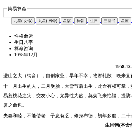
简易算命
九星( 女命)
九星( 男命)
星宿
称骨
生日
三世书
星座
性格命运
生日八字
算命咨询
1958年12月
1958-12
进山之犬（纳音），自创家业，早年不幸，物财耗散，晚来宜
十一月出生的人，二月受胎，大雪节后出生，此命有权可掌，
易惹桃花之灾，交友小心，尤异性为然，莫羡飞来艳福，提防
厦之命也。
夫妻和睦，不能偕老，子息有乏，修身布德，初年多磨，二十
生肖狗(本命