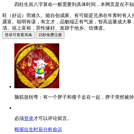
四柱生辰八字算命一般需要到具体时间，本网页是在不知
旺（好运）而难久。能自创成家。有可能是兄弟在年青时有人
露富。聪明有谋，有文才，品貌端正有气派，智高远量成大事
清。祖上富裕，异性缘好。发跡于他乡。信佛道。
脑筋急转弯：有一个胖子和瘦子走在一起，胖子突然被掉
必须
登录
才可以评论留言。
根据出生时辰分析命运