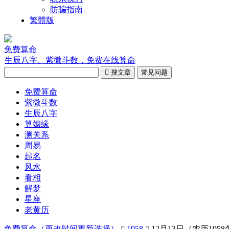
防骗指南
繁體版
免费算命
生辰八字、紫微斗数，免费在线算命

搜文章
常见问题
免费算命
紫微斗数
生辰八字
算姻缘
测关系
周易
起名
风水
看相
解梦
星座
老黄历
免费算命（
更改时间重新选择
）
1958
12月13日（农历195