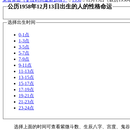


公历1958年12月13日出生的人的性格命运
选择出生时间
0-1点
1-3点
3-5点
5-7点
7-9点
9-11点
11-13点
13-15点
15-17点
17-19点
19-21点
21-23点
23-24点
选择上面的时间可查看紫微斗数、生辰八字、宫度、鬼谷