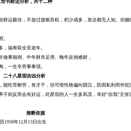
三世书财运分析，共十二种
俭财运极佳，不放过搵银良机，积少成多，发达都无人知。但姻
明。
多，福寿双全至老年。
年做事颠倒、中年财帛足用、晚年反倒难财，
陶，一生辛劳事事强。
二十八星宿吉凶分析
，能吃苦耐劳，有才干，但可惜性格偏向阴沉，防因私利而作犯
养子则反而会有好运，此星宿的人一生多风流，幸好“自我”主张
推断依据
历1958年12月13日出生