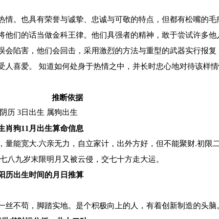
热情。也具有荣誉与诚挚、忠诚与可敬的特点，但都有松嘴的毛
将他们的话当做金科王律。他们具强者的精神，敢于尝试许多他
误会陷害，他们会回击，采用激烈的方法与重型的武器实行报复
受人喜爱。 知道如何处身于热情之中，并长时忠心地对待该样
推断依据
阴历 3日出生 属狗出生
生肖狗11月出生算命信息
，量能宽大.六亲无力，自立家计，出外方好，但不能聚财.初限
六七八九岁末限明月又被云侵，交七十方走大运。
阳历出生时间的月日推算
一丝不苟，脚踏实地。是个积极向上的人，有着创新制造的头脑