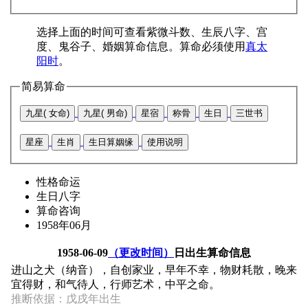
选择上面的时间可查看紫微斗数、生辰八字、宫
度、鬼谷子、婚姻算命信息。算命必须使用
真太
阳时
。
简易算命
九星( 女命)
九星( 男命)
星宿
称骨
生日
三世书
星座
生肖
生日算姻缘
使用说明
性格命运
生日八字
算命咨询
1958年06月
1958-06-09
（更改时间）
日出生算命信息
进山之犬（纳音），自创家业，早年不幸，物财耗散，晚来
宜得财，和气待人，行师艺术，中平之命。
推断依据：戊戌年出生