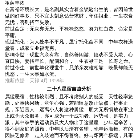
祖荫丰浓
在富裕环境长大，是名副其实含着金锁匙出生的，皆因前世
做的好事多。只不宜太刻意钻营求财，守住祖业，一生衣食
无忧，否则招至失败。
前世命定：无灾亦无患、平禄禄悠悠、努力枉白费、命定是
平庸。
现世托化：为人处事不平凡，屋宇托化命不同，中年衣禄潇
堂春，成家立业福无穷。
影响今世：现世六亲有靠，自然善闲游、嬉戏不受人欺、心
直口快。妻招年长、配偶和合，一生衣禄丰足，长寿之命。
前世今生：前世羊化现世牛，兄弟亲友难相靠，晚景却能无
忧愁，一生大事如水流。
推断依据：天禄 4月 1958年
二十八星宿吉凶分析
属猛恶宿，性格较刚烈，且不考虑别人的感受，天性轻率急
躁，处事快果断，竞争心强，若能留意改正缺点，行事正
规，亲近贵人，远离小人将这种勇猛、胆大无所惧放在事业
上或为大众服务，亦可成为一个成功者。运势强，是实力
派，其中拳手的运动员及大人物出于这星座，少年运辛苦，
得不到家庭的照顾，中年以后渐有名望，晚年运顺畅。有的
因缺乏修养，走入歧途而不得善终。好与坏两个极端，凡事