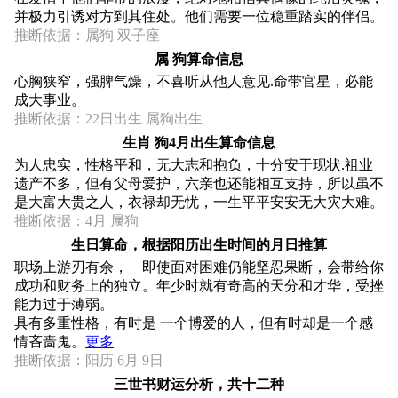
并极力引诱对方到其住处。他们需要一位稳重踏实的伴侣。
推断依据：属狗 双子座
属 狗算命信息
心胸狭窄，强脾气燥，不喜听从他人意见.命带官星，必能
成大事业。
推断依据：22日出生 属狗出生
生肖 狗4月出生算命信息
为人忠实，性格平和，无大志和抱负，十分安于现状.祖业
遗产不多，但有父母爱护，六亲也还能相互支持，所以虽不
是大富大贵之人，衣禄却无忧，一生平平安安无大灾大难。
推断依据：4月 属狗
生日算命，根据阳历出生时间的月日推算
职场上游刃有余， 即使面对困难仍能坚忍果断，会带给你
成功和财务上的独立。年少时就有奇高的天分和才华，受挫
能力过于薄弱。
具有多重性格，有时是 一个博爱的人，但有时却是一个感
情吝啬鬼。
更多
推断依据：阳历 6月 9日
三世书财运分析，共十二种