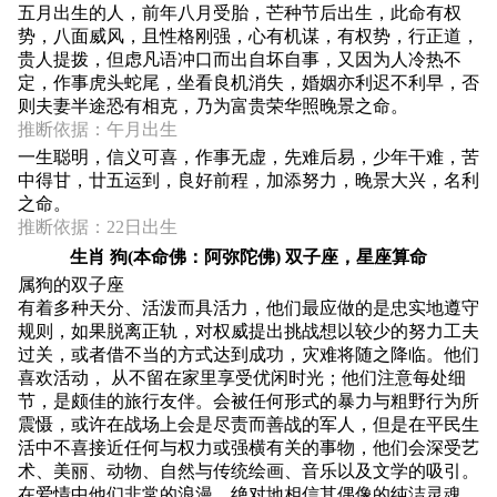
五月出生的人，前年八月受胎，芒种节后出生，此命有权
势，八面威风，且性格刚强，心有机谋，有权势，行正道，
贵人提拨，但虑凡语冲口而出自坏自事，又因为人冷热不
定，作事虎头蛇尾，坐看良机消失，婚姻亦利迟不利早，否
则夫妻半途恐有相克，乃为富贵荣华照晚景之命。
推断依据：午月出生
一生聪明，信义可喜，作事无虚，先难后易，少年干难，苦
中得甘，廿五运到，良好前程，加添努力，晚景大兴，名利
之命。
推断依据：22日出生
生肖 狗(本命佛：阿弥陀佛) 双子座，星座算命
属狗的双子座
有着多种天分、活泼而具活力，他们最应做的是忠实地遵守
规则，如果脱离正轨，对权威提出挑战想以较少的努力工夫
过关，或者借不当的方式达到成功，灾难将随之降临。他们
喜欢活动， 从不留在家里享受优闲时光；他们注意每处细
节，是颇佳的旅行友伴。会被任何形式的暴力与粗野行为所
震慑，或许在战场上会是尽责而善战的军人，但是在平民生
活中不喜接近任何与权力或强横有关的事物，他们会深受艺
术、美丽、动物、自然与传统绘画、音乐以及文学的吸引。
在爱情中他们非常的浪漫，绝对地相信其偶像的纯洁灵魂，