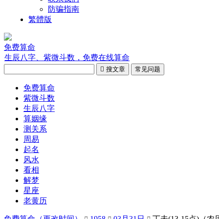
防骗指南
繁體版
免费算命
生辰八字、紫微斗数，免费在线算命

搜文章
常见问题
免费算命
紫微斗数
生辰八字
算姻缘
测关系
周易
起名
风水
看相
解梦
星座
老黄历
免费算命（更改时间）
1958
03月31日
丁未(13-15点)（农