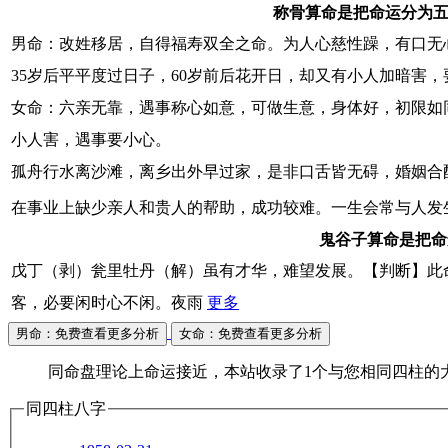
称骨算命是把命运分为五
男命：改姓移居，自得福寿双全之命。为人心慈性躁，有口无
35岁后平平度过日子，60岁前后花开日，却又有小人加暗害
女命：六亲无靠，遇事称心如意，可做生意，身体好，初限如同败
小人害，遇事要小心。
孤舟行水离沙滩，离乡出外早过家，是非口舌皆无碍，婚姻合
在事业上缺少亲人和贵人的帮助，成功较难。一生会常与人发
鬼谷子算命是把命
戊丁（剥）瓮里牡丹（解）虽有才华，难望发展。【判断】此
客，必要闲时心不闲。夜雨
更多
男命：免费查看更多分析
女命：免费查看更多分析
同命盘理论上命运接近，本站收录了1个与您相同四柱的
同四柱八字