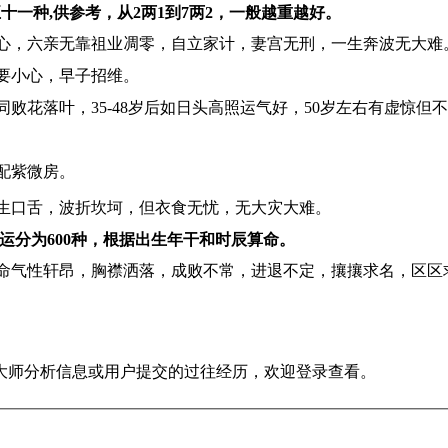
十一种,供参考，从2两1到7两2，一般越重越好。
心，六亲无靠祖业凋零，自立家计，妻宫无刑，一生奔波无大难
，要小心，早子招维。
花落叶，35-48岁后如日头高照运气好，50岁左右有虚惊但不
配紫微房。
生口舌，波折坎坷，但衣食无忧，无大灾大难。
运分为600种，根据出生年干和时辰算命。
命气性轩昂，胸襟洒落，成败不常，进退不定，攘攘求名，区区
大师分析信息或用户提交的过往经历，欢迎登录查看。