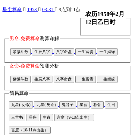
星尘算命

1958

03-31

9点到11点
农历1958年2月
12日乙巳时
男命-免费算命
测算详解
紫微斗数
生辰八字
八字命盘
一生富贵
一生姻缘
女命-免费算命
预测分析
紫微斗数
生辰八字
八字命盘
一生富贵
一生姻缘
简易算命
九星( 女命)
九星( 男命)
鬼谷子
星宿
称骨
生日
三世书
星座
生肖
宫度（9-10点出生）
宫度（10-11点出生）