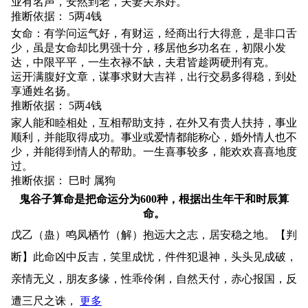
业有名声，安然到老，夫妻关系好。
推断依据： 5两4钱
女命：有学问运气好，有财运，经商出行大得意，是非口舌
少，虽是女命却比男强十分，移居他乡功名在，初限小发
达，中限平平，一生衣禄不缺，夫君皆趁两硬刑有克。
运开满腹好文章，谋事求财大吉祥，出行交易多得稳，到处
享通姓名扬。
推断依据： 5两4钱
家人能和睦相处，互相帮助支持，在外又有贵人扶持，事业
顺利，并能取得成功。事业或爱情都能称心，婚外情人也不
少，并能得到情人的帮助。一生喜事较多，能欢欢喜喜地度
过。
推断依据： 巳时 属狗
鬼谷子算命是把命运分为600种，根据出生年干和时辰算
命。
戊乙（蛊）鸣凤栖竹（解）抱远大之志，居安稳之地。【判
断】此命凶中反吉，笑里成忧，件件犯退神，头头见成破，
亲情无义，朋友多缘，性乖伶俐，自然天付，赤心报国，反
遭三尺之诛，
更多