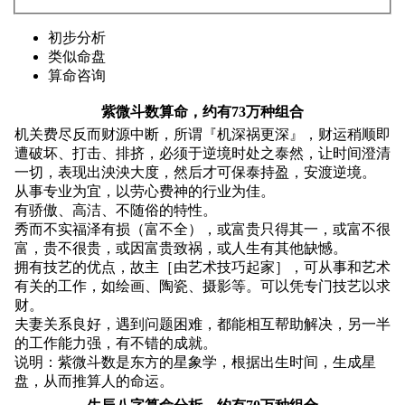
初步分析
类似命盘
算命咨询
紫微斗数算命，约有73万种组合
机关费尽反而财源中断，所谓『机深祸更深』，财运稍顺即
遭破坏、打击、排挤，必须于逆境时处之泰然，让时间澄清
一切，表现出泱泱大度，然后才可保泰持盈，安渡逆境。
从事专业为宜，以劳心费神的行业为佳。
有骄傲、高洁、不随俗的特性。
秀而不实福泽有损（富不全），或富贵只得其一，或富不很
富，贵不很贵，或因富贵致祸，或人生有其他缺憾。
拥有技艺的优点，故主［由艺术技巧起家］，可从事和艺术
有关的工作，如绘画、陶瓷、摄影等。可以凭专门技艺以求
财。
夫妻关系良好，遇到问题困难，都能相互帮助解决，另一半
的工作能力强，有不错的成就。
说明：紫微斗数是东方的星象学，根据出生时间，生成星
盘，从而推算人的命运。