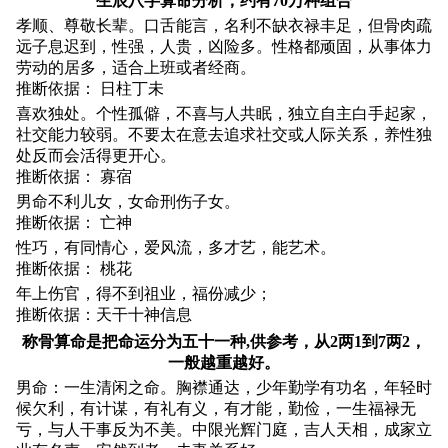
生辰八字算命分析，约有70万种组合
孝顺、尊敬长辈。口舌能言，名利不缺衣禄丰足，但骨肉疏
远子息迟到，性强，人贵，凶险多。性格都顽固，从事体力
劳动的居多，适合上班或者经商。
推断依据： 日柱丁未
喜欢独处。个性孤僻，不喜与人共眠，独立自主白手起家，
社交能力较弱。不要太在意去追求社交或人际关系，养性独
处反而会活得更开心。
推断依据： 寡宿
男命不利儿女，女命刑伤子女。
推断依据： 亡神
性巧，有同情心，爱风流，多才艺，能艺术。
推断依据： 桃花
年上伤官，得不到祖业，福份减少；
推断依据：天干十神信息
称骨算命是把命运分为五十一种,供参考，从2两1到7两2，
一般越重越好。
男命：一生清闲之命。胸襟通达，少年勤学有功名，年轻时
候欠利，有计谋，有礼有义，有才能，勤俭，一生福禄无
亏，与人干事反为不美。中限光辉门庭，吉人天相，成家立