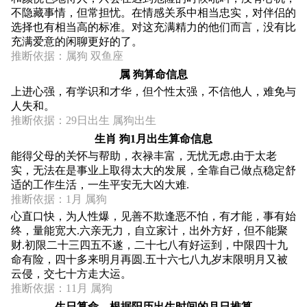
不隐藏事情，但常担忧。在情感关系中相当忠实，对伴侣的
选择也有相当高的标准。对这充满精力的他们而言，没有比
充满爱意的闲聊更好的了。
推断依据：属狗 双鱼座
属 狗算命信息
上进心强，有学识和才华，但个性太强，不信他人，难免与
人失和。
推断依据：29日出生 属狗出生
生肖 狗1月出生算命信息
能得父母的关怀与帮助，衣禄丰富，无忧无虑.由于太老
实，无法在是事业上取得太大的发展，全靠自己做点稳定舒
适的工作生活，一生平安无大凶大难.
推断依据：1月 属狗
心直口快，为人性爆，见善不欺逢恶不怕，有才能，事有始
终，量能宽大.六亲无力，自立家计，出外方好，但不能聚
财.初限二十三四五不遂，二十七八有好运到，中限四十九
命有险，四十多来明月再圆.五十六七八九岁末限明月又被
云侵，交七十方走大运。
推断依据：11月 属狗
生日算命，根据阳历出生时间的月日推算