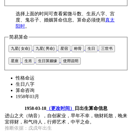
选择上面的时间可查看紫微斗数、生辰八字、宫
度、鬼谷子、婚姻算命信息。算命必须使用
真太
阳时
。
简易算命
九星( 女命)
九星( 男命)
星宿
称骨
生日
三世书
星座
生肖
生日算姻缘
使用说明
性格命运
生日八字
算命咨询
1958年03月
1958-03-18
（更改时间）
日出生算命信息
进山之犬（纳音），自创家业，早年不幸，物财耗散，晚来
宜得财，和气待人，行师艺术，中平之命。
推断依据：戊戌年出生