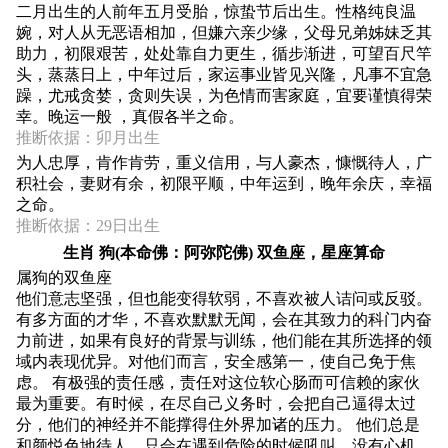
二月出生的人前年五月受胎，惊蛰节后出生。性格纯良温
婉，对人从无恶语相加，但嫌六亲少缘，父母兄弟姊妹乏其
助力，初限艰苦，处处靠自力更生，循步渐进，可望百尺竿
头，蒸蒸日上，中年过后，家运事业皆见兴隆，凡事不宜急
躁，尤戒贪婪，贪则失误，为色情而害家庭，宜要谨慎得荣
幸。晚运一般 ，真假各半之命。
推断依据：卯月出生
为人忠厚，肯作肯劳，重义信用，与人豪杰，慷慨待人，广
积社会，妻财有余，初限平顺，中年运到，晚年余庆，幸福
之命。
推断依据：29日出生
生肖 狗(本命佛：阿弥陀佛) 双鱼座，星座算命
属狗的双鱼座
他们意志坚强，但也能变得软弱，不喜欢被人诘问或反驳。
有多方面的才华，不喜欢默默无闻，会在其致力的科门内奋
力前进，如果有良好的背景与训练，他们能在其所选择的领
域内表现优异。对他们而言，安全感第一，使自己免于焦
虑。 有极强的责任感，责任对这位软心肠而可信赖的家伙
最为重要。有时候，在尽自己义务时，会把自己逼得太过
分，他们的神经并不能撑得住外界加诸的压力。 他们总是
和颜悦色地待人，只会在遇到危险的时候吼叫，没有心机，