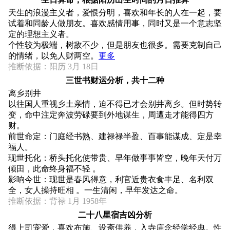
天生的浪漫主义者，爱恨分明，喜欢和年长的人在一起，要
试着和同龄人做朋友。喜欢感情用事，同时又是一个意志坚
定的理想主义者。
个性较为极端，树敌不少，但是朋友也很多。需要克制自己
的情绪，以免人财两空。
更多
推断依据：阳历 3月 18日
三世书财运分析，共十二种
离乡别井
以往国人重视乡土亲情，迫不得已才会别井离乡。但时势转
变，命中注定奔波劳碌要到外地谋生，周遭走才能得四方
财。
前世命定：门庭经书熟、建禄禄半盈、百事能谋成、定是幸
福人。
现世托化：桥头托化使带贵、早年做事事皆空，晚年天付万
倾田，此命终身福不轻 。
影响今世：现世是春风得意，利官近贵衣食丰足、名利双
全，女人操持旺相 。一生清闲，早年发达之命。
推断依据：背禄 1月 1958年
二十八星宿吉凶分析
得上司宠爱，喜欢布施、设斋供养，入寺庙念经学经典。性