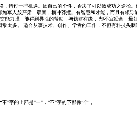
性格，错过一些机遇。因自己的个性，否决了可以致成功之途径。
却如军人般严肃、顽固，横冲莽撞。有智慧和才能，而且有领导能
社交能力强，能得到异性的帮助，与钱财有缘， 却不宜经商，最
树敌太多。 适合从事技术、创作、学者的工作，不但有科技头脑
”字的上部是“一”，“不”字的下部像“个”。