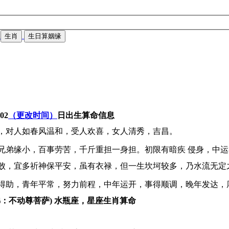
生肖
生日算姻缘
-02
（更改时间）
日出生算命信息
，对人如春风温和，受人欢喜，女人清秀，吉昌。
兄弟缘小，百事劳苦，千斤重担一身担。初限有暗疾 侵身，中
败，宜多祈神保平安，虽有衣禄，但一生坎坷较多，乃水流无定
得助，青年平常，努力前程，中年运开，事得顺调，晚年发达，
佛：不动尊菩萨) 水瓶座，星座生肖算命