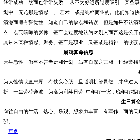
经常成功，然而也常常失败， 从不为好运所过度吸引，某些
划中，无论那是情感上、 艺术上或是纯粹商业的。他们知道
清澈而顺有警觉性，知道自己的缺点和错误，但是如果不认清
衣，点亮暗晦的影像，甚至会过度地认为对别人而言这是公开
其带来某种情感、财务、甚至是职业上又甚或是精神上的收获
属鸡算命信息
天生急性，做事不善考虑和计划，虽有自然之吉相，也经常招
为人性情耿直忠厚，有侠义心肠，且聪明机智灵敏，才华过人
折，一生劳碌奔波，为名为利终日劳. 中年有一灾，晚年有福有
生日算
向往自由的生活，热心、乐观。想象力丰富，有写作上面的天
强。
更多