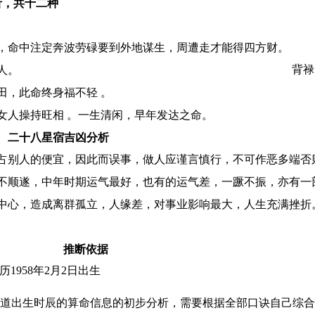
析，共十二种
，命中注定奔波劳碌要到外地谋生，周遭走才能得四方财。
背禄 
人。
田，此命终身福不轻 。
女人操持旺相 。一生清闲，早年发达之命。
二十八星宿吉凶分析
占别人的便宜，因此而误事，做人应谨言慎行，不可作恶多端否
不顺遂，中年时期运气最好，也有的运气差，一蹶不振，亦有一
中心，造成离群孤立，人缘差，对事业影响最大，人生充满挫折
推断依据
历1958年2月2日出生
道出生时辰的算命信息的初步分析，需要根据全部口诀自己综合