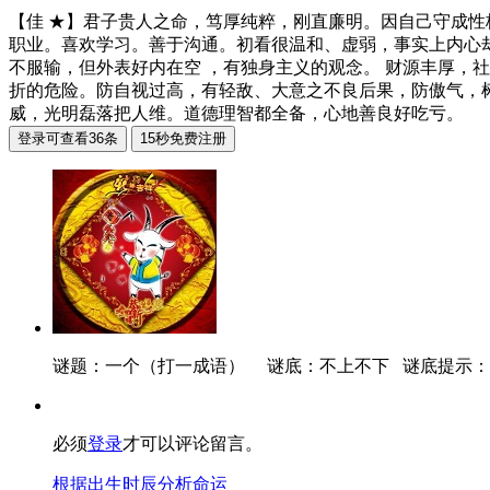
【佳 ★】君子贵人之命，笃厚纯粹，刚直廉明。因自己守成
职业。喜欢学习。善于沟通。初看很温和、虚弱，事实上内心
不服输，但外表好内在空 ，有独身主义的观念。 财源丰厚，
折的危险。防自视过高，有轻敌、大意之不良后果，防傲气，
威，光明磊落把人维。道德理智都全备，心地善良好吃亏。
谜题：一个（打一成语） 谜底：不上不下 谜底提示：“不
必须
登录
才可以评论留言。
根据出生时辰分析命运