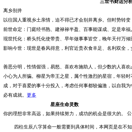
三世书财运分
离乡别井
以往国人重视乡土亲情，迫不得已才会别井离乡。但时势转变
前世命定：门庭经书熟、建禄禄半盈、百事能谋成、定是幸福
现世托化：桥头托化使带贵、早年做事事皆空，晚年天付万倾
影响今世：现世是春风得意，利官近贵衣食丰足、名利双全，
善恶分明，性情倔强，易怒、喜欢布施助人，但少数的人喜欢
小心为人所骗。柳星为帝王之星，属个性激烈的星宿，年轻时
成，对于喜爱的事十分投入，考虑任何事都较偏激，以自我为
必有成就。
更多
星座生命灵数
公
你的理想非常高远，如果持续努力，成功的机会是很大的。
四柱生辰八字算命一般需要到具体时间，本网页是在不知