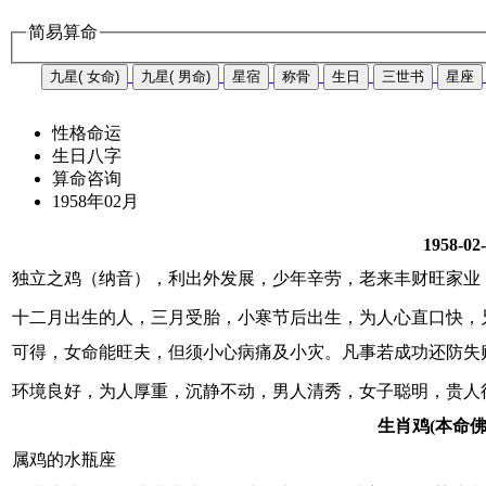
简易算命
九星( 女命)
九星( 男命)
星宿
称骨
生日
三世书
星座
性格命运
生日八字
算命咨询
1958年02月
1958-02
独立之鸡（纳音），利出外发展，少年辛劳，老来丰财旺家业
十二月出生的人，三月受胎，小寒节后出生，为人心直口快，
可得，女命能旺夫，但须小心病痛及小灾。凡事若成功还防失
环境良好，为人厚重，沉静不动，男人清秀，女子聪明，贵人
生肖鸡(本命
属鸡的水瓶座