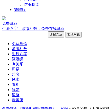
防骗指南
繁體版
免费算命
生辰八字、紫微斗数，免费在线算命

搜文章
常见问题
免费算命
紫微斗数
生辰八字
算姻缘
测关系
周易
起名
风水
看相
解梦
星座
老黄历
免费算命（
更改时间重新选择
）
1958
02月02日（农历195