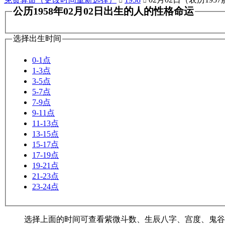


公历1958年02月02日出生的人的性格命运
选择出生时间
0-1点
1-3点
3-5点
5-7点
7-9点
9-11点
11-13点
13-15点
15-17点
17-19点
19-21点
21-23点
23-24点
选择上面的时间可查看紫微斗数、生辰八字、宫度、鬼谷