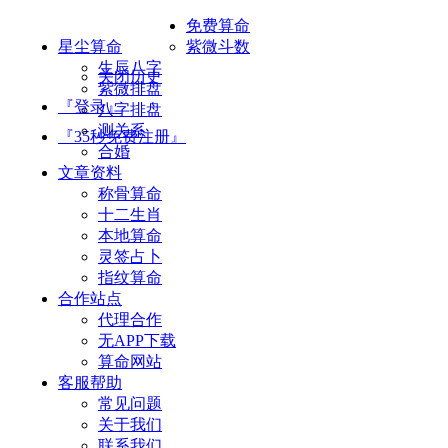
免费算命
星尘算命
紫微斗数
生辰八字
关闭历史
紫微排盘
『登录』
八字排盘
测关系
『35秒免费注册』
合婚
文章资料
称骨算命
十二生肖
本地算命
灵签占卜
指纹算命
合作站点
代理合作
无APP下载
算命网站
客服帮助
常见问题
关于我们
联系我们