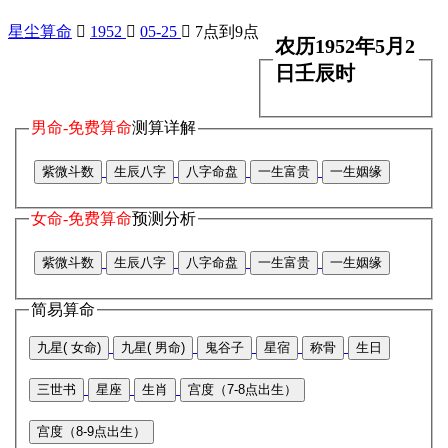
星尘算命

1952

05-25

7点到9点
农历1952年5月2
日壬辰时
男命-免费算命
测算详解
紫微斗数
生辰八字
八字命盘
一生富贵
一生姻缘
女命-免费算命
预测分析
紫微斗数
生辰八字
八字命盘
一生富贵
一生姻缘
简易算命
九星( 女命)
九星( 男命)
鬼谷子
星宿
称骨
生日
三世书
星座
生肖
宫度（7-8点出生）
宫度（8-9点出生）