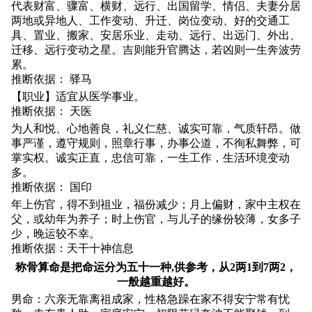
代表财富、骤富、横财、远行、出国留学、情侣、夫妻分居
两地或异地人、工作变动、升迁、岗位变动、好的交通工
具、置业、搬家、安居乐业、走动、远行、出远门、外出、
迁移、远行变动之星。吉则能升官腾达，若凶则一生奔波劳
累。
推断依据： 驿马
【职业】适宜从医学事业。
推断依据： 天医
为人和悦、心地善良，礼义仁慈、诚实可靠，气质轩昂。做
事严谨，遵守规则，照章行事，办事公道，不徇私舞弊，可
掌实权。诚实正直，忠信可靠，一生工作，生活环境变动
多。
推断依据： 国印
年上伤官，得不到祖业，福份减少；月上偏财，家中主权在
父，或幼年为养子；时上伤官，与儿子的缘份较薄，女多子
少，晚运较不幸。
推断依据：天干十神信息
称骨算命是把命运分为五十一种,供参考，从2两1到7两2，
一般越重越好。
男命：六亲无靠离祖成家，性格急躁在家不得安宁常有忧