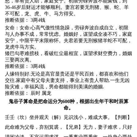
愁，幸有贵人助，家庭安宁。初限劳碌奔波不能聚钱，到
36-46岁后财运才能够顺利。妻宫若要无刑猪、猴、蛇、羊
不可配，龙、虎、牛、马方得安。
推断依据： 3两4钱
女命：女命:心高气傲性情急躁，劳碌奔波自成自立，初限
与人办事不成，常常忧虑。婚姻好，谋望成全凑不巧，家庭
安宁，中限平平末限称怀。夫君若要无刑猴猪羊蛇不可配，
龙虎牛马方实。
矮巴勾枣难捞枝，看破红尘最相宜，谋望求财空费力，婚姻
三娶两次离。
推断依据： 3两4钱
人缘特别好.无论是高官显贵还是平民百姓，都喜欢和他们
交往.家庭中有父母夫妻支持，事业上有贵人帮助.一生无凶
险灾难，幸福风流，男命都能得到美满的婚姻.
推断依据： 辰时 属龙
鬼谷子算命是把命运分为600种，根据出生年干和时辰算
命。
壬壬（坎）坐井观天（解）见识浅小，难成大事。【判断】
此命难为父母，弃别箕裘，【兄弟】无力，妻子难求，只好
清闲冷淡，不宜运用求谋，一番事业两番收，一处身心两处