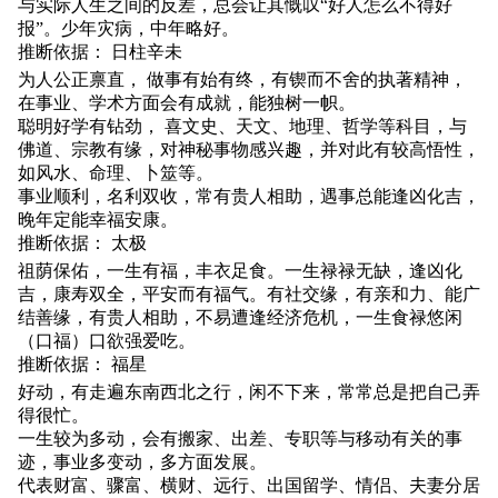
与实际人生之间的反差，总会让其慨叹“好人怎么不得好
报”。少年灾病，中年略好。
推断依据： 日柱辛未
为人公正禀直， 做事有始有终，有锲而不舍的执著精神，
在事业、学术方面会有成就，能独树一帜。
聪明好学有钻劲， 喜文史、天文、地理、哲学等科目，与
佛道、宗教有缘，对神秘事物感兴趣，并对此有较高悟性，
如风水、命理、卜筮等。
事业顺利，名利双收，常有贵人相助，遇事总能逢凶化吉，
晚年定能幸福安康。
推断依据： 太极
祖荫保佑，一生有福，丰衣足食。一生禄禄无缺，逢凶化
吉，康寿双全，平安而有福气。有社交缘，有亲和力、能广
结善缘，有贵人相助，不易遭逢经济危机，一生食禄悠闲
（口福）口欲强爱吃。
推断依据： 福星
好动，有走遍东南西北之行，闲不下来，常常总是把自己弄
得很忙。
一生较为多动，会有搬家、出差、专职等与移动有关的事
迹，事业多变动，多方面发展。
代表财富、骤富、横财、远行、出国留学、情侣、夫妻分居