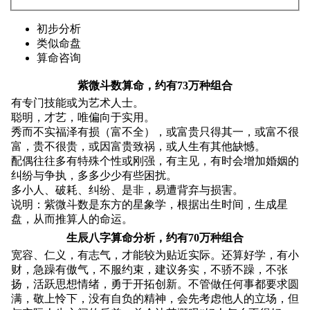
初步分析
类似命盘
算命咨询
紫微斗数算命，约有73万种组合
有专门技能或为艺术人士。
聪明，才艺，唯偏向于实用。
秀而不实福泽有损（富不全），或富贵只得其一，或富不很
富，贵不很贵，或因富贵致祸，或人生有其他缺憾。
配偶往往多有特殊个性或刚强，有主见，有时会增加婚姻的
纠纷与争执，多多少少有些困扰。
多小人、破耗、纠纷、是非，易遭背弃与损害。
说明：紫微斗数是东方的星象学，根据出生时间，生成星
盘，从而推算人的命运。
生辰八字算命分析，约有70万种组合
宽容、仁义，有志气，才能较为贴近实际。还算好学，有小
财，急躁有傲气，不服约束，建议务实，不骄不躁，不张
扬，活跃思想情绪，勇于开拓创新。不管做任何事都要求圆
满，敬上怜下，没有自负的精神，会先考虑他人的立场，但