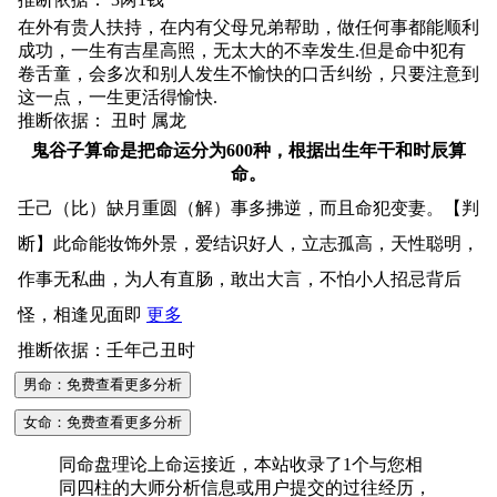
在外有贵人扶持，在内有父母兄弟帮助，做任何事都能顺利
成功，一生有吉星高照，无太大的不幸发生.但是命中犯有
卷舌童，会多次和别人发生不愉快的口舌纠纷，只要注意到
这一点，一生更活得愉快.
推断依据： 丑时 属龙
鬼谷子算命是把命运分为600种，根据出生年干和时辰算
命。
壬己（比）缺月重圆（解）事多拂逆，而且命犯变妻。【判
断】此命能妆饰外景，爱结识好人，立志孤高，天性聪明，
作事无私曲，为人有直肠，敢出大言，不怕小人招忌背后
怪，相逢见面即
更多
推断依据：壬年己丑时
男命：免费查看更多分析
女命：免费查看更多分析
同命盘理论上命运接近，本站收录了1个与您相
同四柱的大师分析信息或用户提交的过往经历，