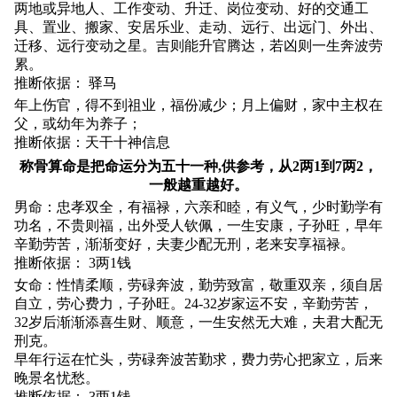
两地或异地人、工作变动、升迁、岗位变动、好的交通工
具、置业、搬家、安居乐业、走动、远行、出远门、外出、
迁移、远行变动之星。吉则能升官腾达，若凶则一生奔波劳
累。
推断依据： 驿马
年上伤官，得不到祖业，福份减少；月上偏财，家中主权在
父，或幼年为养子；
推断依据：天干十神信息
称骨算命是把命运分为五十一种,供参考，从2两1到7两2，
一般越重越好。
男命：忠孝双全，有福禄，六亲和睦，有义气，少时勤学有
功名，不贵则福，出外受人钦佩，一生安康，子孙旺，早年
辛勤劳苦，渐渐变好，夫妻少配无刑，老来安享福禄。
推断依据： 3两1钱
女命：性情柔顺，劳碌奔波，勤劳致富，敬重双亲，须自居
自立，劳心费力，子孙旺。24-32岁家运不安，辛勤劳苦，
32岁后渐渐添喜生财、顺意，一生安然无大难，夫君大配无
刑克。
早年行运在忙头，劳碌奔波苦勤求，费力劳心把家立，后来
晚景名忧愁。
推断依据： 3两1钱