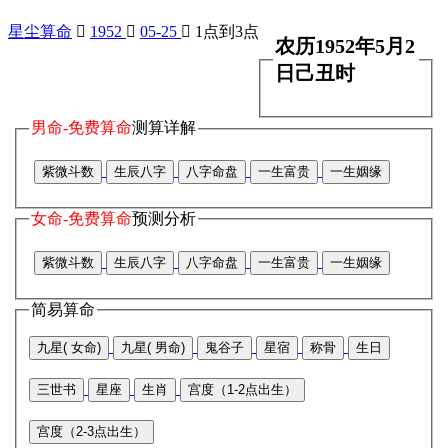
星尘算命

1952

05-25

1点到3点
农历1952年5月2
日己丑时
男命-免费算命
测算详解
紫微斗数
生辰八字
八字命盘
一生富贵
一生姻缘
女命-免费算命
预测分析
紫微斗数
生辰八字
八字命盘
一生富贵
一生姻缘
简易算命
九星( 女命)
九星( 男命)
鬼谷子
星宿
称骨
生日
三世书
星座
生肖
宫度（1-2点出生）
宫度（2-3点出生）