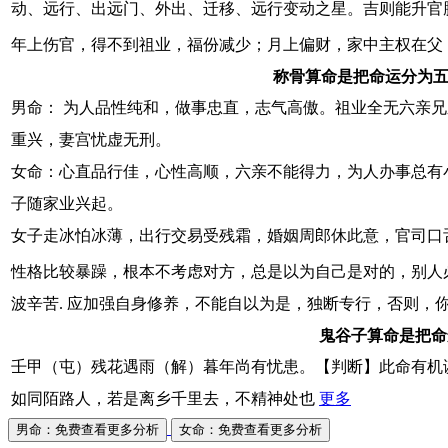
动、远行、出远门、外出、迁移、远行变动之星。吉则能升官
年上伤官，得不到祖业，福份减少；月上偏财，家中主权在父
称骨算命是把命运分为五
男命： 为人品性纯和，做事忠直，志气高傲。祖业全无六亲兄
重兴，妻宫忧虚无刑。
女命：心直品行佳，心性高顺，六亲不能得力，为人办事总有小
子随家业兴起。
女子走冰怕冰薄，出行交易受残霜，婚姻周郎休此意，官司口
性格比较暴躁，根本不考虑对方，总是以为自己是对的，别人
波辛苦. 应加强自身修养，不能自以为是，独断专行，否则，你
鬼谷子算命是把命
壬甲（屯）残花遇雨（解）暮年尚有忧患。【判断】此命有机
如同陌路人，若是离乡千里去，不精神处也
更多
男命：免费查看更多分析
女命：免费查看更多分析