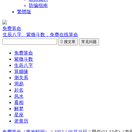
防骗指南
繁體版
免费算命
生辰八字、紫微斗数，免费在线算命

搜文章
常见问题
免费算命
紫微斗数
生辰八字
算姻缘
测关系
周易
起名
风水
看相
解梦
星座
老黄历
免费算命（更改时间）
1952
05月25日
甲午(11-13点)（农