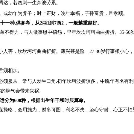
腾达，若凶则一生奔波劳累。
，或幼年为养子；时上正财，晚年幸福，子孙富贵，且孝顺。
十一种,供参考，从2两1到7两2，一般越重越好。
弟不得力，与人做事恩中招怨，早年坎坎坷坷曲曲折折。35-50
人害，坎坎坷坷曲曲折折。薄兴甚是险，27-30岁行事须小心，
舌须相加。
必须服从，常与人发生口角.初年坎坷波折较多，中晚年有名有利
的脾气会带来灾祸.
运分为600种，根据出生年干和时辰算命。
谋操略，会用施为，财帛可图，利名不失，坚心守耐，心正不怕