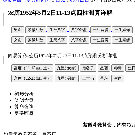



农历1952年5月2日11-13点四柱测算详解
男命
紫微斗数
生辰八字
八字命盘
一生富贵
一生姻缘
女命
紫微斗数
生辰八字
八字命盘
一生富贵
一生姻缘
简易算命-公历1952年05月25日11-13点预测分析详批
宫度（11-12点出生）
九星( 女命)
鬼谷子
星宿
称骨
生
宫度（12-13点出生）
九星( 男命)
三世书
星座
生肖
初步分析
类似命盘
算命咨询
更换时辰
紫微斗数算命，约有73
如后天教养不善，易不正。