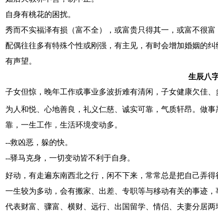
自身有桃花的困扰。
秀而不实福泽有损（富不全），或富贵只得其一，或富不很富
配偶往往多有特殊个性或刚强，有主见，有时会增加婚姻的纠
有声望。
生辰八字
子女但惊，晚年工作或事业多波折难有清闲，子女健康欠佳、
为人和悦、心地善良，礼义仁慈、诚实可靠，气质轩昂。做事
靠，一生工作，生活环境变动多。
--救凶恶，躲的快。
--驿马克身，一切变动皆不利于自身。
好动，有走遍东南西北之行，闲不下来，常常总是把自己弄得
一生较为多动，会有搬家、出差、专职等与移动有关的事迹，
代表财富、骤富、横财、远行、出国留学、情侣、夫妻分居两