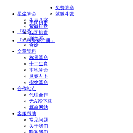
免费算命
星尘算命
紫微斗数
生辰八字
关闭历史
紫微排盘
『登录』
八字排盘
测关系
『35秒免费注册』
合婚
文章资料
称骨算命
十二生肖
本地算命
灵签占卜
指纹算命
合作站点
代理合作
无APP下载
算命网站
客服帮助
常见问题
关于我们
联系我们