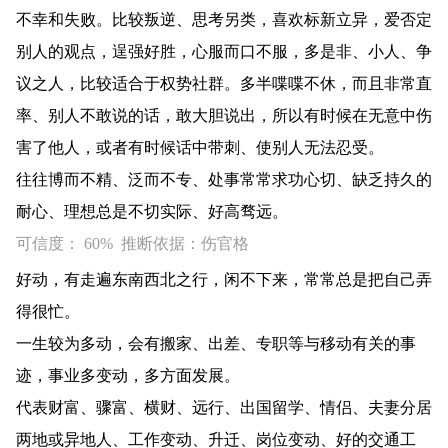
不幸和失败。比较叛逆、思考另类，喜欢标新立异，爱否定
别人的观点，逞强好胜，心服而口不服，多是非、小人、争
议之人，比较适合于权势社群。多半喋喋不休，而且非常直
率、别人不敢说的话，敢大胆说出，所以有时候在无意中伤
害了他人，或者有时候话中带刺、使别人无法忍受。
往往博而不精、泛而不专、处事常常求功心切、缺乏持久的
耐心、理想总是不切实际、好高骛远。
可信度： 60% 推断依据：伤官格
好动，有走遍东南西北之行，闲不下来，常常总是把自己弄
得很忙。
一生较为多动，会有搬家、出差、专职等与移动有关的事
迹，事业多变动，多方面发展。
代表财富、骤富、横财、远行、出国留学、情侣、夫妻分居
两地或异地人、工作变动、升迁、岗位变动、好的交通工