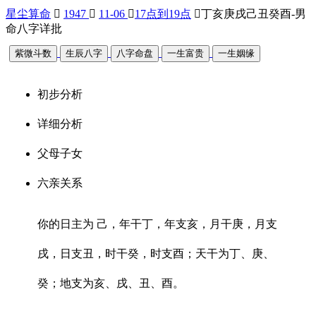
星尘算命

1947

11-06

17点到19点

丁亥庚戌己丑癸酉-男
命八字详批
紫微斗数
生辰八字
八字命盘
一生富贵
一生姻缘
初步分析
详细分析
父母子女
六亲关系
你的日主为 己，年干丁，年支亥，月干庚，月支
戌，日支丑，时干癸，时支酉；天干为丁、庚、
癸；地支为亥、戌、丑、酉。