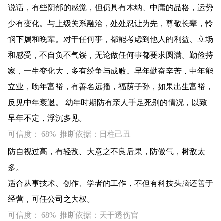
说话，有些阴郁的感觉，但仍具有木纳、中庸的品格，运势
少有变化。与上级关系融洽，处处忍让为先，尊敬长辈，怜
悯下属和晚辈。对于任何事，都能考虑到他人的利益、立场
和感受，不自负不气馁，无论做任何事都要求圆满。勤俭持
家，一生变化大，多有纷争与成败。早年勤奋辛苦，中年能
立业，晚年富裕，有善名远播，福荫子孙，如果出生富裕，
反见中年衰退。 幼年时期防有亲人手足死别的情况，以致
早年不定，浮沉多见。
可信度： 68% 推断依据：日柱己丑
防自视过高，有轻敌、大意之不良后果，防傲气，树敌太
多。
适合从事技术、创作、学者的工作，不但有科技头脑还善于
经营，可任公司之大权。
可信度： 68% 推断依据：天干透伤官