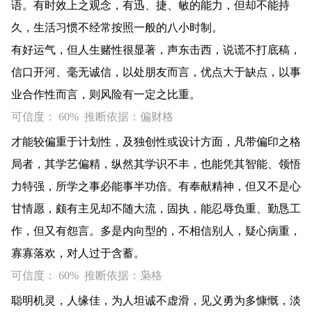
语。有时效上之观念，有迅、捷、敏的能力，但却不能持
久，生活习惯不经常按照一般的八小时制。
有好运气，但人生赌性很显著，声东击西，说谎不打底稿，
信口开河、毫无诚信，以处朋友而言，优点大于缺点，以事
业合作性而言，则风险有一定之比重。
可信度： 60% 推断依据：偏财格
才能较偏重于计划性，及独创性或设计方面，凡带偏印之格
局者，其学艺偏精，纵然其学识不丰，也能凭其智能、领悟
力特强，所学之事必能事半功倍。有奉献精神，但又不是心
甘情愿，颇有主见却不随大流，固执，能忍辱负重、勤恳工
作，但又有怨言。多是内向型的，不相信别人，疑心病重，
寡寡落欢，对人过于含蓄。
可信度： 60% 推断依据：枭格
聪明机灵，人缘佳，为人坦诚不虚滑，见义勇为多慷慨，淡