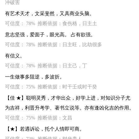
冲破害
有艺术天才，文采斐然，又具商业头脑。
可信度： 78% 推断依据：食伤格，日主土
意志坚强，爱面子，眼光高。 占有欲强。
可信度： 78% 推断依据：日主旺，比劫很多
有信义。
可信度： 78% 推断依据：日主己，丁
一生做事多阻逆，多波折。
可信度： 75% 推断依据：时干壬或时干癸
【佳 ★】聪明灵秀，才华出众，好学上进，对知识分子尤
为吉祥，利晋升考学、著书立说等。亦有逢凶化吉的作用。
可信度： 75% 推断依据：文昌
【★】若遇诉讼，托个人情即可商。
可信度： 73% 推断依据：财坐贵人