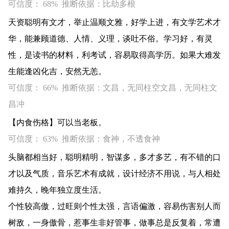
可信度： 68% 推断依据：比劫多根
天资聪明有文才，举止温顺文雅，好学上进，有文学艺术才
华，能兼顾道德、人情、义理，谈吐不俗。学习好，有灵
性，是读书的材料，利考试，容易取得高学历。如果大难发
生能逢凶化吉，安然无恙。
可信度： 66% 推断依据：文昌，无同柱空文昌，无同柱文
昌冲
【内食伤格】可以当老板。
可信度： 63% 推断依据：食神，不透食神
头脑都相当好，聪明精明，智谋多，多才多艺，有不错的口
才以及气质，音乐艺术有成就，设计经济不用说，与人相处
难持久，晚年独立度生活。
个性较高傲，过旺则个性太强，言语偏激，容易伤害别人而
树敌，一身傲骨，惹事生非好管事，做事总是反复着，常遭