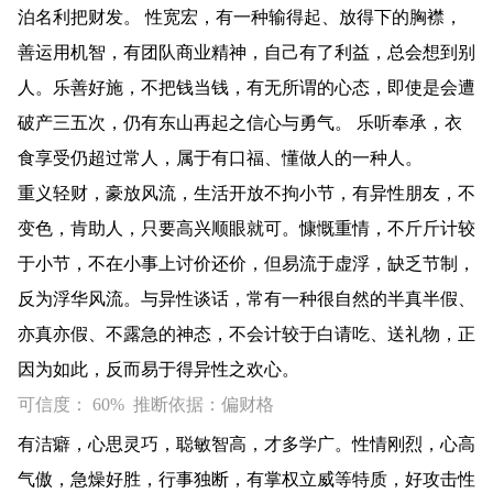
泊名利把财发。 性宽宏，有一种输得起、放得下的胸襟，
善运用机智，有团队商业精神，自己有了利益，总会想到别
人。乐善好施，不把钱当钱，有无所谓的心态，即使是会遭
破产三五次，仍有东山再起之信心与勇气。 乐听奉承，衣
食享受仍超过常人，属于有口福、懂做人的一种人。
重义轻财，豪放风流，生活开放不拘小节，有异性朋友，不
变色，肯助人，只要高兴顺眼就可。慷慨重情，不斤斤计较
于小节，不在小事上讨价还价，但易流于虚浮，缺乏节制，
反为浮华风流。与异性谈话，常有一种很自然的半真半假、
亦真亦假、不露急的神态，不会计较于白请吃、送礼物，正
因为如此，反而易于得异性之欢心。
可信度： 60% 推断依据：偏财格
有洁癖，心思灵巧，聪敏智高，才多学广。性情刚烈，心高
气傲，急燥好胜，行事独断，有掌权立威等特质，好攻击性