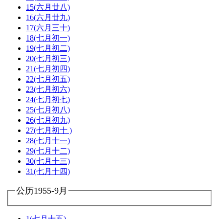
15(六月廿八)
16(六月廿九)
17(六月三十)
18(七月初一)
19(七月初二)
20(七月初三)
21(七月初四)
22(七月初五)
23(七月初六)
24(七月初七)
25(七月初八)
26(七月初九)
27(七月初十 )
28(七月十一)
29(七月十二)
30(七月十三)
31(七月十四)
公历1955-9月
1(七月十五)