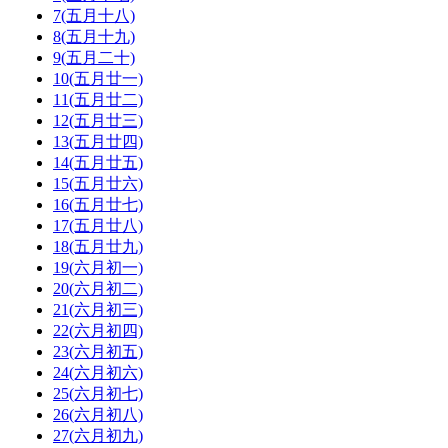
7(五月十八)
8(五月十九)
9(五月二十)
10(五月廿一)
11(五月廿二)
12(五月廿三)
13(五月廿四)
14(五月廿五)
15(五月廿六)
16(五月廿七)
17(五月廿八)
18(五月廿九)
19(六月初一)
20(六月初二)
21(六月初三)
22(六月初四)
23(六月初五)
24(六月初六)
25(六月初七)
26(六月初八)
27(六月初九)