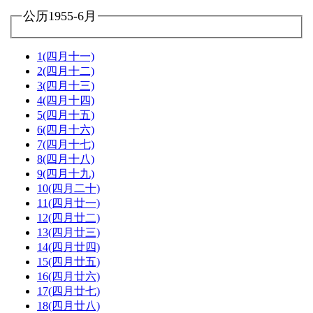
公历1955-6月
1(四月十一)
2(四月十二)
3(四月十三)
4(四月十四)
5(四月十五)
6(四月十六)
7(四月十七)
8(四月十八)
9(四月十九)
10(四月二十)
11(四月廿一)
12(四月廿二)
13(四月廿三)
14(四月廿四)
15(四月廿五)
16(四月廿六)
17(四月廿七)
18(四月廿八)