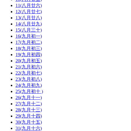
11(八月廿六)
12(八月廿七)
13(八月廿八)
14(八月廿九)
15(八月三十)
16(九月初一)
17(九月初二)
18(九月初三)
19(九月初四)
20(九月初五)
21(九月初六)
22(九月初七)
23(九月初八)
24(九月初九)
25(九月初十 )
26(九月十一)
27(九月十二)
28(九月十三)
29(九月十四)
30(九月十五)
31(九月十六)