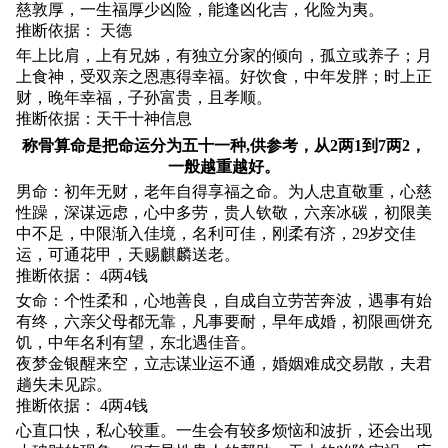
慈敦厚，一生福厚少凶险，能逢凶化吉，化险为夷。
推断依据： 天德
年上比肩，上有兄姊，有独立分家的倾向，孤立或养子；月
上食神，受双亲之恩惠得幸福。好饮食，中年发胖；时上正
财，晚年幸福，子孙富贵，且孝顺。
推断依据：天干十神信息
称骨算命是把命运分为五十一种,供参考，从2两1到7两2，
一般越重越好。
男命：初年无财，老年自得享福之命。为人忠直敬重，心慈
性躁，深谋远虑，心中多劳，贵人钦敬，六亲冰碳，初限美
中不足，中限渐入佳境，名利可佳，刚柔有济，29岁交佳
运，可通花甲，天赐麒麟送老。
推断依据： 4两4钱
女命：个性柔和，心地善良，自成自立劳苦奔波，遇事有始
有终，六亲父母都无靠，凡事要耐，早年成婚，初限画饼充
饥，中年名利有望，东北遇佳音。
夜梦金银醒来空，立志谋业运不通，婚姻难成交易散，夫君
趟失未见踪。
推断依据： 4两4钱
心直口快，私心较重。一生会有较多烦恼和波折，还会出现