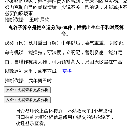
小破财的现象，但有异性贵人的帮助，无大的凶险灾祸。应
努力克制自己的暴躁情绪，少说不关自己的话，才能减少不
必要的麻烦事。
推断依据： 丑时 属狗
鬼谷子算命是把命运分为600种，根据出生年干和时辰算
命。
戊癸（艮）秋月重园（解）中年以后，喜气重重。 判断此
命有机谋，能操持，守法度，立纲纪，善别贤愚，能分皂
白，自堪作栋梁大器，可为领袖高人，只因天败星在中宫，
以致退神太重，凶事不成，
更多
推断依据：戊年癸丑时
男命：免费查看更多分析
女命：免费查看更多分析
同命盘理论上命运接近，本站收录了1个与您相
同四柱的大师分析信息或用户提交的过往经历，
欢迎登录查看。