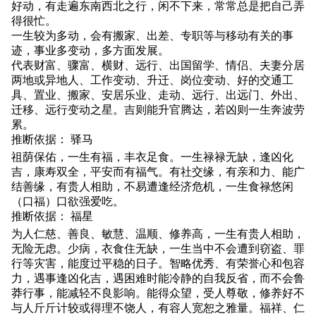
好动，有走遍东南西北之行，闲不下来，常常总是把自己弄
得很忙。
一生较为多动，会有搬家、出差、专职等与移动有关的事
迹，事业多变动，多方面发展。
代表财富、骤富、横财、远行、出国留学、情侣、夫妻分居
两地或异地人、工作变动、升迁、岗位变动、好的交通工
具、置业、搬家、安居乐业、走动、远行、出远门、外出、
迁移、远行变动之星。吉则能升官腾达，若凶则一生奔波劳
累。
推断依据： 驿马
祖荫保佑，一生有福，丰衣足食。一生禄禄无缺，逢凶化
吉，康寿双全，平安而有福气。有社交缘，有亲和力、能广
结善缘，有贵人相助，不易遭逢经济危机，一生食禄悠闲
（口福）口欲强爱吃。
推断依据： 福星
为人仁慈、善良、敏慧、温顺、修养高，一生有贵人相助，
无险无虑。少病，衣食住无缺，一生当中不会遭到窃盗、罪
行等灾害，能度过平稳的日子。智略优秀、有荣誉心和包容
力，遇事逢凶化吉，遇困难时能冷静的自我反省，而不会鲁
莽行事，能减轻不良影响。能得众望，受人尊敬，修养好不
与人斤斤计较或得理不饶人，有容人宽恕之雅量。福祥、仁