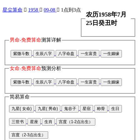
星尘算命

1958

09-08

1点到3点
农历1958年7月
25日癸丑时
男命-免费算命
测算详解
紫微斗数
生辰八字
八字命盘
一生富贵
一生姻缘
女命-免费算命
预测分析
紫微斗数
生辰八字
八字命盘
一生富贵
一生姻缘
简易算命
九星( 女命)
九星( 男命)
鬼谷子
星宿
称骨
生日
三世书
星座
生肖
宫度（1-2点出生）
宫度（2-3点出生）