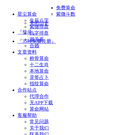
免费算命
星尘算命
紫微斗数
生辰八字
关闭历史
紫微排盘
『登录』
八字排盘
测关系
『35秒免费注册』
合婚
文章资料
称骨算命
十二生肖
本地算命
灵签占卜
指纹算命
合作站点
代理合作
无APP下载
算命网站
客服帮助
常见问题
关于我们
联系我们