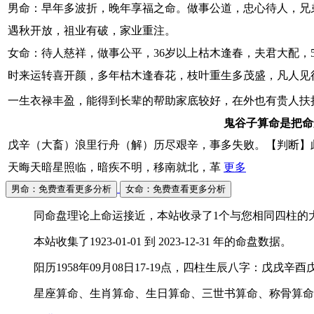
男命：早年多波折，晚年享福之命。做事公道，忠心待人，兄弟
遇秋开放，祖业有破，家业重注。
女命：待人慈祥，做事公平，36岁以上枯木逢春，夫君大配，
时来运转喜开颜，多年枯木逢春花，枝叶重生多茂盛，凡人见
一生衣禄丰盈，能得到长辈的帮助家底较好，在外也有贵人扶
鬼谷子算命是把命
戊辛（大畜）浪里行舟（解）历尽艰辛，事多失败。【判断】
天晦天暗星照临，暗疾不明，移南就北，革
更多
男命：免费查看更多分析
女命：免费查看更多分析
同命盘理论上命运接近，本站收录了1个与您相同四柱的
本站收集了1923-01-01 到 2023-12-31 年的命盘数据。
阳历1958年09月08日17-19点，四柱生辰八字：戊
星座算命、生肖算命、生日算命、三世书算命、称骨算命