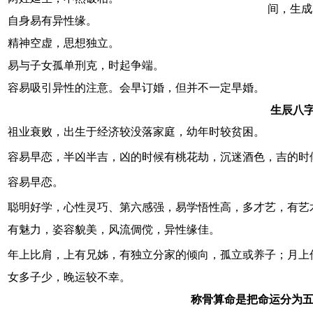
间，生成
自身易有异性缘。
精神空虚，思想独立。
易与子女孤单刑克，时起争端。
容易吸引异性的注意。会早订婚，但并不一定早婚。
生辰八字
祖业衰败，出生于经济较没落家庭，幼年时较贫困。
容易早恋，半凶半吉，凶的时候有桃花劫，沉迷酒色，吉的时
容易早恋。
聪明好学，心性灵巧、第六感强，易学悟性高，多才艺，有艺
有魅力，姿容貌美，风流倜傥，异性缘佳。
年上比肩，上有兄姊，有独立分家的倾向，孤立或养子；月上
女多子少，晚运较不幸。
称骨算命是把命运分为五