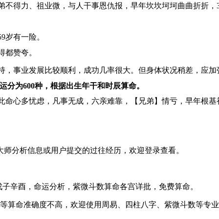
不得力、祖业微，与人干事恩仇报，早年坎坎坷坷曲曲折折，36
59岁有一险。
得都赞夸。
持，事业发展比较顺利，成功几率很大。但身体状况稍差，应加
运分为600种，根据出生年干和时辰算命。
此命心多忧虑，凡事无成，六亲难靠，【兄弟】情亏，早年根基
大师分析信息或用户提交的过往经历，欢迎登录查看。
戌辛酉戊子辛酉，命运分析，紫微斗数算命各宫详批，免费算命。
等算命准确度不高，欢迎使用周易、四柱八字、紫微斗数等专业