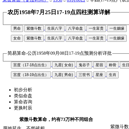



农历1958年7月25日17-19点四柱测算详解
男命
紫微斗数
生辰八字
八字命盘
一生富贵
一生姻缘
女命
紫微斗数
生辰八字
八字命盘
一生富贵
一生姻缘
简易算命-公历1958年09月08日17-19点预测分析详批
宫度（17-18点出生）
九星( 女命)
鬼谷子
星宿
称骨
生
宫度（18-19点出生）
九星( 男命)
三世书
星座
生肖
初步分析
类似命盘
算命咨询
更换时辰
紫微斗数算命，约有73万种不同组合
紫微斗数
两姓延生，不然破相。